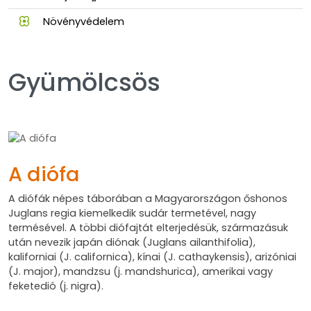
Növényvédelem
Gyümölcsös
A diófa
A diófák népes táborában a Magyarországon őshonos
Juglans regia kiemelkedik sudár termetével, nagy
termésével. A többi diófajtát elterjedésük, származásuk
után nevezik japán diónak (Juglans ailanthifolia),
kaliforniai (J. californica), kínai (J. cathaykensis), arizóniai
(J. major), mandzsu (j. mandshurica), amerikai vagy
feketedió (j. nigra).