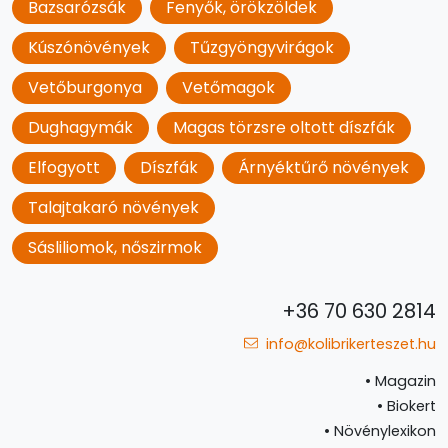
Bazsarózsák
Fenyők, örökzöldek
Kúszónövények
Tűzgyöngyvirágok
Vetőburgonya
Vetőmagok
Dughagymák
Magas törzsre oltott díszfák
Elfogyott
Díszfák
Árnyéktűrő növények
Talajtakaró növények
Sásliliomok, nőszirmok
+36 70 630 2814
info@kolibrikerteszet.hu
•
Magazin
•
Biokert
•
Növénylexikon