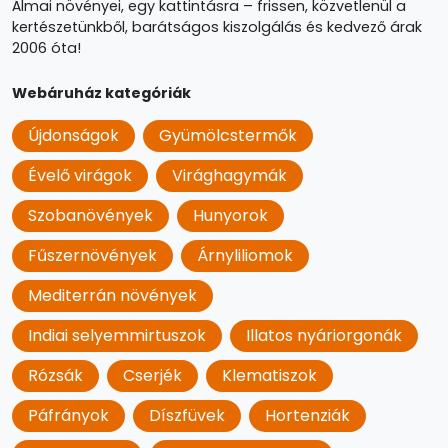
Álmai növényei, egy kattintásra – frissen, közvetlenül a
kertészetünkből, barátságos kiszolgálás és kedvező árak
2006 óta!
Webáruház kategóriák
Újdonságok
Gyümölcstermők
Évelő virágok
Virághagymák
Szobanövények
Hunyorok
Fűszernövények
Árnyliliomok
Mediterrán növények
Indiai selyemmirtuszok
Illatos nyáriorgonák
Rózsák
Cserjék
Klematiszok
Páfrányok
Díszfüvek
Hortenziák