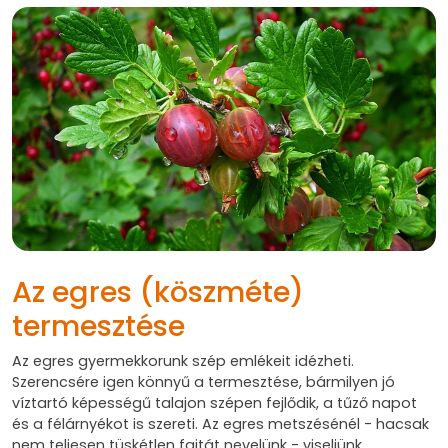
Az egres (köszméte)
termesztése
Az egres gyermekkorunk szép emlékeit idézheti.
Szerencsére igen könnyű a termesztése, bármilyen jó
víztartó képességű talajon szépen fejlődik, a tűző napot
és a félárnyékot is szereti. Az egres metszésénél - hacsak
nem teljesen tüskétlen fajtát nevelünk - viseljünk