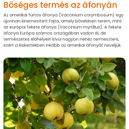
Bőséges termés az áfonyán
Az amerikai fürtös áfonya (Vaccinium corymbosum) egy
újonnan kinemesített fajta, amely bővebben terem, mint
az európai fekete áfonya (Vaccinium myrtillus). A fekete
áfonya Európa számos országában vadon él, de
természetes élőhelyein kívül nagyon nehéz termeszteni,
ezért a kiskertekben inkább az amerikai áfonyát neveljük.