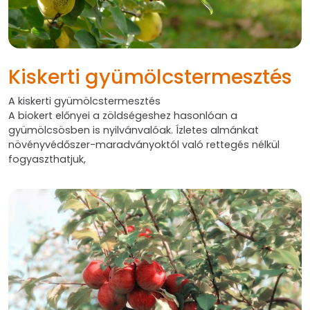
Kiskerti gyümölcstermesztés
A kiskerti gyümölcstermesztés
A biokert előnyei a zöldségeshez hasonlóan a
gyümölcsösben is nyilvánvalóak. Ízletes almánkat
növényvédőszer-maradványoktól való rettegés nélkül
fogyaszthatjuk,