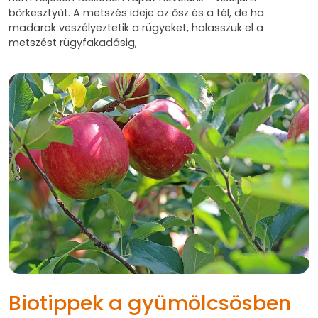
bőrkesztyűt. A metszés ideje az ősz és a tél, de ha
madarak veszélyeztetik a rügyeket, halasszuk el a
metszést rügyfakadásig,
Biotippek a gyümölcsösben