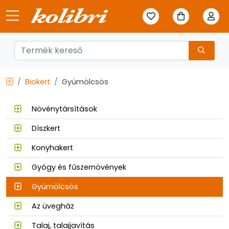
Biokert
Gyümölcsös
Növénytársítások
Díszkert
Konyhakert
Gyógy és fűszernövények
Gyümölcsös
Az üvegház
Talaj, talajjavítás