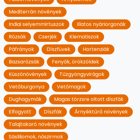
Mediterrán növények
Indiai selyemmirtuszok
Illatos nyáriorgonák
Rózsák
Cserjék
Klematiszok
Páfrányok
Díszfüvek
Hortenziák
Bazsarózsák
Fenyők, örökzöldek
Kúszónövények
Tűzgyöngyvirágok
Vetőburgonya
Vetőmagok
Dughagymák
Magas törzsre oltott díszfák
Elfogyott
Díszfák
Árnyéktűrő növények
Talajtakaró növények
Sásliliomok, nőszirmok