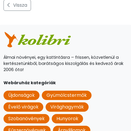
Vissza
Álmai növényei, egy kattintásra – frissen, közvetlenül a
kertészetünkből, barátságos kiszolgálás és kedvező árak
2006 óta!
Webáruház kategóriák
Újdonságok
Gyümölcstermők
Évelő virágok
Virághagymák
Szobanövények
Hunyorok
Fűszernövények
Árnyliliomok