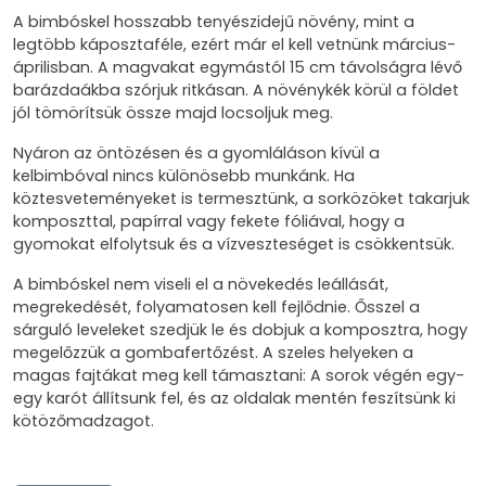
A bimbóskel hosszabb tenyészidejű növény, mint a
legtöbb káposztaféle, ezért már el kell vetnünk március-
áprilisban. A magvakat egymástól 15 cm távolságra lévő
barázdaákba szórjuk ritkásan. A növénykék körül a földet
jól tömörítsük össze majd locsoljuk meg.
Nyáron az öntözésen és a gyomláláson kívül a
kelbimbóval nincs különösebb munkánk. Ha
köztesveteményeket is termesztünk, a sorközöket takarjuk
komposzttal, papírral vagy fekete fóliával, hogy a
gyomokat elfolytsuk és a vízveszteséget is csökkentsük.
A bimbóskel nem viseli el a növekedés leállását,
megrekedését, folyamatosen kell fejlődnie. Ősszel a
sárguló leveleket szedjük le és dobjuk a komposztra, hogy
megelőzzük a gombafertőzést. A szeles helyeken a
magas fajtákat meg kell támasztani: A sorok végén egy-
egy karót állítsunk fel, és az oldalak mentén feszítsünk ki
kötözőmadzagot.