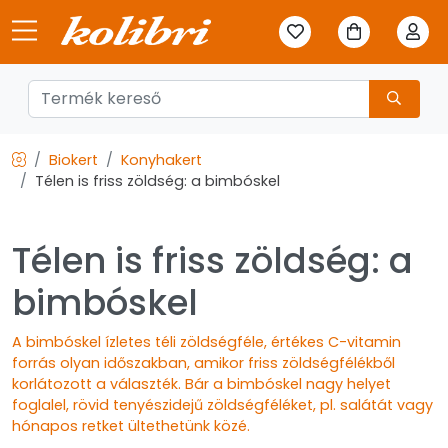
Biokert
Konyhakert
Télen is friss zöldség: a bimbóskel
Télen is friss zöldség: a
bimbóskel
A bimbóskel ízletes téli zöldségféle, értékes C-vitamin
forrás olyan időszakban, amikor friss zöldségfélékből
korlátozott a választék. Bár a bimbóskel nagy helyet
foglalel, rövid tenyészidejű zöldségféléket, pl. salátát vagy
hónapos retket ültethetünk közé.