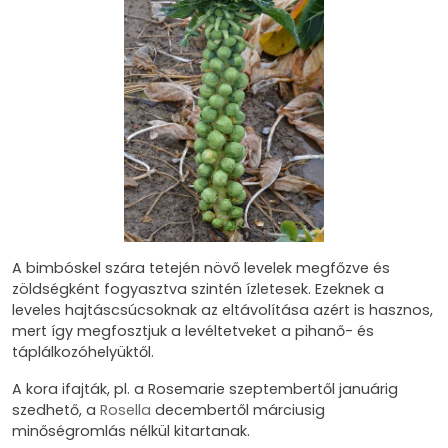
A bimbóskel szára tetején növő levelek megfőzve és
zöldségként fogyasztva szintén ízletesek. Ezeknek a
leveles hajtáscsúcsoknak az eltávolítása azért is hasznos,
mert így megfosztjuk a levéltetveket a pihanő- és
táplálkozóhelyüktől.
A kora ifajták, pl. a Rosemarie szeptembertől januárig
szedhető, a
Rosella
decembertől márciusig
minőségromlás nélkül kitartanak.