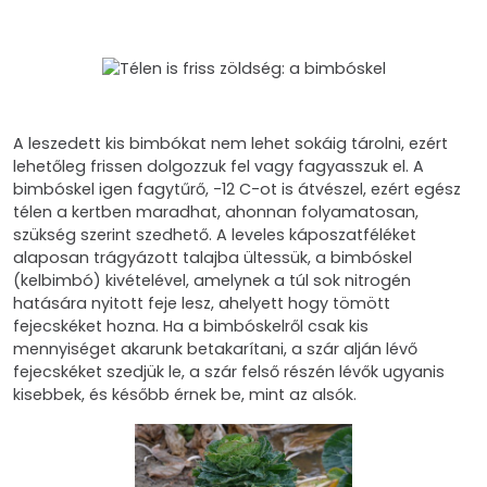
A leszedett kis bimbókat nem lehet sokáig tárolni, ezért
lehetőleg frissen dolgozzuk fel vagy fagyasszuk el. A
bimbóskel igen fagytűrő, -12 C-ot is átvészel, ezért egész
télen a kertben maradhat, ahonnan folyamatosan,
szükség szerint szedhető. A leveles káposzatféléket
alaposan trágyázott talajba ültessük, a bimbóskel
(kelbimbó) kivételével, amelynek a túl sok nitrogén
hatására nyitott feje lesz, ahelyett hogy tömött
fejecskéket hozna. Ha a bimbóskelről csak kis
mennyiséget akarunk betakarítani, a szár alján lévő
fejecskéket szedjük le, a szár felső részén lévők ugyanis
kisebbek, és később érnek be, mint az alsók.