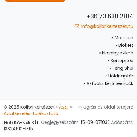
+36 70 630 2814
info@kolibrikerteszet.hu
•
Magazin
•
Biokert
•
Növénylexikon
•
Kertépítés
•
Feng Shui
•
Holdnaptár
•
Aktuális kerti teendők
© 2025 Kolibri kertészet
•
ÁSZF
•
Ugrás az oldal tetejére
Adatkezelési tájékoztató
FEBEKA-KER Kft.
Cégjegyzékszám:
15-09-071032
Adószám:
13824510-1-15