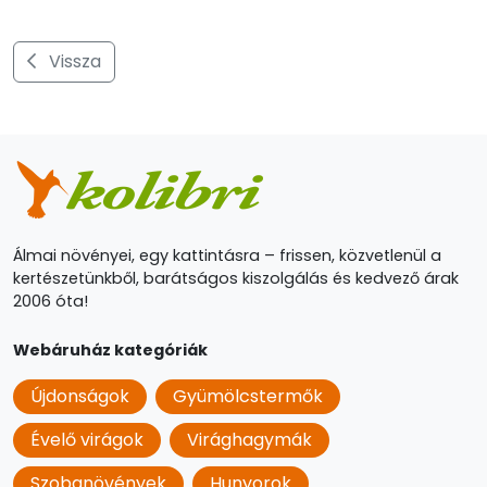
Vissza
Álmai növényei, egy kattintásra – frissen, közvetlenül a
kertészetünkből, barátságos kiszolgálás és kedvező árak
2006 óta!
Webáruház kategóriák
Újdonságok
Gyümölcstermők
Évelő virágok
Virághagymák
Szobanövények
Hunyorok