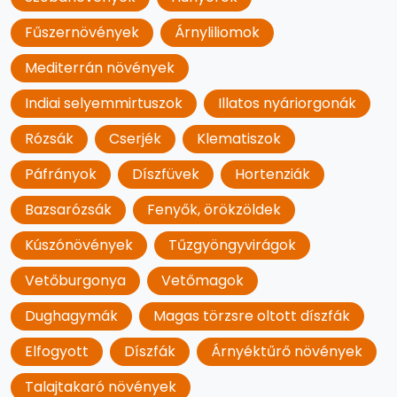
Fűszernövények
Árnyliliomok
Mediterrán növények
Indiai selyemmirtuszok
Illatos nyáriorgonák
Rózsák
Cserjék
Klematiszok
Páfrányok
Díszfüvek
Hortenziák
Bazsarózsák
Fenyők, örökzöldek
Kúszónövények
Tűzgyöngyvirágok
Vetőburgonya
Vetőmagok
Dughagymák
Magas törzsre oltott díszfák
Elfogyott
Díszfák
Árnyéktűrő növények
Talajtakaró növények