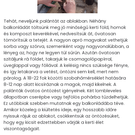
Tehát, neveljünk palántát az ablakban. Néhány
balkonládát töltsünk meg jó minőségű kerti föld, homok
és komposzt keverékével, nedvesítsük át, óvatosan
tömörítsük a tetejét. A nagyon apró magvakat vethetjük
sorba vagy szórva, szemenként vagy nagyvonalúbban, a
lényeg az, hogy ne legyen túl sűrűn. Azután óvatosan
szitáljunk rá földet, takarjuk le csomagolópapírral,
üveglappal vagy fóliával. A kelésig nincs szüksége fényre,
és így letakarva a vetést, öntözni sem kell, mert nem
párolog. A 18-22 fok közötti szobahőmérséklet hatására
8-12 nap alatt kicsíráznak a magok, majd kikelnek. A
palánták óvatos öntözést igényelnek. Két lombleveles
állapotban cserépbe vagy tejfölös pohárba tűzdelhetjük.
Ez utóbbiak szebben mutatnak egy balkonládába téve.
Amikor közeleg a kiültetés ideje, egy hosszabb időre
nyissuk rájuk az ablakot, csökkentsük az öntözésüket,
hogy egy kicsit edzettebben várják a kerti élet
viszontagságait.