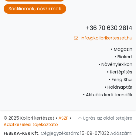
Sásliliomok, nőszirmok
+36 70 630 2814
info@kolibrikerteszet.hu
•
Magazin
•
Biokert
•
Növénylexikon
•
Kertépítés
•
Feng Shui
•
Holdnaptár
•
Aktuális kerti teendők
© 2025 Kolibri kertészet
•
ÁSZF
•
Ugrás az oldal tetejére
Adatkezelési tájékoztató
FEBEKA-KER Kft.
Cégjegyzékszám:
15-09-071032
Adószám: