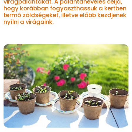
virágpalántákat. A palántanevelés célja,
hogy korábban fogyaszthassuk a kertben
termő zöldségeket, illetve előbb kezdjenek
nyílni a virágaink.