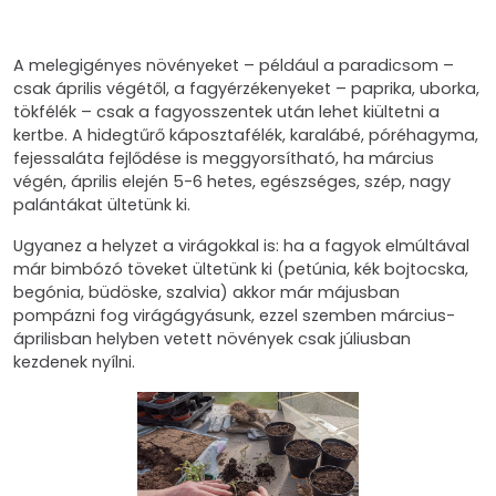
A melegigényes növényeket – például a paradicsom –
csak április végétől, a fagyérzékenyeket – paprika, uborka,
tökfélék – csak a fagyosszentek után lehet kiültetni a
kertbe. A hidegtűrő káposztafélék, karalábé, póréhagyma,
fejessaláta fejlődése is meggyorsítható, ha március
végén, április elején 5-6 hetes, egészséges, szép, nagy
palántákat ültetünk ki.
Ugyanez a helyzet a virágokkal is: ha a fagyok elmúltával
már bimbózó töveket ültetünk ki (petúnia, kék bojtocska,
begónia, büdöske, szalvia) akkor már májusban
pompázni fog virágágyásunk, ezzel szemben március-
áprilisban helyben vetett növények csak júliusban
kezdenek nyílni.