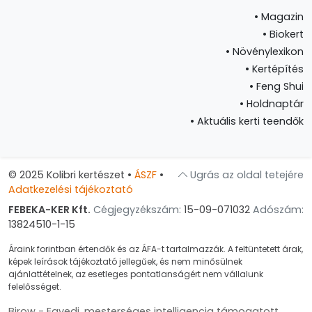
•
Magazin
•
Biokert
•
Növénylexikon
•
Kertépítés
•
Feng Shui
•
Holdnaptár
•
Aktuális kerti teendők
© 2025 Kolibri kertészet
•
ÁSZF
•
Ugrás az oldal tetejére
Adatkezelési tájékoztató
FEBEKA-KER Kft.
Cégjegyzékszám:
15-09-071032
Adószám:
13824510-1-15
Áraink forintban értendők és az ÁFA-t tartalmazzák. A feltüntetett árak,
képek leírások tájékoztató jellegűek, és nem minősülnek
ajánlattételnek, az esetleges pontatlanságért nem vállalunk
felelősséget.
Birow - Egyedi, mesterséges intelligencia támogatott