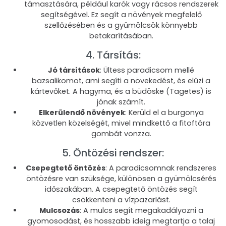
támasztására, például karók vagy rácsos rendszerek
segítségével. Ez segít a növények megfelelő
szellőzésében és a gyümölcsök könnyebb
betakarításában.
4. Társítás:
Jó társítások
: Ültess paradicsom mellé
bazsalikomot, ami segíti a növekedést, és elűzi a
kártevőket. A hagyma, és a büdöske (Tagetes) is
jónak számít.
Elkerülendő növények
: Kerüld el a burgonya
közvetlen közelségét, mivel mindkettő a fitoftóra
gombát vonzza.
5. Öntözési rendszer:
Csepegtető öntözés
: A paradicsomnak rendszeres
öntözésre van szüksége, különösen a gyümölcsérés
időszakában. A csepegtető öntözés segít
csökkenteni a vízpazarlást.
Mulcsozás
: A mulcs segít megakadályozni a
gyomosodást, és hosszabb ideig megtartja a talaj