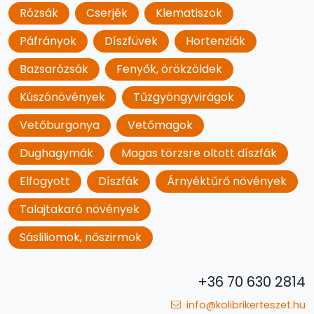
Rózsák
Cserjék
Klematiszok
Páfrányok
Díszfüvek
Hortenziák
Bazsarózsák
Fenyők, örökzöldek
Kúszónövények
Tűzgyöngyvirágok
Vetőburgonya
Vetőmagok
Dughagymák
Magas törzsre oltott díszfák
Elfogyott
Díszfák
Árnyéktűrő növények
Talajtakaró növények
Sásliliomok, nőszirmok
+36 70 630 2814
info@kolibrikerteszet.hu