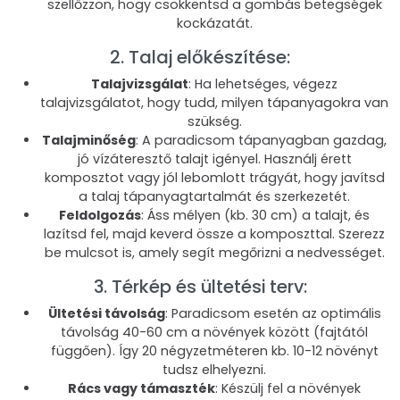
szellőzzön, hogy csökkentsd a gombás betegségek
kockázatát.
2. Talaj előkészítése:
Talajvizsgálat
: Ha lehetséges, végezz
talajvizsgálatot, hogy tudd, milyen tápanyagokra van
szükség.
Talajminőség
: A paradicsom tápanyagban gazdag,
jó vízáteresztő talajt igényel. Használj érett
komposztot vagy jól lebomlott trágyát, hogy javítsd
a talaj tápanyagtartalmát és szerkezetét.
Feldolgozás
: Áss mélyen (kb. 30 cm) a talajt, és
lazítsd fel, majd keverd össze a komposzttal. Szerezz
be mulcsot is, amely segít megőrizni a nedvességet.
3. Térkép és ültetési terv:
Ültetési távolság
: Paradicsom esetén az optimális
távolság 40-60 cm a növények között (fajtától
függően). Így 20 négyzetméteren kb. 10-12 növényt
tudsz elhelyezni.
Rács vagy támaszték
: Készülj fel a növények