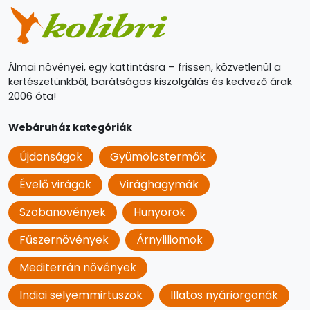
Álmai növényei, egy kattintásra – frissen, közvetlenül a
kertészetünkből, barátságos kiszolgálás és kedvező árak
2006 óta!
Webáruház kategóriák
Újdonságok
Gyümölcstermők
Évelő virágok
Virághagymák
Szobanövények
Hunyorok
Fűszernövények
Árnyliliomok
Mediterrán növények
Indiai selyemmirtuszok
Illatos nyáriorgonák