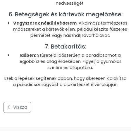
nedvességét.
6. Betegségek és kártevők megelőzése:
Vegyszerek nélküli védelem
: Alkalmazz természetes
módszereket a kártevők ellen, például készíts fűszeres
permetet vagy használj rovarhálókat.
7. Betakarítás:
Időben
: Szüreteld időszerűen a paradicsomot a
legjobb íz és állag érdekében. Figyelj a gyümölcs
színére és állapotára.
Ezek a lépések segítenek abban, hogy sikeresen kialakítsd
a paradicsomágyást a biokertészet elvei alapján.
Vissza