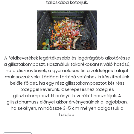
talicskába kotorjuk.
A földkeverékek legértékesebb és legdrágább alkotórésze
a gilisztakomposzt. Használjuk takarékosan! Kiváló hatású,
ha a dísznövények, a gyümölcsös és a zöldséges talaját
mulcsozzuk vele. Ládába történő vetéshez is készíthetünk
belőle földet, ha egy rész gilisztakomposztot két rész
tőzeggel keverünk. Cserepezéshez tőzeg és
gilisztakomposzt 1:1 arányú keverékét használjuk. A
gilisztahumusz előnyei akkor érvényesülnek a legjobban,
ha sekélyen, mindössze 3-5 cm mélyen dolgozzuk a
talajba.