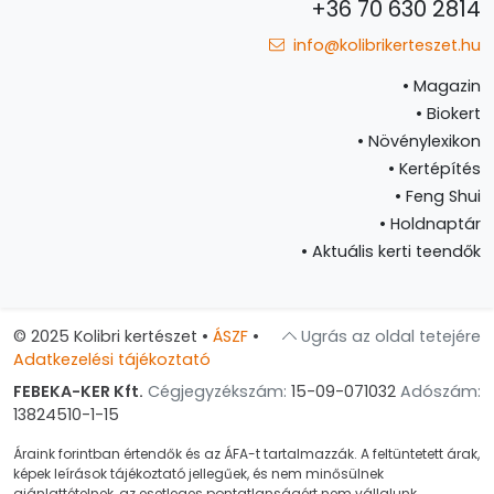
+36 70 630 2814
info@kolibrikerteszet.hu
•
Magazin
•
Biokert
•
Növénylexikon
•
Kertépítés
•
Feng Shui
•
Holdnaptár
•
Aktuális kerti teendők
© 2025 Kolibri kertészet
•
ÁSZF
•
Ugrás az oldal tetejére
Adatkezelési tájékoztató
FEBEKA-KER Kft.
Cégjegyzékszám:
15-09-071032
Adószám:
13824510-1-15
Áraink forintban értendők és az ÁFA-t tartalmazzák. A feltüntetett árak,
képek leírások tájékoztató jellegűek, és nem minősülnek
ajánlattételnek, az esetleges pontatlanságért nem vállalunk