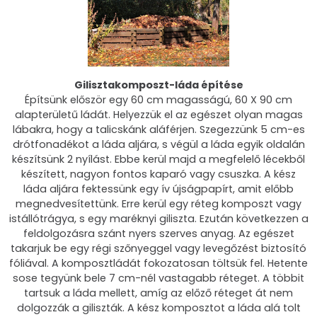
Gilisztakomposzt-láda építése
Építsünk először egy 60 cm magasságú, 60 X 90 cm
alapterületű ládát. Helyezzük el az egészet olyan magas
lábakra, hogy a talicskánk aláférjen. Szegezzünk 5 cm-es
drótfonadékot a láda aljára, s végül a láda egyik oldalán
készítsünk 2 nyílást. Ebbe kerül majd a megfelelő lécekből
készített, nagyon fontos kaparó vagy csuszka. A kész
láda aljára fektessünk egy ív újságpapírt, amit előbb
megnedvesítettünk. Erre kerül egy réteg komposzt vagy
istállótrágya, s egy maréknyi giliszta. Ezután következzen a
feldolgozásra szánt nyers szerves anyag. Az egészet
takarjuk be egy régi szőnyeggel vagy levegőzést biztosító
fóliával. A komposztládát fokozatosan töltsük fel. Hetente
sose tegyünk bele 7 cm-nél vastagabb réteget. A többit
tartsuk a láda mellett, amíg az előző réteget át nem
dolgozzák a giliszták. A kész komposztot a láda alá tolt