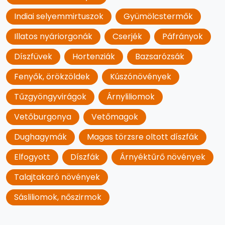
Indiai selyemmirtuszok
Gyümölcstermők
Illatos nyáriorgonák
Cserjék
Páfrányok
Díszfüvek
Hortenziák
Bazsarózsák
Fenyők, örökzöldek
Kúszónövények
Tűzgyöngyvirágok
Árnyliliomok
Vetőburgonya
Vetőmagok
Dughagymák
Magas törzsre oltott díszfák
Elfogyott
Díszfák
Árnyéktűrő növények
Talajtakaró növények
Sásliliomok, nőszirmok