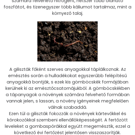
számára felvehető nitrogént, hétszer több oldható
foszfátot, és tizenegyszer több káliumot tartalmaz, mint a
környező talaj.
A giliszták főként szerves anyagokkal táplálkoznak. Az
emésztés során a hulladékokat egyszerűbb felépítésű
anyagokká bontják, s ezek kis gömböcskék formájában
kerülnek ki az emésztőcsatornájukból. A gömböcskékben
a tápanyagok a növények számára felvehető formában
vannak jelen, s lassan, a növény igényeinek megfelelően
válnak szabaddá.
Ezen túl a giliszták fokozzák a növények kártevőkkel és
kórokozókkal szembeni ellenállóképességét. A fertőzött
leveleket a gombaspórákkal együtt megemésztik, ezzel a
következő évi fertőzést jelentősen visszaszorítják.