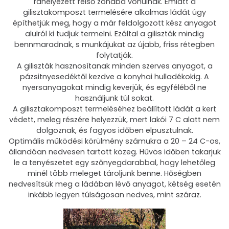
ráhelyezett felső zónába vonulnak. Emiatt a
gilisztakomposzt termelésére alkalmas ládát úgy
építhetjük meg, hogy a már feldolgozott kész anyagot
alulról ki tudjuk termelni. Ezáltal a giliszták mindig
bennmaradnak, s munkájukat az újabb, friss rétegben
folytatják.
A giliszták hasznosítanak minden szerves anyagot, a
pázsitnyesedéktől kezdve a konyhai hulladékokig. A
nyersanyagokat mindig keverjük, és egyféléből ne
használjunk túl sokat.
A gilisztakomposzt termeléséhez beállított ládát a kert
védett, meleg részére helyezzük, mert lakói 7 C alatt nem
dolgoznak, és fagyos időben elpusztulnak.
Optimális működési körülmény számukra a 20 – 24 C-os,
állandóan nedvesen tartott közeg. Hűvös időben takarjuk
le a tenyészetet egy szőnyegdarabbal, hogy lehetőleg
minél több meleget tároljunk benne. Hőségben
nedvesítsük meg a ládában lévő anyagot, kétség esetén
inkább legyen túlságosan nedves, mint száraz.