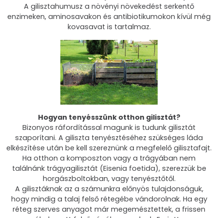
A gilisztahumusz a növényi növekedést serkentő
enzimeken, aminosavakon és antibiotikumokon kívül még
kovasavat is tartalmaz.
Hogyan tenyésszünk otthon gilisztát?
Bizonyos ráfordítással magunk is tudunk gilisztát
szaporítani. A giliszta tenyésztéséhez szükséges láda
elkészítése után be kell szereznünk a megfelelő gilisztafajt.
Ha otthon a komposzton vagy a trágyában nem
találnánk trágyagilisztát (Eisenia foetida), szerezzük be
horgászboltokban, vagy tenyésztőtől.
A gilisztáknak az a számunkra előnyös tulajdonságuk,
hogy mindig a talaj felső rétegébe vándorolnak. Ha egy
réteg szerves anyagot már megemésztettek, a frissen