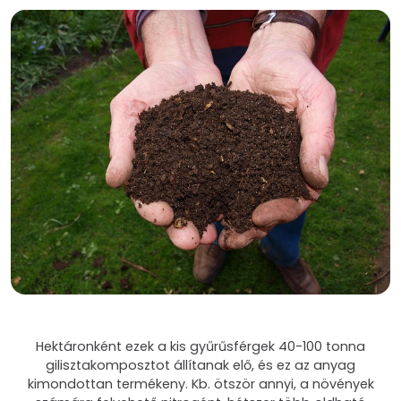
Hektáronként ezek a kis gyűrűsférgek 40-100 tonna
gilisztakomposztot állítanak elő, és ez az anyag
kimondottan termékeny. Kb. ötször annyi, a növények