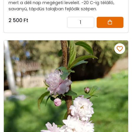
mert a déli nap megégeti leveleit. -20 C-ig télálló,
savanyú, tápdús talajban fejlődik szépen.
2 500 Ft