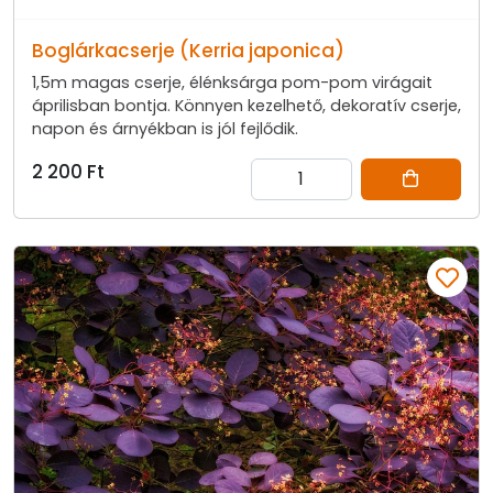
Boglárkacserje (Kerria japonica)
1,5m magas cserje, élénksárga pom-pom virágait
áprilisban bontja. Könnyen kezelhető, dekoratív cserje,
napon és árnyékban is jól fejlődik.
2 200 Ft