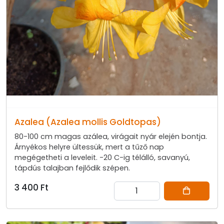
Azalea (Azalea mollis Goldtopas)
80-100 cm magas azálea, virágait nyár elején bontja.
Árnyékos helyre ültessük, mert a tűző nap
megégetheti a leveleit. -20 C-ig télálló, savanyú,
tápdús talajban fejlődik szépen.
3 400 Ft