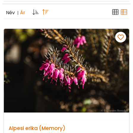
Név
Ár
|
Alpesi erika (Memory)