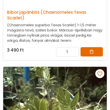
Bíbor japánbirs (Chaenomeles Texas
Scarlet)
(Chaenomeles superba Texas Scarlet) 1-1,5 méter
magasra növő, széles bokor. Március-áprilisban nagy
tömegben nyílnak piros virágai, ősszel pedig kis
sárga, illatos, fanyar almákat terem.
3 490 Ft