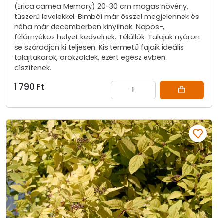
(Erica carnea Memory) 20-30 cm magas növény,
tűszerű levelekkel. Bimbói már ősszel megjelennek és
néha már decemberben kinyílnak. Napos-,
félárnyékos helyet kedvelnek. Télállók. Talajuk nyáron
se száradjon ki teljesen. Kis termetű fajaik ideális
talajtakarók, örökzöldek, ezért egész évben
díszítenek.
1 790 Ft