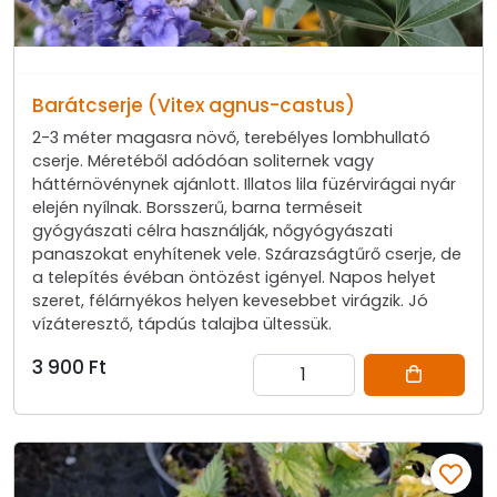
Barátcserje (Vitex agnus-castus)
2-3 méter magasra növő, terebélyes lombhullató
cserje. Méretéből adódóan soliternek vagy
háttérnövénynek ajánlott. Illatos lila füzérvirágai nyár
elején nyílnak. Borsszerű, barna terméseit
gyógyászati célra használják, nőgyógyászati
panaszokat enyhítenek vele. Szárazságtűrő cserje, de
a telepítés évéban öntözést igényel. Napos helyet
szeret, félárnyékos helyen kevesebbet virágzik. Jó
vízáteresztő, tápdús talajba ültessük.
3 900 Ft