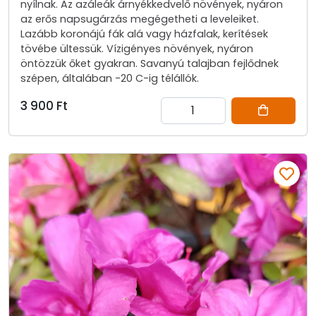
nyílnak. Az azáleák árnyékkedvelő növények, nyáron
az erős napsugárzás megégetheti a leveleiket.
Lazább koronájú fák alá vagy házfalak, kerítések
tövébe ültessük. Vízigényes növények, nyáron
öntözzük őket gyakran. Savanyú talajban fejlődnek
szépen, általában -20 C-ig télállók.
3 900 Ft