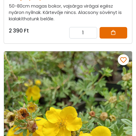
50-80cm magas bokor, vajsárga virágai egész
nyáron nyílnak. Kártevője nincs. Alacsony sövényt is
kialakíthatunk belőle.
2 390 Ft