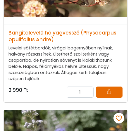
Bangitalevelű hólyagvessző (Physocarpus
opulifolius Andre)
Levelei sötétbordók, virágai bogernyőben nyílnak,
halvány rózsaszínek. Ültethető szoliterként vagy
csoportba, de nyíratlan sövényt is kialakíthatunk
belőle. Napos, félárnyékos helyre ültessük, nagy
szárazságban öntözzük. Átlagos kerti talajban
szépen fejlődik.
2 990 Ft