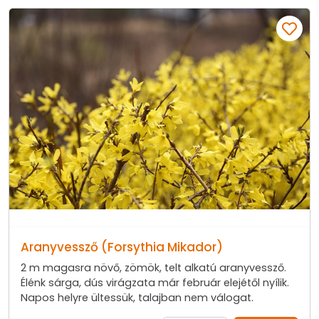
Aranyvessző (Forsythia Mikador)
2 m magasra növő, zömök, telt alkatú aranyvessző.
Élénk sárga, dús virágzata már február elejétől nyílik.
Napos helyre ültessük, talajban nem válogat.