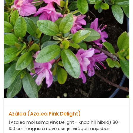
Azálea (Azalea Pink Delight)
(Azalea molissima Pink Delight - Knap hill hibrid) 80-
100 cm magasra növő cserje, virágai májusban