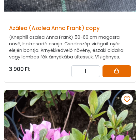
Azálea (Azalea Anna Frank) copy
(Knephill azalea Anna Frank) 50-60 cm magasra
növő, bokrosodó cserje. Csodaszép virágait nyár
elején bontja. Árnyékkedvelő növény, északi oldalra
vagy lombos fák árnyékába ültessük. Vízigényes.
3 900 Ft