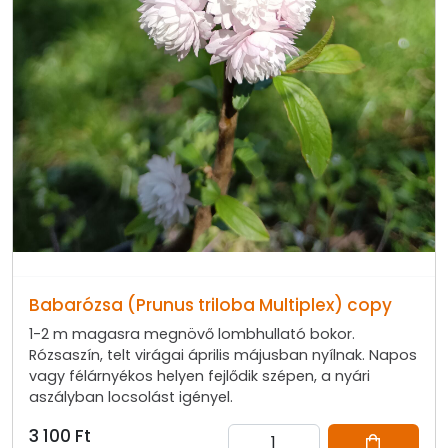
Babarózsa (Prunus triloba Multiplex) copy
1-2 m magasra megnövő lombhullató bokor.
Rózsaszín, telt virágai április májusban nyílnak. Napos
vagy félárnyékos helyen fejlődik szépen, a nyári
aszályban locsolást igényel.
3 100 Ft