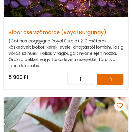
Bíbor cserszömörce (Royal Burgundy)
(Cotinus coggygria Royal Purple) 2-3 méteres
közkedvelt bokor, kerek levelei kihajtástól lombhullásig
vörös színűek. Tollas virágbugáit nyár elején hozza.
Örökzöldekkel, vagy tarka levelű cserjékkel társítva
igen dekoratív.
5 900 Ft