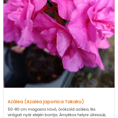
Azálea (Azalea japonica Takako)
50-80 cm magasra növő, örökzöld azálea, lila
virágait nyár elején bontja. Árnyékos helyre ültessük,