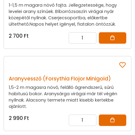
1-1,5 m magara növő fajta. Jellegzetessége, hogy
levelei arany színűek. Bíborrózsaszín virágai nyár
közepétől nyílnak. Cserjecsoportba, előkertbe
ültethető.Napos helyet igényel, fiatalon öntözzük.
2 700 Ft
Aranyvessző (Forsythia Flojor Minigold)
1,5-2 m magasra növő, felálló ágrendszerű, sűrű
habitusú bokor. Aranysárga virágai már tél végén
nyílnak. Alacsony termete miatt kisebb kertekbe
ajánlott.
2 990 Ft