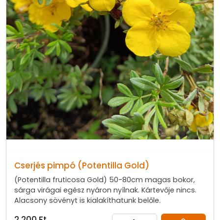
Cserjés pimpó (Potentilla Gold)
(Potentilla fruticosa Gold) 50-80cm magas bokor,
sárga virágai egész nyáron nyílnak. Kártevője nincs.
Alacsony sövényt is kialakíthatunk belőle.
2 200 Ft