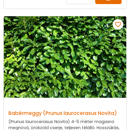
Babérmeggy (Prunus laurocerasus Novita)
(Prunus laurocerasus Novita) 4-5 méter magasra
megnövő, örökzöld cserje, teljesen télálló. Hosszúkás,