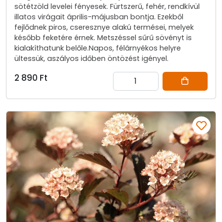
sötétzöld levelei fényesek. Fürtszerű, fehér, rendkívül
illatos virágait április-májusban bontja. Ezekből
fejlődnek piros, cseresznye alakú termései, melyek
később feketére érnek. Metszéssel sűrű sövényt is
kialakíthatunk belőle.Napos, félárnyékos helyre
ültessük, aszályos időben öntözést igényel.
2 890 Ft