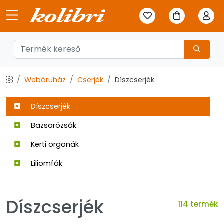
Webáruház
Cserjék
Díszcserjék
Díszcserjék
Bazsarózsák
Kerti orgonák
Liliomfák
Díszcserjék
114 termék