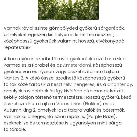
Vannak rövid, szinte gömbölyded gyökerű sárgarépák,
amelyeket egészen kis helyen is lehet termeszteni,
középhosszú gyökerűek valamint hosszú, elvékonyodó
répatestűek.
A kora nyáron szedhető rövid gyökerűek közé tartozik a
Parmex és a Parabel és az
Amsterdami
. Középhosszú
gyökere van és nyáron vagy ősszel szedhető fajta a
Nantes 2
. A késő ősszel szedhető középhosszú gyökerű
fajták közé tartozik a
Keszthelyi hengeres
, és a
Chantenay
,
amelyek rövidebbek és így kiválóan alkalmasak kötött,
sekély talajon történő termesztésre. Hosszú gyökerű, késő
ősszel szedhető fajta a
Vörös óriás (Flakker)
és az
Autumn King 2, amelyek laza talajra valók és bőtermők.
Vannak különleges, lila színű répák is, (Purple Haze),
ezeknek íze és termesztése is ugyanolyan mint sárga
fajtársaié.