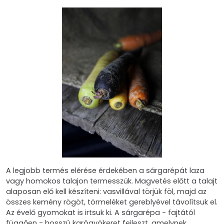
A legjobb termés elérése érdekében a sárgarépát laza
vagy homokos talajon termesszük. Magvetés előtt a talajt
alaposan elő kell készíteni: vasvillával törjük föl, majd az
összes kemény rögöt, törmeléket gereblyével távolítsuk el.
Az évelő gyomokat is irtsuk ki. A sárgarépa - fajtától
függően - hosszú karógyökeret fejleszt, amelynek