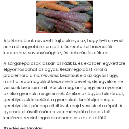
A
bébirépának
nevezett fajta előnye az, hogy 5-6 cm-nél
nem nő nagyobbre, emiatt előszeretettel használják
köretekhez, savanyúsághoz, és dekorációs célra is.
A sárgarépa csak lassan csírázik ki, és eközben egykettőre
elgyomosodhat az ágyás. Részmegoldást kínál a
problémára a
hamisvetés
: készítsük elő az ágyást úgy,
mintha répamagokkal készülnénk bevetni, de egyelőre ne
vessünk bele semmit. Várjuk meg, amíg egy eső nyomán
az első gyomok megjelennek. Amikor az ágyás felszáradt,
gereblyézzük ki belőlük a gyomokat. Ismételjük meg a
gereblyézést pár nap elteltével, majd vessük el a répát. A
gyomok eltávolítására a veteményből a tapasztalt
kertészek szerint legalkalmasabb eszköz a kötőtű.
Szedés és tárolás: