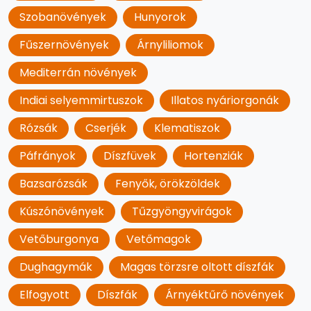
Szobanövények
Hunyorok
Fűszernövények
Árnyliliomok
Mediterrán növények
Indiai selyemmirtuszok
Illatos nyáriorgonák
Rózsák
Cserjék
Klematiszok
Páfrányok
Díszfüvek
Hortenziák
Bazsarózsák
Fenyők, örökzöldek
Kúszónövények
Tűzgyöngyvirágok
Vetőburgonya
Vetőmagok
Dughagymák
Magas törzsre oltott díszfák
Elfogyott
Díszfák
Árnyéktűrő növények