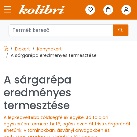
Biokert
Konyhakert
A sárgarépa eredményes termesztése
A sárgarépa
eredményes
termesztése
A legkedveltebb zöldségfélék egyike. Jó talajon
egyszerűen termeszthető, egész éven át friss sárgarépát
ehetünk. Vitaminokban, ásványi anyagokben és
rostokban gazdag zöldségféle. Különösen