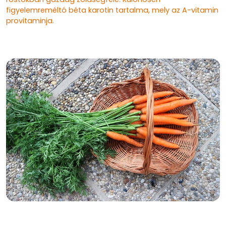
figyelemreméltó béta karotin tartalma, mely az A-vitamin
provitaminja.