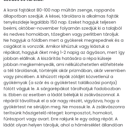
A korai fajtákat 80-100 nap múltán zsenge, roppanós
állapotban szedjük. A kései, tárolásra is alkalmas fajták
tenyészideje legalább 150 nap. Ezeket hagyjuk teljesen
beérni, október-november folyamán szedjük ki a talajból
és nedves homokban, tőzegben vagy perlitben tároljuk.
Ne hagyjuk a földben mert a gyökerek megrepednek és a
csigákat is vonzzák. Amikor kihúztuk vagy kiástuk a
répákat, hagyjuk őket még 1-2 napig az ágyáson, mert így
jobban elállnak. A kiszárítás hatására a répa külseje
jobban megkeményedik, ami nélkülözhetetlen előfeltétele
a téli tárolásnak, történjék akár prizmában, akár veremben
vagy pincében. A kihúzott répák zöldjét közvetlenül a
gyökérnyak (a szár és a gyökértest találkozási pontja)
fölött vágjuk le. A sárgarépákat tárolhatjuk fadobozban
is. Ebben az esetben a ládát béleljük ki zsákvászonnal. A
répáról távolítsuk el a sár nagy részét, vigyázva, hogy a
gyökértest ne sérüljön meg. Ne mossuk le. A zsákvászonra
terítsünk hőszigetelő réteget: komposztot, homokot,
fűrészport vagy avart. Erre rakjunk le egy adag répát. A
ládát olyan helyen tároljuk, ahol a hőmérséklet állandóan