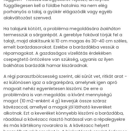
függőlegesen kell a földbe hatolnia. Ha nem elég
porhanyós a talaj, a gyökér elágazódik vagy egyéb
alakváltozást szenved.
Ha talajunk kötött, a probléma megoldására
bakháton
termesszük a sárgarépát. A gereblye fokával törjük fel a
talajt, majd alakítsunk ki 10 cm magas és 30-40 cm széles,
emelt barázdasorokat. Ezekbe a barázdákba vessük a
répamagokat. A gazdaságos vízellátás érdekében
csepegtető öntözésre van szükség, ugyanis az ilyen
bakhátas barázdák hamar kiszáradnak.
A régi parasztbölcsesség szerint, aki sűrűt vet, ritkát arat -
ez különösen igaz a sárgarépára, amelynek igen apró
magvait nehéz egyenletesen kiszórni. De erre a
problémára is van megoldás: a kívánt mennyiségű
magot (10 m2-enként 4 g) keverjük össze száraz
kávézaccal, amellyel a magok jól látható keveréket
alkotnak. Ezt a keveréket könnyebb kiszórni a barázdába,
ráadásul a kávézacc riasztó hatással van a répalegyekre
és más kártékony rovarokra is. A kávézacc helyett