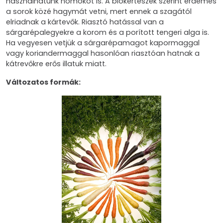
használhatunk homokot is. A biokertészek szerint érdemes
a sorok közé hagymát vetni, mert ennek a szagától
elriadnak a kártevők. Riasztó hatással van a
sárgarépalegyekre a korom és a porított tengeri alga is.
Ha vegyesen vetjük a sárgarépamagot kapormaggal
vagy koriandermaggal hasonlóan riasztóan hatnak a
kátrevőkre erős illatuk miatt.
Változatos formák: