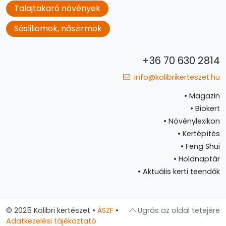
Talajtakaró növények
Sásliliomok, nőszirmok
+36 70 630 2814
info@kolibrikerteszet.hu
•
Magazin
•
Biokert
•
Növénylexikon
•
Kertépítés
•
Feng Shui
•
Holdnaptár
•
Aktuális kerti teendők
© 2025 Kolibri kertészet
•
ÁSZF
•
Ugrás az oldal tetejére
Adatkezelési tájékoztató