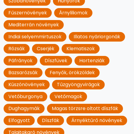
Szobanövények
Hunyorok
Fűszernövények
Árnyliliomok
Mediterrán növények
Indiai selyemmirtuszok
Illatos nyáriorgonák
Rózsák
Cserjék
Klematiszok
Páfrányok
Díszfüvek
Hortenziák
Bazsarózsák
Fenyők, örökzöldek
Kúszónövények
Tűzgyöngyvirágok
Vetőburgonya
Vetőmagok
Dughagymák
Magas törzsre oltott díszfák
Elfogyott
Díszfák
Árnyéktűrő növények
Talajtakaró növények