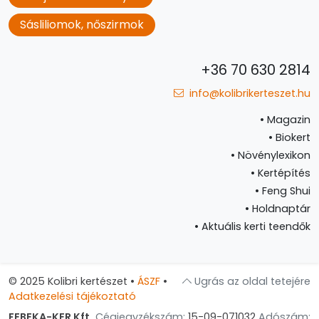
Sásliliomok, nőszirmok
+36 70 630 2814
info@kolibrikerteszet.hu
•
Magazin
•
Biokert
•
Növénylexikon
•
Kertépítés
•
Feng Shui
•
Holdnaptár
•
Aktuális kerti teendők
© 2025 Kolibri kertészet
•
ÁSZF
•
Ugrás az oldal tetejére
Adatkezelési tájékoztató
FEBEKA-KER Kft.
Cégjegyzékszám:
15-09-071032
Adószám: