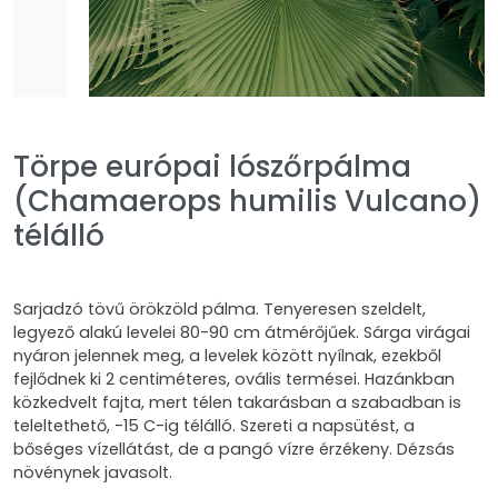
Törpe európai lószőrpálma
(Chamaerops humilis Vulcano)
télálló
Sarjadzó tövű örökzöld pálma. Tenyeresen szeldelt,
legyező alakú levelei 80-90 cm átmérőjűek. Sárga virágai
nyáron jelennek meg, a levelek között nyílnak, ezekből
fejlődnek ki 2 centiméteres, ovális termései. Hazánkban
közkedvelt fajta, mert télen takarásban a szabadban is
teleltethető, -15 C-ig télálló. Szereti a napsütést, a
bőséges vízellátást, de a pangó vízre érzékeny. Dézsás
növénynek javasolt.