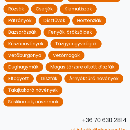
Rózsák
Cserjék
Klematiszok
Páfrányok
Díszfüvek
Hortenziák
Bazsarózsák
Fenyők, örökzöldek
Kúszónövények
Tűzgyöngyvirágok
Vetőburgonya
Vetőmagok
Dughagymák
Magas törzsre oltott díszfák
Elfogyott
Díszfák
Árnyéktűrő növények
Talajtakaró növények
Sásliliomok, nőszirmok
+36 70 630 2814
info@kolibrikerteszet.hu