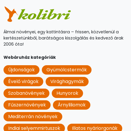
Álmai növényei, egy kattintásra – frissen, közvetlenül a
kertészetünkből, barátságos kiszolgálás és kedvező árak
2006 óta!
Webáruház kategóriák
Újdonságok
Gyümölcstermők
Évelő virágok
Virághagymák
Szobanövények
Hunyorok
Fűszernövények
Árnyliliomok
Mediterrán növények
Indiai selyemmirtuszok
Illatos nyáriorgonák