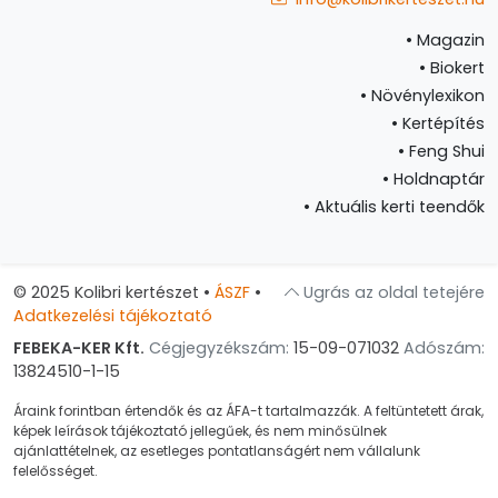
•
Magazin
•
Biokert
•
Növénylexikon
•
Kertépítés
•
Feng Shui
•
Holdnaptár
•
Aktuális kerti teendők
© 2025 Kolibri kertészet
•
ÁSZF
•
Ugrás az oldal tetejére
Adatkezelési tájékoztató
FEBEKA-KER Kft.
Cégjegyzékszám:
15-09-071032
Adószám:
13824510-1-15
Áraink forintban értendők és az ÁFA-t tartalmazzák. A feltüntetett árak,
képek leírások tájékoztató jellegűek, és nem minősülnek
ajánlattételnek, az esetleges pontatlanságért nem vállalunk
felelősséget.