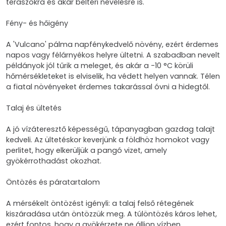
teraszokra és akár beltéri nevelésre is.
Fény- és hőigény
A 'Vulcano' pálma napfénykedvelő növény, ezért érdemes
napos vagy félárnyékos helyre ültetni. A szabadban nevelt
példányok jól tűrik a meleget, és akár a -10 °C körüli
hőmérsékleteket is elviselik, ha védett helyen vannak. Télen
a fiatal növényeket érdemes takarással óvni a hidegtől.
Talaj és ültetés
A jó vízáteresztő képességű, tápanyagban gazdag talajt
kedveli. Az ültetéskor keverjünk a földhöz homokot vagy
perlitet, hogy elkerüljük a pangó vizet, amely
gyökérrothadást okozhat.
Öntözés és páratartalom
A mérsékelt öntözést igényli: a talaj felső rétegének
kiszáradása után öntözzük meg. A túlöntözés káros lehet,
ezért fontos, hogy a gyökérzete ne álljon vízben.