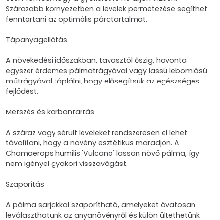
Szárazabb környezetben a levelek permetezése segíthet
fenntartani az optimális páratartalmat.
Tápanyagellátás
A növekedési időszakban, tavasztól őszig, havonta
egyszer érdemes pálmatrágyával vagy lassú lebomlású
műtrágyával táplálni, hogy elősegítsük az egészséges
fejlődést.
Metszés és karbantartás
A száraz vagy sérült leveleket rendszeresen el lehet
távolítani, hogy a növény esztétikus maradjon. A
Chamaerops humilis 'Vulcano' lassan növő pálma, így
nem igényel gyakori visszavágást.
Szaporítás
A pálma sarjakkal szaporítható, amelyeket óvatosan
leválaszthatunk az anyanövényről és külön ültethetünk