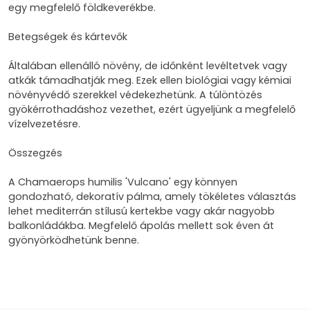
egy megfelelő földkeverékbe.
Betegségek és kártevők
Általában ellenálló növény, de időnként levéltetvek vagy
atkák támadhatják meg. Ezek ellen biológiai vagy kémiai
növényvédő szerekkel védekezhetünk. A túlöntözés
gyökérrothadáshoz vezethet, ezért ügyeljünk a megfelelő
vízelvezetésre.
Összegzés
A Chamaerops humilis 'Vulcano' egy könnyen
gondozható, dekoratív pálma, amely tökéletes választás
lehet mediterrán stílusú kertekbe vagy akár nagyobb
balkonládákba. Megfelelő ápolás mellett sok éven át
gyönyörködhetünk benne.