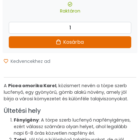
Raktáron
Kosárba
Kedvencekhez ad
A
Picea omorika Karel
, közismert nevén a törpe szerb
lucfenyő, egy gyönyörű, gömb alakú növény, amely jól
bírja a városi környezetet és különféle talajviszonyokat.
Ültetési hely
Fényigény
: A törpe szerb lucfenyő napfényigényes,
ezért válassz számára olyan helyet, ahol legalább
napi 6-8 órás közvetlen napfény éri.
Talaj
: Jól tűri a különböző talajtípusokat, de a jól