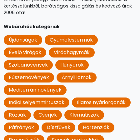
kertészetünkből, barátságos kiszolgálás és kedvező árak
2006 óta!
Webáruház kategóriák
Újdonságok
Gyümölcstermők
Évelő virágok
Virághagymák
Szobanövények
Hunyorok
Fűszernövények
Árnyliliomok
Mediterrán növények
Indiai selyemmirtuszok
Illatos nyáriorgonák
Rózsák
Cserjék
Klematiszok
Páfrányok
Díszfüvek
Hortenziák
Bazsarózsák
Fenyők, örökzöldek