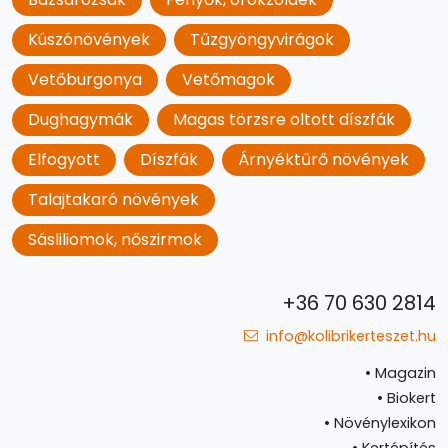
Kúszónövények
Tűzgyöngyvirágok
Vetőburgonya
Vetőmagok
Dughagymák
Magas törzsre oltott díszfák
Elfogyott
Díszfák
Árnyéktűrő növények
Talajtakaró növények
Sásliliomok, nőszirmok
+36 70 630 2814
info@kolibrikerteszet.hu
•
Magazin
•
Biokert
•
Növénylexikon