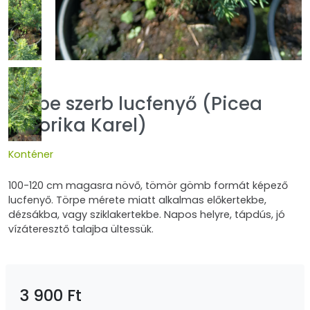
Törpe szerb lucfenyő (Picea
omorika Karel)
Konténer
100-120 cm magasra növő, tömör gömb formát képező
lucfenyő. Törpe mérete miatt alkalmas előkertekbe,
dézsákba, vagy sziklakertekbe. Napos helyre, tápdús, jó
vízáteresztő talajba ültessük.
3 900 Ft