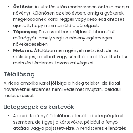
Öntözés
: Az ültetés után rendszeresen öntözd meg a
növényt, különösen az első évben, amíg a gyökerek
megerősödnek. Korai reggeli vagy késő esti öntözés
ajánlott, hogy minimalizáld a párolgást.
Tápanyag
: Tavasszal használj lassú lebomlású
műtrágyát, amely segít a növény egészséges
növekedésében.
Metszés
: Általában nem igényel metszést, de ha
szükséges, az elhalt vagy sérült ágakat távolítsd el. A
metszést érdemes tavasszal végezni.
Télállóság
A Picea omorika Karel jól bírja a hideg teleket, de fiatal
növényeknél érdemes némi védelmet nyújtani, például
mulcsozással.
Betegségek és kártevők
A szerb lucfenyő általában ellenáll a betegségekkel
szemben, de figyelj a kártevőkre, például a fenyő
atkákra vagya pajzstetvekre. A rendszeres ellenőrzés