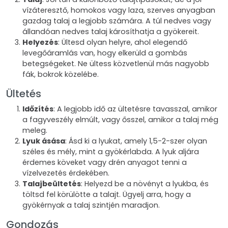
vízáteresztő, homokos vagy laza, szerves anyagban
gazdag talaj a legjobb számára. A túl nedves vagy
állandóan nedves talaj károsíthatja a gyökereit.
Helyezés
: Ültesd olyan helyre, ahol elegendő
levegőáramlás van, hogy elkerüld a gombás
betegségeket. Ne ültess közvetlenül más nagyobb
fák, bokrok közelébe.
Ültetés
Időzítés
: A legjobb idő az ültetésre tavasszal, amikor
a fagyveszély elmúlt, vagy ősszel, amikor a talaj még
meleg.
Lyuk ásása
: Ásd ki a lyukat, amely 1,5-2-szer olyan
széles és mély, mint a gyökérlabda. A lyuk aljára
érdemes köveket vagy drén anyagot tenni a
vízelvezetés érdekében.
Talajbeültetés
: Helyezd be a növényt a lyukba, és
töltsd fel körülötte a talajt. Ügyelj arra, hogy a
gyökérnyak a talaj szintjén maradjon.
Gondozás