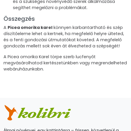
és a szükséges növényvédő szerek alkalmazása
segíthet megelőzni a problémákat.
Összegzés
A
Picea omorika karel
könnyen karbantartható és szép
díszítőeleme lehet a kertnek, ha megfelelő helyre ülteted,
és a fenti gondozási útmutatókat követed. A megfelelő
gondozás mellett sok éven át élvezheted a szépségét!
A Picea omorika Karel törpe szerb lucfenyőt
megvásárolhatod kertészetünkben vagy megrendelheted
webáruházunkabn.
Álmai növényei, egy kattintásra – frissen, közvetlenül a