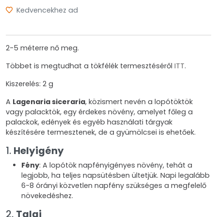
Kedvencekhez ad
2-5 méterre nő meg.
Többet is megtudhat a tökfélék termesztéséről
ITT
.
Kiszerelés: 2 g
A
Lagenaria siceraria
, közismert nevén a lopótöktök
vagy palacktök, egy érdekes növény, amelyet főleg a
palackok, edények és egyéb használati tárgyak
készítésére termesztenek, de a gyümölcsei is ehetőek.
1.
Helyigény
Fény
: A lopótök napfényigényes növény, tehát a
legjobb, ha teljes napsütésben ültetjük. Napi legalább
6-8 órányi közvetlen napfény szükséges a megfelelő
növekedéshez.
2.
Talaj