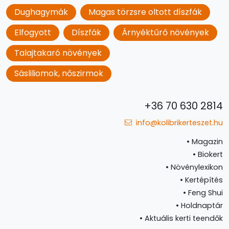
Dughagymák
Magas törzsre oltott díszfák
Elfogyott
Díszfák
Árnyéktűrő növények
Talajtakaró növények
Sásliliomok, nőszirmok
+36 70 630 2814
info@kolibrikerteszet.hu
•
Magazin
•
Biokert
•
Növénylexikon
•
Kertépítés
•
Feng Shui
•
Holdnaptár
•
Aktuális kerti teendők