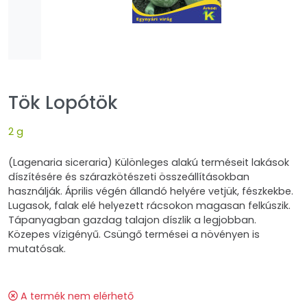
Tök Lopótök
2 g
(Lagenaria siceraria) Különleges alakú terméseit lakások
díszítésére és szárazkötészeti összeállításokban
használják. Április végén állandó helyére vetjük, fészkekbe.
Lugasok, falak elé helyezett rácsokon magasan felkúszik.
Tápanyagban gazdag talajon díszlik a legjobban.
Közepes vízigényű. Csüngő termései a növényen is
mutatósak.
A termék nem elérhető