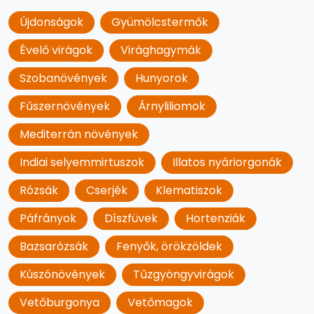
Újdonságok
Gyümölcstermők
Évelő virágok
Virághagymák
Szobanövények
Hunyorok
Fűszernövények
Árnyliliomok
Mediterrán növények
Indiai selyemmirtuszok
Illatos nyáriorgonák
Rózsák
Cserjék
Klematiszok
Páfrányok
Díszfüvek
Hortenziák
Bazsarózsák
Fenyők, örökzöldek
Kúszónövények
Tűzgyöngyvirágok
Vetőburgonya
Vetőmagok