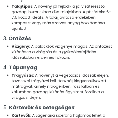
Talajtípus
: A növény jól fejlődik a jól vízáteresztő,
gazdag, humuszban dús talajokban. A pH-értéke 6-
7,5 között ideális. A talaj javítása érdekében
komposzt vagy más szerves anyag hozzáadása
ajánlott.
3.
Öntözés
Vízigény
: A palacktök vízigénye magas. Az öntözést
különösen a virágzás és a gyümölcsfejlődés
időszakában érdemes fokozni.
4.
Tápanyag
Trágyázás
: A növényt a vegetációs időszak elején,
tavasszal trágyázni kell. Használj kiegyensúlyozott
műtrágyát, amely nitrogénben, foszfátban és
káliumban gazdag, különös figyelmet fordítva a
virágzás idején.
5.
Kártevők és betegségek
Kártevők
: A Lagenaria siceraria hajlamos lehet a