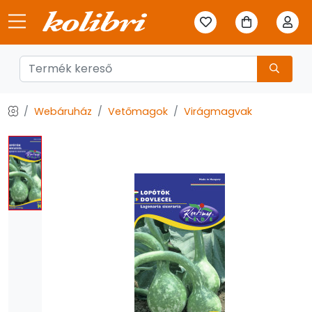
Webáruház
Vetőmagok
Virágmagvak