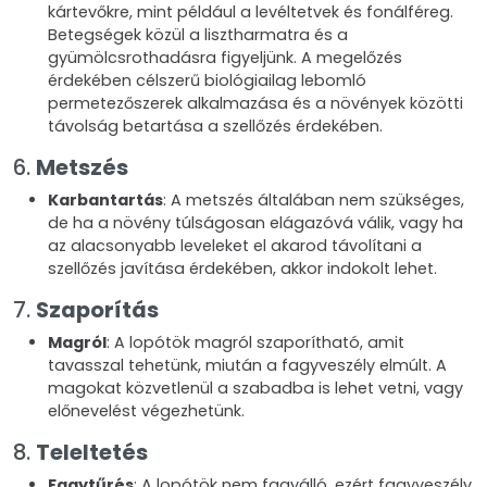
kártevőkre, mint például a levéltetvek és fonálféreg.
Betegségek közül a lisztharmatra és a
gyümölcsrothadásra figyeljünk. A megelőzés
érdekében célszerű biológiailag lebomló
permetezőszerek alkalmazása és a növények közötti
távolság betartása a szellőzés érdekében.
6.
Metszés
Karbantartás
: A metszés általában nem szükséges,
de ha a növény túlságosan elágazóvá válik, vagy ha
az alacsonyabb leveleket el akarod távolítani a
szellőzés javítása érdekében, akkor indokolt lehet.
7.
Szaporítás
Magról
: A lopótök magról szaporítható, amit
tavasszal tehetünk, miután a fagyveszély elmúlt. A
magokat közvetlenül a szabadba is lehet vetni, vagy
előnevelést végezhetünk.
8.
Teleltetés
Fagytűrés
: A lopótök nem fagyálló, ezért fagyveszély