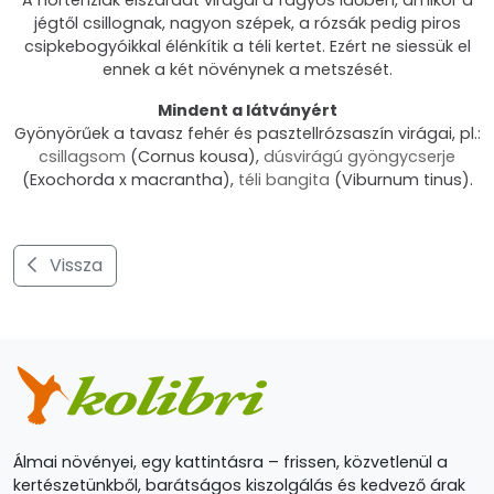
jégtől csillognak, nagyon szépek, a rózsák pedig piros
csipkebogyóikkal élénkítik a téli kertet. Ezért ne siessük el
ennek a két növénynek a metszését.
Mindent a látványért
Gyönyörűek a tavasz fehér és pasztellrózsaszín virágai, pl.:
csillagsom
(Cornus kousa),
dúsvirágú gyöngycserje
(Exochorda x macrantha),
téli bangita
(Viburnum tinus).
Vissza
Álmai növényei, egy kattintásra – frissen, közvetlenül a
kertészetünkből, barátságos kiszolgálás és kedvező árak