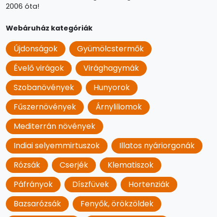
2006 óta!
Webáruház kategóriák
Újdonságok
Gyümölcstermők
Évelő virágok
Virághagymák
Szobanövények
Hunyorok
Fűszernövények
Árnyliliomok
Mediterrán növények
Indiai selyemmirtuszok
Illatos nyáriorgonák
Rózsák
Cserjék
Klematiszok
Páfrányok
Díszfüvek
Hortenziák
Bazsarózsák
Fenyők, örökzöldek