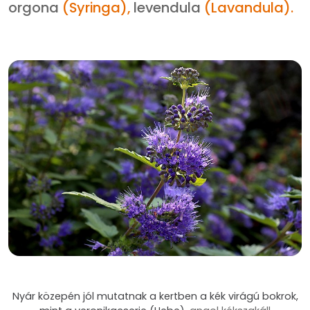
orgona
(Syringa),
levendula
(Lavandula).
Nyár közepén jól mutatnak a kertben a kék virágú bokrok,