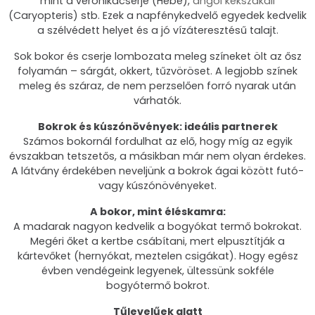
mint a veronikacserje (Hebe),
angol kékszakáll
(Caryopteris) stb. Ezek a napfénykedvelő egyedek kedvelik
a szélvédett helyet és a jó vízáteresztésű talajt.
Sok bokor és cserje lombozata meleg színeket ölt az ősz
folyamán – sárgát, okkert, tűzvöröset. A legjobb színek
meleg és száraz, de nem perzselően forró nyarak után
várhatók.
Bokrok és kúszónövények: ideális partnerek
Számos bokornál fordulhat az elő, hogy míg az egyik
évszakban tetszetős, a másikban már nem olyan érdekes.
A látvány érdekében neveljünk a bokrok ágai között futó-
vagy kúszónövényeket.
A bokor, mint éléskamra:
A madarak nagyon kedvelik a bogyókat termő bokrokat.
Megéri őket a kertbe csábítani, mert elpusztítják a
kártevőket (hernyókat, meztelen csigákat). Hogy egész
évben vendégeink legyenek, ültessünk sokféle
bogyótermő bokrot.
Tűlevelűek alatt