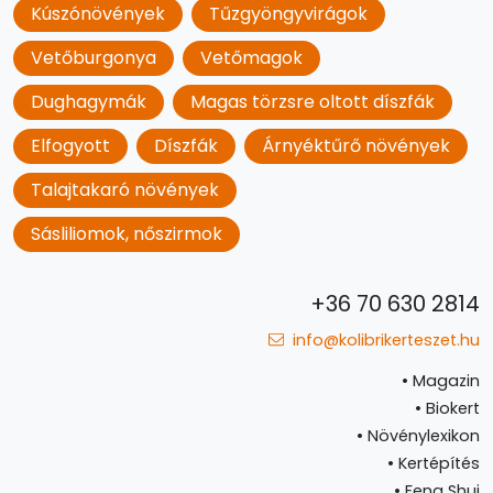
Kúszónövények
Tűzgyöngyvirágok
Vetőburgonya
Vetőmagok
Dughagymák
Magas törzsre oltott díszfák
Elfogyott
Díszfák
Árnyéktűrő növények
Talajtakaró növények
Sásliliomok, nőszirmok
+36 70 630 2814
info@kolibrikerteszet.hu
•
Magazin
•
Biokert
•
Növénylexikon
•
Kertépítés
•
Feng Shui