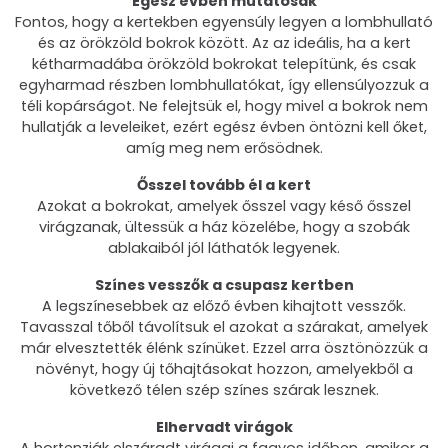
Egész évben mutatósak
Fontos, hogy a kertekben egyensúly legyen a lombhullató
és az örökzöld bokrok között. Az az ideális, ha a kert
kétharmadába örökzöld bokrokat telepítünk, és csak
egyharmad részben lombhullatókat, így ellensúlyozzuk a
téli kopárságot. Ne felejtsük el, hogy mivel a bokrok nem
hullatják a leveleiket, ezért egész évben öntözni kell őket,
amíg meg nem erősödnek.
Ősszel tovább él a kert
Azokat a bokrokat, amelyek ősszel vagy késő ősszel
virágzanak, ültessük a ház közelébe, hogy a szobák
ablakaiból jól láthatók legyenek.
Színes vesszők a csupasz kertben
A legszínesebbek az előző évben kihajtott vesszők.
Tavasszal tőből távolítsuk el azokat a szárakat, amelyek
már elvesztették élénk színüket. Ezzel arra ösztönözzük a
növényt, hogy új tőhajtásokat hozzon, amelyekből a
következő télen szép színes szárak lesznek.
Elhervadt virágok
A hortenziák elszáradt virágai a fagyos időben, amikor a