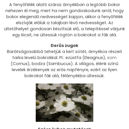
A fenyőfélék alatti száraz árnyékban a legtöbb bokor
nehezen él meg, mert ha nem gondoskodunk arról, hogy
bokor elegendő nedvességet kapjon, akkor a fenyőfélék
elszívják előlük a talajban lévő nedvességet. Az
ültetőhelyet gondosan készítsük elő, a telepítéssel várjunk
egy kicsit, ne ültessük rögtön a bokrokat a fák alá.
Derűs zugok
Barátságosabbá tehetjük a kert sötét, árnyékos részeit
tarka levelű bokrokkal. Pl.: ezüstfa (Eleagnus),
som
(Cornus), bodza (Sambucus). A világos, élénk színű
levelek érzékenyek az erős napfényre, ezért az ilyen
bokrokat fák alá, félárnyékba ültessük.