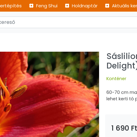
ertépítés
Feng Shui
Holdnaptár
Aktuális ke
Sáslili
Delight
Konténer
60-70 cm maga
lehet kerti t
1 690 F