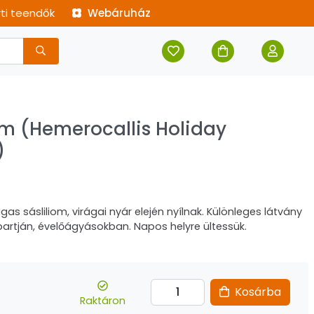
rti teendők
Webáruház
om (Hemerocallis Holiday
)
s sásliliom, virágai nyár elején nyílnak. Különleges látvány
ó partján, évelőágyásokban. Napos helyre ültessük.
t
Kosárba
Raktáron