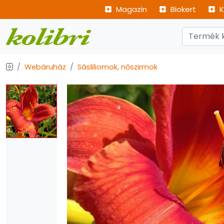
Magazin
Biokert
K
Webáruház
Sásliliomok, nőszirmok