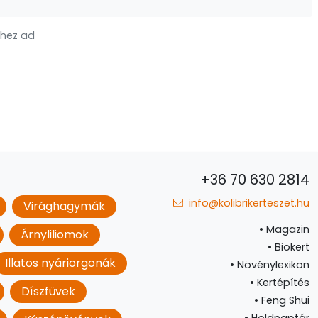
hez ad
+36 70 630 2814
info@kolibrikerteszet.hu
Virághagymák
•
Magazin
Árnyliliomok
•
Biokert
Illatos nyáriorgonák
•
Növénylexikon
•
Kertépítés
Díszfüvek
•
Feng Shui