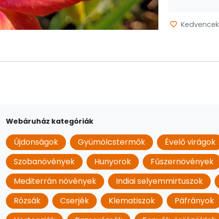
Kedvencek
Webáruház kategóriák
Újdonságok
Gyümölcstermők
Évelő virágok
Szobanövények
Hunyorok
Fűszernövények
Mediterrán növények
Indiai selyemmirtuszok
Rózsák
Cserjék
Klematiszok
Páfrányok