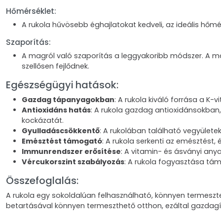
Hőmérséklet:
A rukola hűvösebb éghajlatokat kedveli, az ideális hőmérs
Szaporítás:
A magról való szaporítás a leggyakoribb módszer. A ma
szellősen fejlődnek.
Egészségügyi hatások:
Gazdag tápanyagokban
: A rukola kiváló forrása a K
Antioxidáns hatás
: A rukola gazdag antioxidánsokban,
kockázatát.
Gyulladáscsökkentő
: A rukolában található vegyülete
Emésztést támogató
: A rukola serkenti az emésztést,
Immunrendszer erősítése
: A vitamin- és ásványi any
Vércukorszint szabályozás
: A rukola fogyasztása tám
Összefoglalás:
A rukola egy sokoldalúan felhasználható, könnyen termeszte
betartásával könnyen termeszthető otthon, ezáltal gazdagí