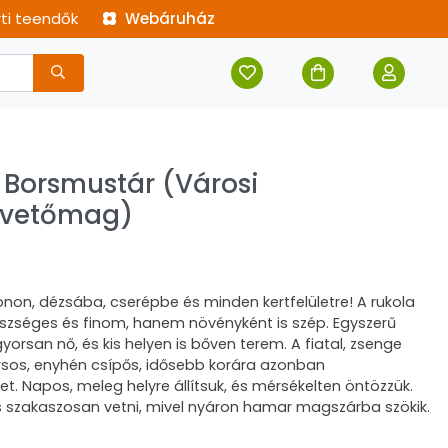
rti teendők
Webáruház
 Borsmustár (Városi
z vetőmag)
konon, dézsába, cserépbe és minden kertfelületre! A rukola
zséges és finom, hanem növényként is szép. Egyszerű
yorsan nő, és kis helyen is bőven terem. A fiatal, zsenge
orsos, enyhén csípős, idősebb korára azonban
. Napos, meleg helyre állítsuk, és mérsékelten öntözzük.
 szakaszosan vetni, mivel nyáron hamar magszárba szökik.