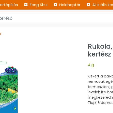
ertépítés
Feng Shui
Holdnaptár
Aktuális ke
k
Rukola,
kertés
4 g
Kiskert a bal
nemcsak egés
termeszteni, g
levelek íze b
megkeseredhet
Tipp: Érdemes