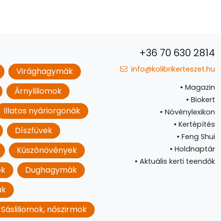
+36 70 630 2814
info@kolibrikerteszet.hu
Virághagymák
•
Magazin
Árnyliliomok
•
Biokert
Illatos nyáriorgonák
•
Növénylexikon
•
Kertépítés
Díszfüvek
•
Feng Shui
•
Holdnaptár
Kúszónövények
•
Aktuális kerti teendők
ok
Dughagymák
ák
Sásliliomok, nőszirmok