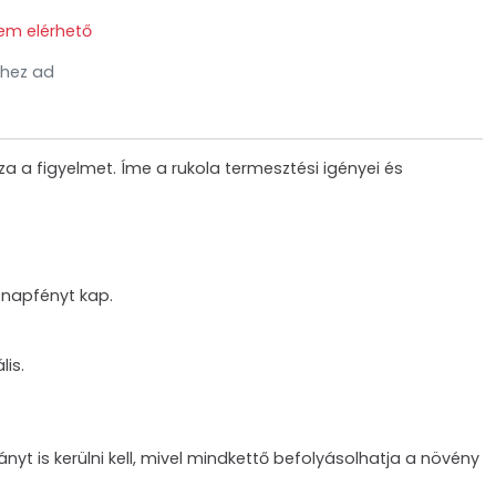
em elérhető
hez ad
a a figyelmet. Íme a rukola termesztési igényei és
 napfényt kap.
lis.
yt is kerülni kell, mivel mindkettő befolyásolhatja a növény