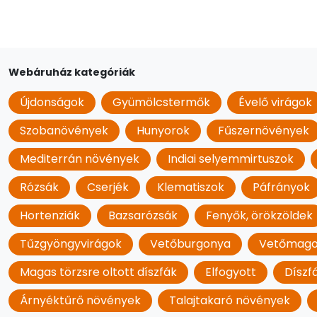
Webáruház kategóriák
Újdonságok
Gyümölcstermők
Évelő virágok
Szobanövények
Hunyorok
Fűszernövények
Mediterrán növények
Indiai selyemmirtuszok
Rózsák
Cserjék
Klematiszok
Páfrányok
Hortenziák
Bazsarózsák
Fenyők, örökzöldek
Tűzgyöngyvirágok
Vetőburgonya
Vetőmag
Magas törzsre oltott díszfák
Elfogyott
Díszf
Árnyéktűrő növények
Talajtakaró növények