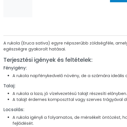
A rukola (Eruca sativa) egyre népszerűbb zöldségféle, amely
egészségre gyakorolt hatásai.
Terjesztési igények és feltételek:
Fényigény:
A rukola napfénykedvelő növény, de a számára ideális a
Talaj:
A rukola a laza, jó vízelvezetésű talajt részesíti előny
A talajt érdemes komposzttal vagy szerves trágyával dú
Locsolás:
A rukola igényli a folyamatos, de mérsékelt öntözést, h
fejlődését.