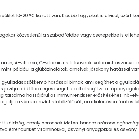
éklet 10-20 °C között van. Kisebb fagyokat is elvisel, ezért ko
gokat közvetlenül a szabadföldbe vagy cserepekbe is el lehe
-vitamin, A-vitamin, C-vitamin és folsavnak, valamint ásványi 
 mint például a glükózinolátok, amelyek jótékony hatással va
k gyulladáscsökkentő hatással bírnak, ami segíthet a gyullad
 és javítja a bélflóra egészségét, ezáltal segítve a tápanyagok
ag tartalma hozzájárul az immunrendszer erősítéséhez, növelve
ogatja a vércukorszint stabilizálását, ami különösen fontos 
tt zöldség, amely nemcsak ízletes, hanem számos egészségügyi
tva étrendünket vitaminokkal, ásványi anyagokkal és ásványi