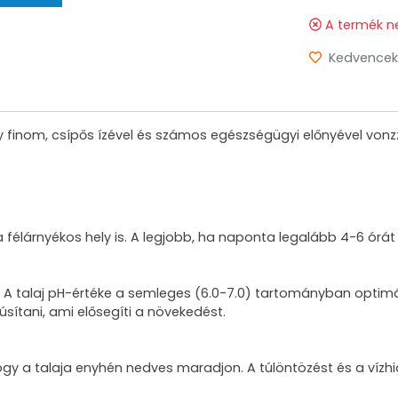
A termék n
Kedvencek
 finom, csípős ízével és számos egészségügyi előnyével vonzz
 félárnyékos hely is. A legjobb, ha naponta legalább 4-6 órát
ben. A talaj pH-értéke a semleges (6.0-7.0) tartományban optimá
sítani, ami elősegíti a növekedést.
ogy a talaja enyhén nedves maradjon. A túlöntözést és a vízhián