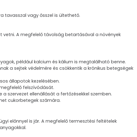
ra tavasszal vagy ősszel is ültethető.
t vetni. A megfelelő távolság betartásával a növények
anyagok, például kalcium és kálium is megtalálható benne.
nnak a sejtek védelmére és csökkentik a krónikus betegségek
ásos állapotok kezelésében.
 megfelelő felszívódását.
 a szervezet ellenállását a fertőzésekkel szemben.
lehet cukorbetegek számára.
 előnnyel is jár. A megfelelő termesztési feltételek
 anyagokkal.