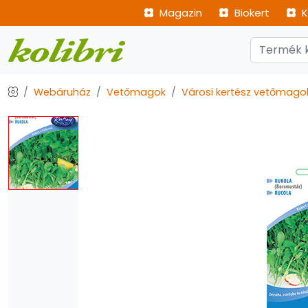
Magazin
Biokert
K
Webáruház
Vetőmagok
Városi kertész vetőmago