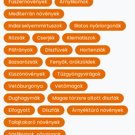
Fűszernövények
Árnyliliomok
Mediterrán növények
Indiai selyemmirtuszok
Illatos nyáriorgonák
Rózsák
Cserjék
Klematiszok
Páfrányok
Díszfüvek
Hortenziák
Bazsarózsák
Fenyők, örökzöldek
Kúszónövények
Tűzgyöngyvirágok
Vetőburgonya
Vetőmagok
Dughagymák
Magas törzsre oltott díszfák
Elfogyott
Díszfák
Árnyéktűrő növények
Talajtakaró növények
Sásliliomok, nőszirmok