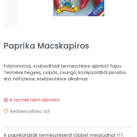
Paprika Macskapiros
Folytonnövő, szabadföldi termesztésre ajánlott fajta.
Termése hegyes, csípős, csüngő, középzöldből pirosba
érő. Felfűzésre, ételízesítésre alkalmas.
A termék nem elérhető
Kedvencekhez ad
A paprikafajták termesztéséről többet megtudhat
ITT.