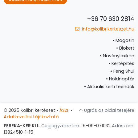
+36 70 630 2814
info@kolibrikerteszet.hu
•
Magazin
•
Biokert
•
Növénylexikon
•
Kertépítés
•
Feng Shui
•
Holdnaptár
•
Aktuális kerti teendők
© 2025 Kolibri kertészet
•
ÁSZF
•
Ugrás az oldal tetejére
Adatkezelési tájékoztató
FEBEKA-KER Kft.
Cégjegyzékszám:
15-09-071032
Adószám:
13824510-1-15