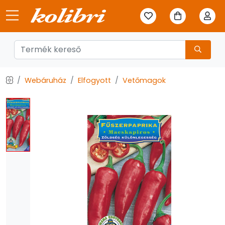
Webáruház
Elfogyott
Vetőmagok