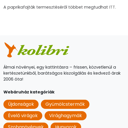
A paprikafajták termesztéséről többet megtudhat
ITT.
Álmai növényei, egy kattintásra – frissen, közvetlenül a
kertészetünkből, barátságos kiszolgálás és kedvező árak
2006 óta!
Webáruház kategóriák
Újdonságok
Gyümölcstermők
Évelő virágok
Virághagymák
Szobanövények
Hunyorok