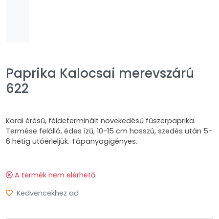
Paprika Kalocsai merevszárú
622
Korai érésű, féldeterminált növekedésű fűszerpaprika.
Termése felálló, édes ízű, 10-15 cm hosszú, szedés után 5-
6 hétig utóérleljük. Tápanyagigényes.
A termék nem elérhető
Kedvencekhez ad