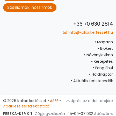
Sásliliomok, nőszirmok
+36 70 630 2814
info@kolibrikerteszet.hu
•
Magazin
•
Biokert
•
Növénylexikon
•
Kertépítés
•
Feng Shui
•
Holdnaptár
•
Aktuális kerti teendők
© 2025 Kolibri kertészet
•
ÁSZF
•
Ugrás az oldal tetejére
Adatkezelési tájékoztató
FEBEKA-KER Kft.
Cégjegyzékszám:
15-09-071032
Adószám: