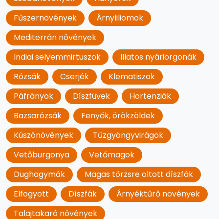
Fűszernövények
Árnyliliomok
Mediterrán növények
Indiai selyemmirtuszok
Illatos nyáriorgonák
Rózsák
Cserjék
Klematiszok
Páfrányok
Díszfüvek
Hortenziák
Bazsarózsák
Fenyők, örökzöldek
Kúszónövények
Tűzgyöngyvirágok
Vetőburgonya
Vetőmagok
Dughagymák
Magas törzsre oltott díszfák
Elfogyott
Díszfák
Árnyéktűrő növények
Talajtakaró növények