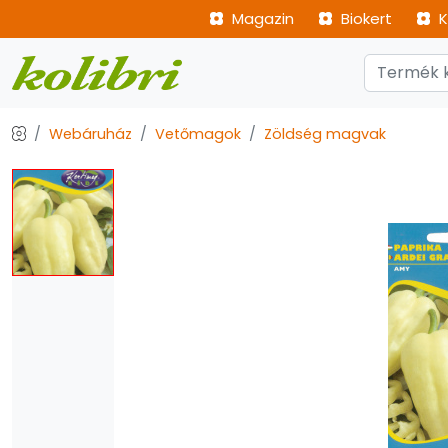
Magazin
Biokert
K
Webáruház
Vetőmagok
Zöldség magvak