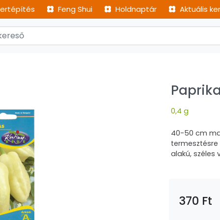
ertépítés
Feng Shui
Holdnaptár
Aktuális ke
Paprik
0,4 g
40-50 cm maga
termesztésre 
alakú, széles v
370 Ft