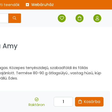
rti teendők
Webáruház
a Amy
s. Közepes tenyészidejű, szabadföldi és fóliás
ajánlott. Termése 80-90 g átlagsúlyú , vastag húsú, kúp
állú. Édes.
Kosárba
Raktáron