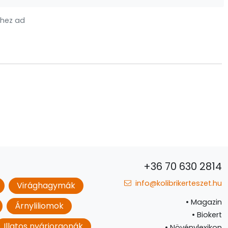
hez ad
+36 70 630 2814
info@kolibrikerteszet.hu
Virághagymák
•
Magazin
Árnyliliomok
•
Biokert
Illatos nyáriorgonák
•
Növénylexikon