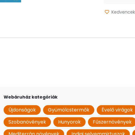
Kedvencek
Webáruház kategóriák
Újdonságok
Gyümölcstermők
Évelő virágok
Szobanövények
Hunyorok
Fűszernövények
Mediterrán növények
Indiai selyemmirtuszok