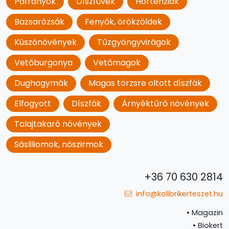
Páfrányok
Díszfüvek
Hortenziák
Bazsarózsák
Fenyők, örökzöldek
Kúszónövények
Tűzgyöngyvirágok
Vetőburgonya
Vetőmagok
Dughagymák
Magas törzsre oltott díszfák
Elfogyott
Díszfák
Árnyéktűrő növények
Talajtakaró növények
Sásliliomok, nőszirmok
+36 70 630 2814
info@kolibrikerteszet.hu
•
Magazin
•
Biokert