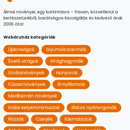
Álmai növényei, egy kattintásra – frissen, közvetlenül a
kertészetünkből, barátságos kiszolgálás és kedvező árak
2006 óta!
Webáruház kategóriák
Újdonságok
Gyümölcstermők
Évelő virágok
Virághagymák
Szobanövények
Hunyorok
Fűszernövények
Árnyliliomok
Mediterrán növények
Indiai selyemmirtuszok
Illatos nyáriorgonák
Rózsák
Cserjék
Klematiszok