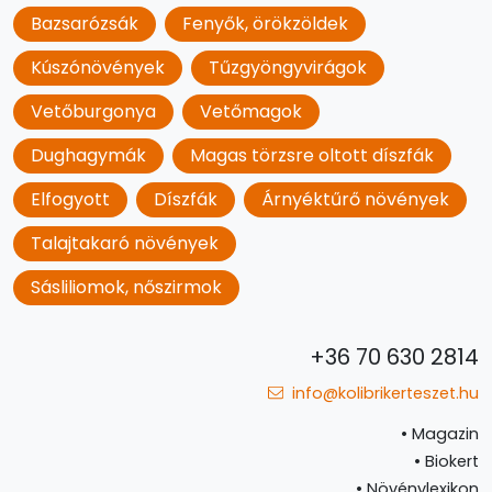
Bazsarózsák
Fenyők, örökzöldek
Kúszónövények
Tűzgyöngyvirágok
Vetőburgonya
Vetőmagok
Dughagymák
Magas törzsre oltott díszfák
Elfogyott
Díszfák
Árnyéktűrő növények
Talajtakaró növények
Sásliliomok, nőszirmok
+36 70 630 2814
info@kolibrikerteszet.hu
•
Magazin
•
Biokert
•
Növénylexikon