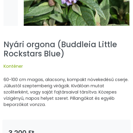
Nyári orgona (Buddleia Little
Rockstars Blue)
Konténer
60-100 cm magas, alacsony, kompakt növekedésű cserje.
Júliustól szeptemberig virágzik. Kiválóan mutat
szoliterként, vagy saját fajtársaival társítva. Közepes
vízigényű, napos helyet szeret. Pillangókat és egyéb
beporzókat vonzza.