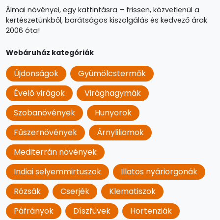
Álmai növényei, egy kattintásra – frissen, közvetlenül a
kertészetünkből, barátságos kiszolgálás és kedvező árak
2006 óta!
Webáruház kategóriák
Újdonságok
Gyümölcstermők
Évelő virágok
Virághagymák
Szobanövények
Hunyorok
Fűszernövények
Árnyliliomok
Mediterrán növények
Indiai selyemmirtuszok
Illatos nyáriorgonák
Rózsák
Cserjék
Klematiszok
Páfrányok
Díszfüvek
Hortenziák