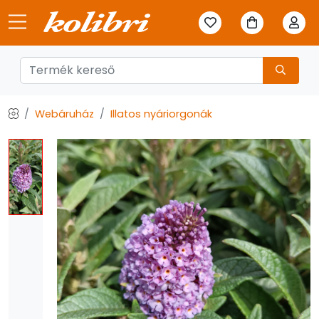
Webáruház
Illatos nyáriorgonák