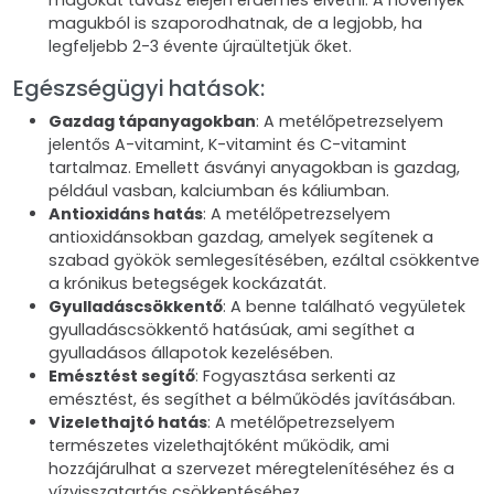
magokat tavasz elején érdemes elvetni. A növények
magukból is szaporodhatnak, de a legjobb, ha
legfeljebb 2-3 évente újraültetjük őket.
Egészségügyi hatások:
Gazdag tápanyagokban
: A metélőpetrezselyem
jelentős A-vitamint, K-vitamint és C-vitamint
tartalmaz. Emellett ásványi anyagokban is gazdag,
például vasban, kalciumban és káliumban.
Antioxidáns hatás
: A metélőpetrezselyem
antioxidánsokban gazdag, amelyek segítenek a
szabad gyökök semlegesítésében, ezáltal csökkentve
a krónikus betegségek kockázatát.
Gyulladáscsökkentő
: A benne található vegyületek
gyulladáscsökkentő hatásúak, ami segíthet a
gyulladásos állapotok kezelésében.
Emésztést segítő
: Fogyasztása serkenti az
emésztést, és segíthet a bélműködés javításában.
Vizelethajtó hatás
: A metélőpetrezselyem
természetes vizelethajtóként működik, ami
hozzájárulhat a szervezet méregtelenítéséhez és a
vízvisszatartás csökkentéséhez.