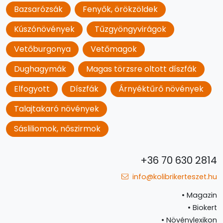
Bazsarózsák
Fenyők, örökzöldek
Kúszónövények
Tűzgyöngyvirágok
Vetőburgonya
Vetőmagok
Dughagymák
Magas törzsre oltott díszfák
Elfogyott
Díszfák
Árnyéktűrő növények
Talajtakaró növények
Sásliliomok, nőszirmok
+36 70 630 2814
info@kolibrikerteszet.hu
•
Magazin
•
Biokert
•
Növénylexikon