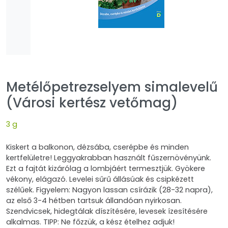
Metélőpetrezselyem simalevelű
(Városi kertész vetőmag)
3 g
Kiskert a balkonon, dézsába, cserépbe és minden
kertfelületre! Leggyakrabban használt fűszernövényünk.
Ezt a fajtát kizárólag a lombjáért termesztjük. Gyökere
vékony, elágazó. Levelei sűrű állásúak és csipkézett
szélűek. Figyelem: Nagyon lassan csírázik (28-32 napra),
az első 3-4 hétben tartsuk állandóan nyirkosan.
Szendvicsek, hidegtálak díszítésére, levesek ízesítésére
alkalmas. TIPP: Ne főzzük, a kész ételhez adjuk!