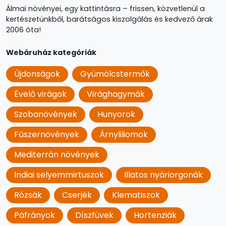
Álmai növényei, egy kattintásra – frissen, közvetlenül a
kertészetünkből, barátságos kiszolgálás és kedvező árak
2006 óta!
Webáruház kategóriák
Újdonságok
Gyümölcstermők
Évelő virágok
Virághagymák
Szobanövények
Hunyorok
Fűszernövények
Árnyliliomok
Mediterrán növények
Indiai selyemmirtuszok
Illatos nyáriorgonák
Rózsák
Cserjék
Klematiszok
Páfrányok
Díszfüvek
Hortenziák