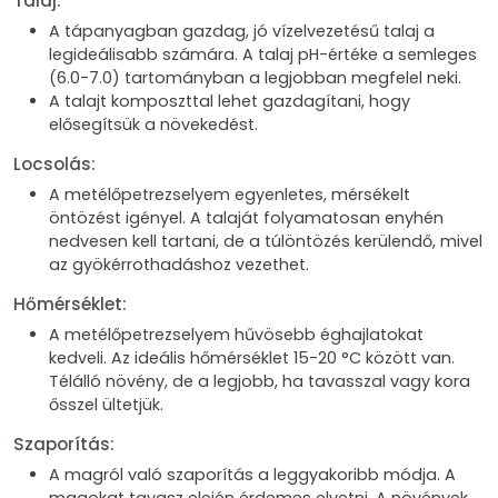
Talaj:
A tápanyagban gazdag, jó vízelvezetésű talaj a
legideálisabb számára. A talaj pH-értéke a semleges
(6.0-7.0) tartományban a legjobban megfelel neki.
A talajt komposzttal lehet gazdagítani, hogy
elősegítsük a növekedést.
Locsolás:
A metélőpetrezselyem egyenletes, mérsékelt
öntözést igényel. A talaját folyamatosan enyhén
nedvesen kell tartani, de a túlöntözés kerülendő, mivel
az gyökérrothadáshoz vezethet.
Hőmérséklet:
A metélőpetrezselyem hűvösebb éghajlatokat
kedveli. Az ideális hőmérséklet 15-20 °C között van.
Télálló növény, de a legjobb, ha tavasszal vagy kora
ősszel ültetjük.
Szaporítás:
A magról való szaporítás a leggyakoribb módja. A