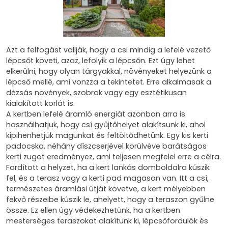
Azt a felfogást vallják, hogy a csi mindig a lefelé vezető
lépcsőt követi, azaz, lefolyik a lépcsőn. Ezt úgy lehet
elkerülni, hogy olyan tárgyakkal, növényeket helyezünk a
lépcső mellé, ami vonzza a tekintetet. Erre alkalmasak a
dézsás növények, szobrok vagy egy esztétikusan
kialakított korlát is.
A kertben lefelé áramló energiát azonban arra is
használhatjuk, hogy csí gyűjtőhelyet alakítsunk ki, ahol
kipihenhetjük magunkat és feltöltődhetünk. Egy kis kerti
padocska, néhány díszcserjével körülvéve barátságos
kerti zugot eredményez, ami teljesen megfelel erre a célra.
Fordított a helyzet, ha a kert lankás domboldalra kúszik
fel, és a terasz vagy a kerti pad magasan van. Itt a csí,
természetes áramlási útját követve, a kert mélyebben
fekvő részeibe kúszik le, ahelyett, hogy a teraszon gyűlne
össze. Ez ellen úgy védekezhetünk, ha a kertben
mesterséges teraszokat alakítunk ki, lépcsőfordulók és