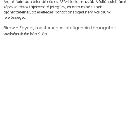
Áraink forintban értendők és az ÁFA-t tartalmazzák. A feltüntetett árak,
képek leírások tájékoztató jellegűek, és nem minősülnek
ajánlattételnek, az esetleges pontatlanságért nem vállalunk
felelősséget.
Birow - Egyedi, mesterséges intelligencia támogatott
webáruház
készítés.