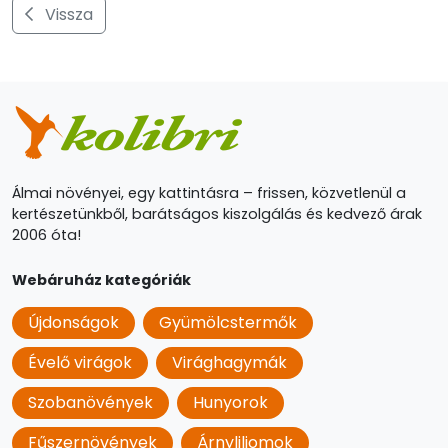
Vissza
Álmai növényei, egy kattintásra – frissen, közvetlenül a
kertészetünkből, barátságos kiszolgálás és kedvező árak
2006 óta!
Webáruház kategóriák
Újdonságok
Gyümölcstermők
Évelő virágok
Virághagymák
Szobanövények
Hunyorok
Fűszernövények
Árnyliliomok