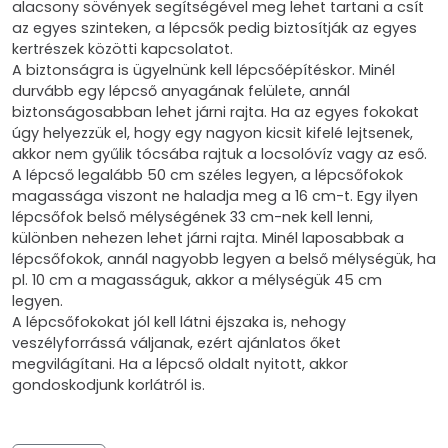
alacsony sövények segítségével meg lehet tartani a csít
az egyes szinteken, a lépcsők pedig biztosítják az egyes
kertrészek közötti kapcsolatot.
A biztonságra is ügyelnünk kell lépcsőépítéskor. Minél
durvább egy lépcső anyagának felülete, annál
biztonságosabban lehet járni rajta. Ha az egyes fokokat
úgy helyezzük el, hogy egy nagyon kicsit kifelé lejtsenek,
akkor nem gyűlik tócsába rajtuk a locsolóvíz vagy az eső.
A lépcső legalább 50 cm széles legyen, a lépcsőfokok
magassága viszont ne haladja meg a 16 cm-t. Egy ilyen
lépcsőfok belső mélységének 33 cm-nek kell lenni,
különben nehezen lehet járni rajta. Minél laposabbak a
lépcsőfokok, annál nagyobb legyen a belső mélységük, ha
pl. 10 cm a magasságuk, akkor a mélységük 45 cm
legyen.
A lépcsőfokokat jól kell látni éjszaka is, nehogy
veszélyforrássá váljanak, ezért ajánlatos őket
megvilágítani. Ha a lépcső oldalt nyitott, akkor
gondoskodjunk korlátról is.