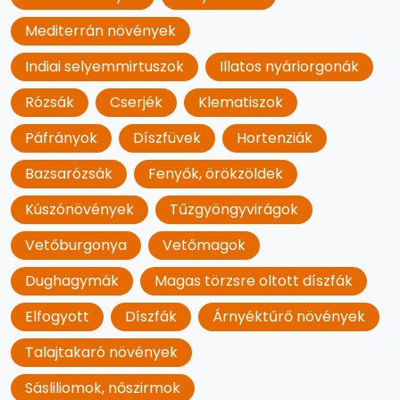
Mediterrán növények
Indiai selyemmirtuszok
Illatos nyáriorgonák
Rózsák
Cserjék
Klematiszok
Páfrányok
Díszfüvek
Hortenziák
Bazsarózsák
Fenyők, örökzöldek
Kúszónövények
Tűzgyöngyvirágok
Vetőburgonya
Vetőmagok
Dughagymák
Magas törzsre oltott díszfák
Elfogyott
Díszfák
Árnyéktűrő növények
Talajtakaró növények
Sásliliomok, nőszirmok