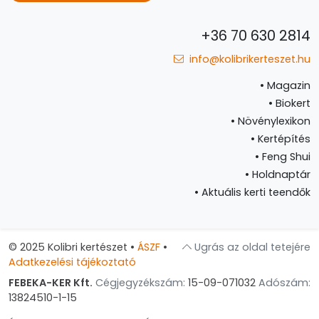
+36 70 630 2814
info@kolibrikerteszet.hu
•
Magazin
•
Biokert
•
Növénylexikon
•
Kertépítés
•
Feng Shui
•
Holdnaptár
•
Aktuális kerti teendők
© 2025 Kolibri kertészet
•
ÁSZF
•
Ugrás az oldal tetejére
Adatkezelési tájékoztató
FEBEKA-KER Kft.
Cégjegyzékszám:
15-09-071032
Adószám:
13824510-1-15