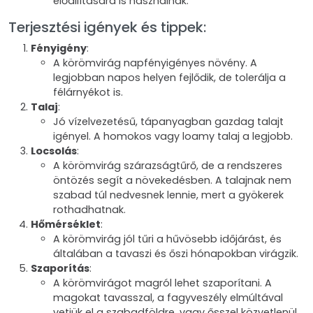
előállítására is használnak.
Terjesztési igények és tippek:
Fényigény
:
A körömvirág napfényigényes növény. A
legjobban napos helyen fejlődik, de tolerálja a
félárnyékot is.
Talaj
:
Jó vízelvezetésű, tápanyagban gazdag talajt
igényel. A homokos vagy loamy talaj a legjobb.
Locsolás
:
A körömvirág szárazságtűrő, de a rendszeres
öntözés segít a növekedésben. A talajnak nem
szabad túl nedvesnek lennie, mert a gyökerek
rothadhatnak.
Hőmérséklet
:
A körömvirág jól tűri a hűvösebb időjárást, és
általában a tavaszi és őszi hónapokban virágzik.
Szaporítás
:
A körömvirágot magról lehet szaporítani. A
magokat tavasszal, a fagyveszély elmúltával
vetjük el a szabadföldre, vagy ősszel közvetlenül