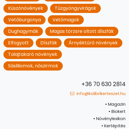
Kúszónövények
Tűzgyöngyvirágok
Vetőburgonya
Vetőmagok
Dughagymák
Magas törzsre oltott díszfák
Elfogyott
Díszfák
Árnyéktűrő növények
Talajtakaró növények
Sásliliomok, nőszirmok
+36 70 630 2814
info@kolibrikerteszet.hu
•
Magazin
•
Biokert
•
Növénylexikon
•
Kertépítés