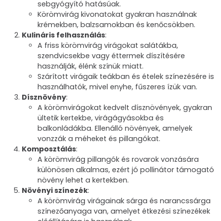
sebgyógyító hatásúak.
Körömvirág kivonatokat gyakran használnak
krémekben, balzsamokban és kenőcsökben.
Kulináris felhasználás
:
A friss körömvirág virágokat salátákba,
szendvicsekbe vagy éttermek díszítésére
használják, élénk színük miatt.
Szárított virágaik teákban és ételek színezésére is
használhatók, mivel enyhe, fűszeres ízük van.
Dísznövény
:
A körömvirágokat kedvelt dísznövények, gyakran
ültetik kertekbe, virágágyásokba és
balkonládákba. Ellenálló növények, amelyek
vonzzák a méheket és pillangókat.
Komposztálás
:
A körömvirág pillangók és rovarok vonzására
különösen alkalmas, ezért jó pollinátor támogató
növény lehet a kertekben.
Növényi színezék
:
A körömvirág virágainak sárga és narancssárga
színezőanyaga van, amelyet étkezési színezékek