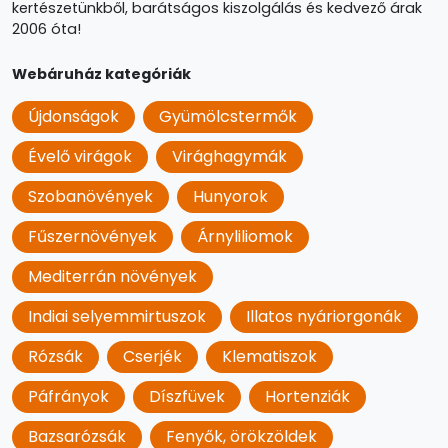
kertészetünkből, barátságos kiszolgálás és kedvező árak
2006 óta!
Webáruház kategóriák
Újdonságok
Gyümölcstermők
Évelő virágok
Virághagymák
Szobanövények
Hunyorok
Fűszernövények
Árnyliliomok
Mediterrán növények
Indiai selyemmirtuszok
Illatos nyáriorgonák
Rózsák
Cserjék
Klematiszok
Páfrányok
Díszfüvek
Hortenziák
Bazsarózsák
Fenyők, örökzöldek