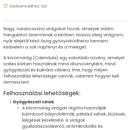
Kedvencekhez ad
Nagy, narancsszínű virágokat hozok, amelyek vidám
hangulatot teremtenek a kertben. Hosszú ideig virágzom,
nyár elejétől késő őszig gyönyörködhetsz bennem.
Kedvelem a sok napfényt és a meleget.
A körömvirág (Calendula) egy sokoldalú növény, amelyet
széles körben használnak mind dísznövényként, mind
gyógyászati és kulináris célokra. Íme, hogy milyen
felhasználási lehetőségei vannak, valamint hogyan kell
termeszteni:
Felhasználási lehetőségek:
Gyógyászati célok
:
A körömvirág virágait régóta használják
különböző bőrproblémák, például sebek, kiütések,
leégések kezelésére. A virágok
gyulladáscsökkentő, antimikrobiális és