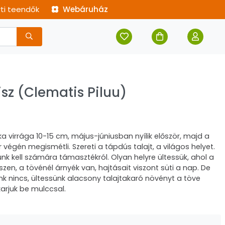
rti teendők
Webáruház
sz (Clematis Piluu)
ka virrága 10-15 cm, május-júniusban nyílik először, majd a
 végén megismétli. Szereti a tápdús talajt, a világos helyet.
 kell számára támasztékról. Olyan helyre ültessük, ahol a
részen, a tövénél árnyék van, hajtásait viszont süti a nap. De
ünk nincs, ültessünk alacsony talajtakaró növényt a töve
karjuk be mulccsal.