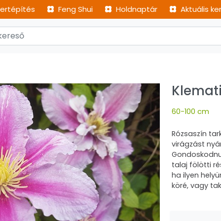
ertépítés
Feng Shui
Holdnaptár
Aktuális ke
Klemati
60-100 cm
Rózsaszín tar
virágzást nyár
Gondoskodnunk
talaj fölötti 
ha ilyen hely
köré, vagy ta