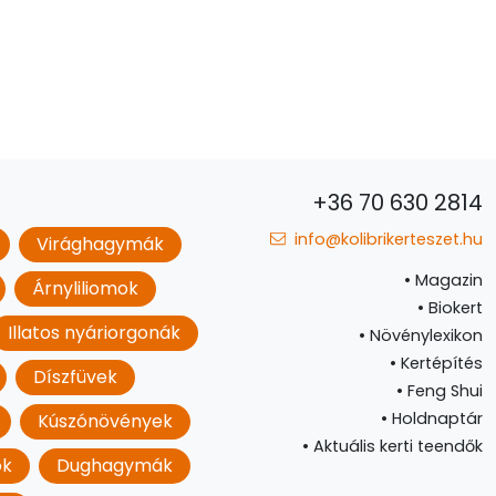
+36 70 630 2814
info@kolibrikerteszet.hu
Virághagymák
•
Magazin
Árnyliliomok
•
Biokert
Illatos nyáriorgonák
•
Növénylexikon
•
Kertépítés
Díszfüvek
•
Feng Shui
•
Holdnaptár
Kúszónövények
•
Aktuális kerti teendők
ok
Dughagymák