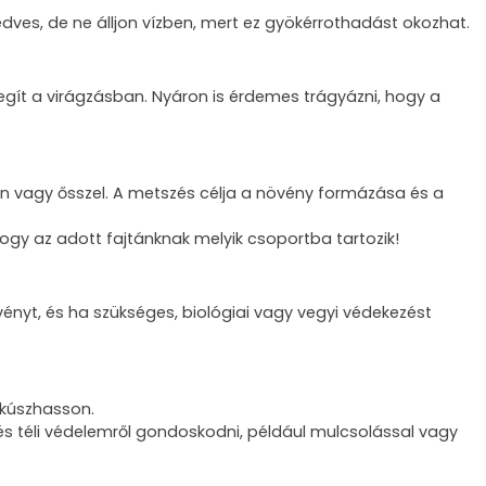
edves, de ne álljon vízben, mert ez gyökérrothadást okozhat.
gít a virágzásban. Nyáron is érdemes trágyázni, hogy a
tán vagy ősszel. A metszés célja a növény formázása és a
hogy az adott fajtánknak melyik csoportba tartozik!
övényt, és ha szükséges, biológiai vagy vegyi védekezést
lkúszhasson.
 és téli védelemről gondoskodni, például mulcsolással vagy