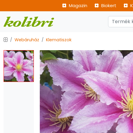
Magazin
Biokert
K
Webáruház
Klematiszok