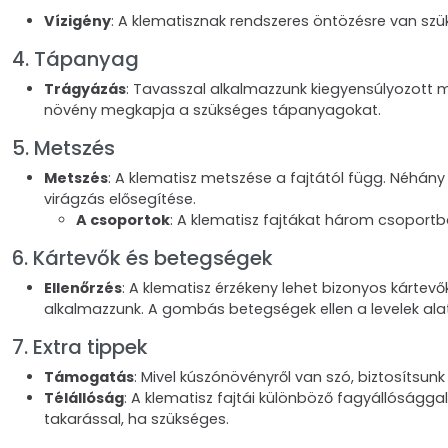
Vízigény
: A klematisznak rendszeres öntözésre van szük
4. Tápanyag
Trágyázás
: Tavasszal alkalmazzunk kiegyensúlyozott 
növény megkapja a szükséges tápanyagokat.
5. Metszés
Metszés
: A klematisz metszése a fajtától függ. Néhány
virágzás elősegítése.
A csoportok
: A klematisz fajtákat három csoportb
6. Kártevők és betegségek
Ellenőrzés
: A klematisz érzékeny lehet bizonyos kártevő
alkalmazzunk. A gombás betegségek ellen a levelek alatt
7. Extra tippek
Támogatás
: Mivel kúszónövényről van szó, biztosíts
Télállóság
: A klematisz fajtái különböző fagyállóságga
takarással, ha szükséges.