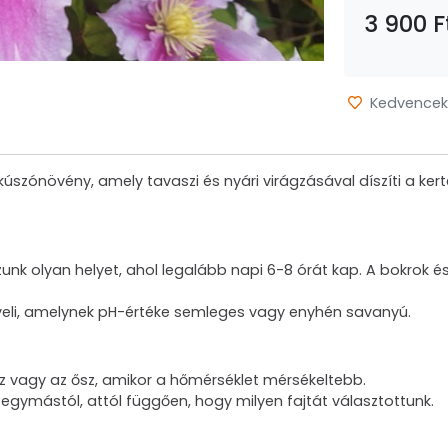
3 900 F
Kedvencek
úszónövény, amely tavaszi és nyári virágzásával díszíti a ker
zunk olyan helyet, ahol legalább napi 6-8 órát kap. A bokrok 
dveli, amelynek pH-értéke semleges vagy enyhén savanyú.
asz vagy az ősz, amikor a hőmérséklet mérsékeltebb.
 egymástól, attól függően, hogy milyen fajtát választottunk.