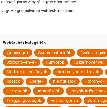
 egészséges és virágzó legyen a kertedben!
en vagy megrendelheted webáruházunkban.
Webáruház kategóriák
Újdonságok
Gyümölcstermők
Évelő virágok
Szobanövények
Hunyorok
Fűszernövények
Mediterrán növények
Indiai selyemmirtuszok
Rózsák
Cserjék
Klematiszok
Páfrányok
Hortenziák
Bazsarózsák
Fenyők, örökzöldek
Tűzgyöngyvirágok
Vetőburgonya
Vetőmag