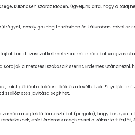
sége, különösen száraz időben. Ügyeljünk arra, hogy a talaj n
műtrágyát, amely gazdag foszforban és káliumban, mivel ez se
 fajtát kora tavasszal kell metszeni, míg másokat virágzás u
a sorolják a metszési szokásaik szerint. Érdemes utánanézni, 
kre, mint például a takácsatkák és a levéltetvek. Figyeljük a n
i szellőztetés javítása segíthet.
unk számára megfelelő támasztékot (pergola), hogy könnyen fe
l rendelkeznek, ezért érdemes megismerni a választott fajtát,