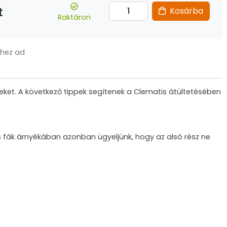
t
Kosárba
Raktáron
hez ad
teket. A következő tippek segítenek a Clematis átültetésében
és fák árnyékában azonban ügyeljünk, hogy az alsó rész ne