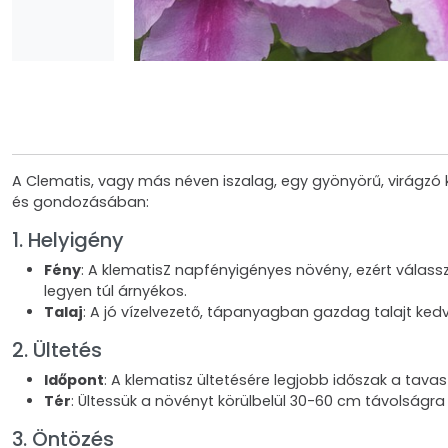
A Clematis, vagy más néven iszalag, egy gyönyörű, virágzó k
és gondozásában:
1. Helyigény
Fény
: A klematisZ napfényigényes növény, ezért válass
legyen túl árnyékos.
Talaj
: A jó vízelvezető, tápanyagban gazdag talajt ke
2. Ültetés
Időpont
: A klematisz ültetésére legjobb időszak a tav
Tér
: Ültessük a növényt körülbelül 30-60 cm távolságra
3. Öntözés