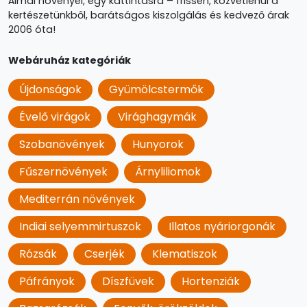
Álmai növényei, egy kattintásra – frissen, közvetlenül a
kertészetünkből, barátságos kiszolgálás és kedvező árak
2006 óta!
Webáruház kategóriák
Újdonságok
Gyümölcstermők
Évelő virágok
Virághagymák
Szobanövények
Hunyorok
Fűszernövények
Árnyliliomok
Mediterrán növények
Indiai selyemmirtuszok
Illatos nyáriorgonák
Rózsák
Cserjék
Klematiszok
Páfrányok
Díszfüvek
Hortenziák