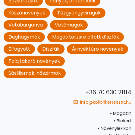
Bazsarózsák
Fenyők, örökzöldek
Kúszónövények
Tűzgyöngyvirágok
Vetőburgonya
Vetőmagok
Dughagymák
Magas törzsre oltott díszfák
Elfogyott
Díszfák
Árnyéktűrő növények
Talajtakaró növények
Sásliliomok, nőszirmok
+36 70 630 2814
info@kolibrikerteszet.hu
•
Magazin
•
Biokert
•
Növénylexikon