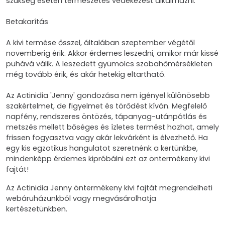
szükség esetén természetes védekezést alkalmazni.
Betakarítás
A kivi termése ősszel, általában szeptember végétől
novemberig érik. Akkor érdemes leszedni, amikor már kissé
puhává válik. A leszedett gyümölcs szobahőmérsékleten
még tovább érik, és akár hetekig eltartható.
Az Actinidia 'Jenny' gondozása nem igényel különösebb
szakértelmet, de figyelmet és törődést kíván. Megfelelő
napfény, rendszeres öntözés, tápanyag-utánpótlás és
metszés mellett bőséges és ízletes termést hozhat, amely
frissen fogyasztva vagy akár lekvárként is élvezhető. Ha
egy kis egzotikus hangulatot szeretnénk a kertünkbe,
mindenképp érdemes kipróbálni ezt az öntermékeny kivi
fajtát!
Az Actinidia Jenny öntermékeny kivi fajtát megrendelheti
webáruházunkból vagy megvásárolhatja
kertészetünkben.