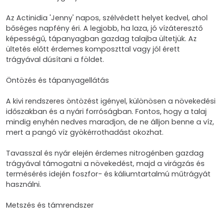
Az Actinidia 'Jenny' napos, szélvédett helyet kedvel, ahol
bőséges napfény éri. A legjobb, ha laza, jó vízáteresztő
képességű, tápanyagban gazdag talajba ültetjük. Az
ültetés előtt érdemes komposzttal vagy jól érett
trágyával dúsítani a földet.
Öntözés és tápanyagellátás
A kivi rendszeres öntözést igényel, különösen a növekedési
időszakban és a nyári forróságban. Fontos, hogy a talaj
mindig enyhén nedves maradjon, de ne álljon benne a víz,
mert a pangó víz gyökérrothadást okozhat.
Tavasszal és nyár elején érdemes nitrogénben gazdag
trágyával támogatni a növekedést, majd a virágzás és
termésérés idején foszfor- és káliumtartalmú műtrágyát
használni.
Metszés és támrendszer