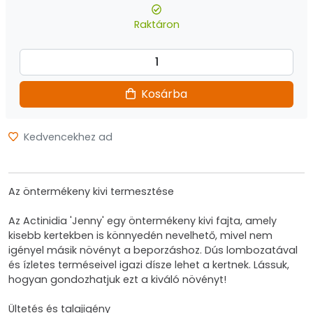
Raktáron
Kosárba
Kedvencekhez ad
Az öntermékeny kivi termesztése
Az Actinidia 'Jenny' egy öntermékeny kivi fajta, amely
kisebb kertekben is könnyedén nevelhető, mivel nem
igényel másik növényt a beporzáshoz. Dús lombozatával
és ízletes terméseivel igazi dísze lehet a kertnek. Lássuk,
hogyan gondozhatjuk ezt a kiváló növényt!
Ültetés és talajigény