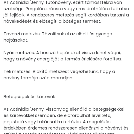
Az Actinidia 'Jenny' futónövény, ezért támasztékra van
szüksége. Pergolára, rácsra vagy erős dróthálóra futtatva
jól fejlődik. A rendszeres metszés segít kordában tartani a
növekedését és elősegíti a bőséges termést.
Tavaszi metszés: Távolítsuk el az elhalt és gyenge
hajtásokat.
Nyári metszés: A hosszú hajtásokat vissza lehet vágni,
hogy a növény energiáját a termés érlelésére fordítsa.
Téli metszés: Alakító metszést végezhetünk, hogy a
növény formája szép maradjon.
Betegségek és kártevők
Az Actinidia 'Jenny' viszonylag ellenálló a betegségekkel
és kártevőkkel szemben, de előfordulhat levéltetű,
pajzstetű vagy takácsatka fertőzés. A megelőzés
érdekében érdemes rendszeresen ellenőrizni a növényt és