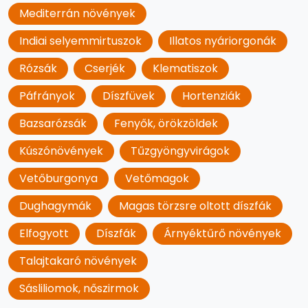
Mediterrán növények
Indiai selyemmirtuszok
Illatos nyáriorgonák
Rózsák
Cserjék
Klematiszok
Páfrányok
Díszfüvek
Hortenziák
Bazsarózsák
Fenyők, örökzöldek
Kúszónövények
Tűzgyöngyvirágok
Vetőburgonya
Vetőmagok
Dughagymák
Magas törzsre oltott díszfák
Elfogyott
Díszfák
Árnyéktűrő növények
Talajtakaró növények
Sásliliomok, nőszirmok