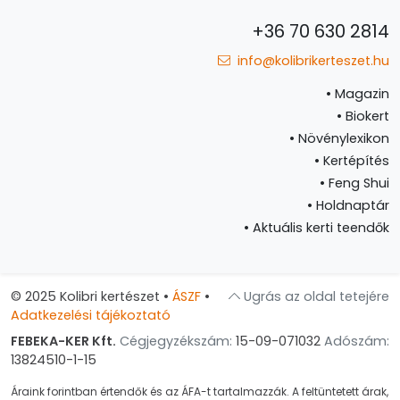
+36 70 630 2814
info@kolibrikerteszet.hu
•
Magazin
•
Biokert
•
Növénylexikon
•
Kertépítés
•
Feng Shui
•
Holdnaptár
•
Aktuális kerti teendők
© 2025 Kolibri kertészet
•
ÁSZF
•
Ugrás az oldal tetejére
Adatkezelési tájékoztató
FEBEKA-KER Kft.
Cégjegyzékszám:
15-09-071032
Adószám:
13824510-1-15
Áraink forintban értendők és az ÁFA-t tartalmazzák. A feltüntetett árak,