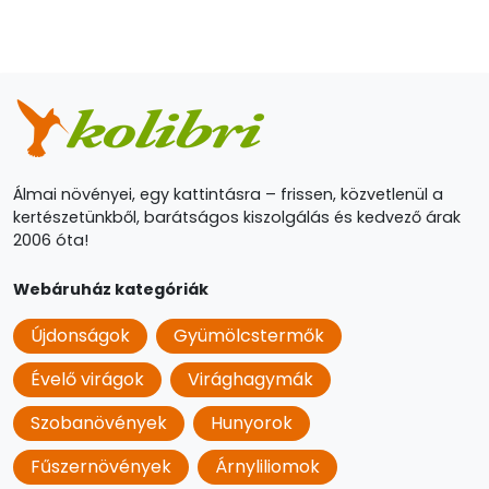
Álmai növényei, egy kattintásra – frissen, közvetlenül a
kertészetünkből, barátságos kiszolgálás és kedvező árak
2006 óta!
Webáruház kategóriák
Újdonságok
Gyümölcstermők
Évelő virágok
Virághagymák
Szobanövények
Hunyorok
Fűszernövények
Árnyliliomok