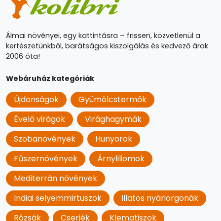
Álmai növényei, egy kattintásra – frissen, közvetlenül a
kertészetünkből, barátságos kiszolgálás és kedvező árak
2006 óta!
Webáruház kategóriák
Újdonságok
Gyümölcstermők
Évelő virágok
Virághagymák
Szobanövények
Hunyorok
Fűszernövények
Árnyliliomok
Mediterrán növények
Indiai selyemmirtuszok
Illatos nyáriorgonák
Rózsák
Cserjék
Klematiszok