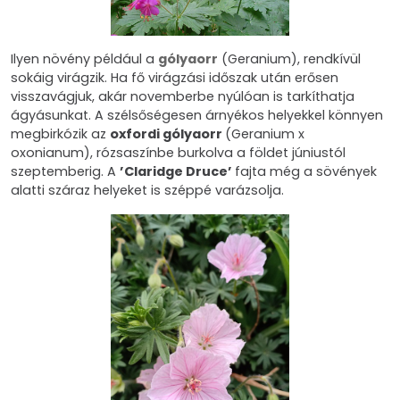
Ilyen növény például a
gólyaorr
(Geranium), rendkívül
sokáig virágzik. Ha fő virágzási időszak után erősen
visszavágjuk, akár novemberbe nyúlóan is tarkíthatja
ágyásunkat. A szélsőségesen árnyékos helyekkel könnyen
megbirkózik az
oxfordi gólyaorr
(Geranium x
oxonianum), rózsaszínbe burkolva a földet júniustól
szeptemberig. A
’Claridge Druce’
fajta még a sövények
alatti száraz helyeket is széppé varázsolja.