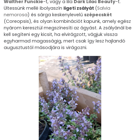
Walther Funckie
-t, vagy a lila
Dark Lilac Beauty
-t.
Ültessünk mellé ibolyaszín
ligeti zsályát
(
Salvia
nemorosa
) és sárga keskenylevelű
szépecskét
(Coreopsis), és olyan kombinációt kapunk, amely egész
nyárom keresztül megszínesíti az ágyást. A zsályánál be
kell segíteni egy kicsit, ha elvirágzott, vágjuk vissza
egyharmad magasságig, mert csak így lesz hajlandó
augusztustól másodjára is virágozni.