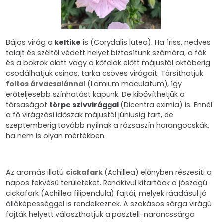
Bájos virág a
keltike
is (Corydalis lutea). Ha friss, nedves
talajt és széltől védett helyet biztosítunk számára, a fák
és a bokrok alatt vagy a kőfalak előtt májustól októberig
csodálhatjuk csinos, tarka csöves virágait. Társíthatjuk
foltos árvacsalánna
l
(Lamium maculatum), így
erőteljesebb színhatást kapunk. De kibővíthetjük a
társaságot
törpe szívvirággal
(Dicentra eximia) is. Ennél
a fő virágzási időszak májustól júniusig tart, de
szeptemberig tovább nyílnak a rózsaszín harangocskák,
ha nem is olyan mértékben.
Az aromás illatú
cickafark
(Achillea) előnyben részesíti a
napos fekvésű területeket. Rendkívül kitartóak a jószagú
cickafark (Achillea filipendula) fajtái, melyek ráadásul jó
állóképességgel is rendelkeznek. A szokásos sárga virágú
fajták helyett választhatjuk a pasztell-narancssárga