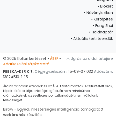
•
Biokert
•
Növénylexikon
•
Kertépítés
•
Feng Shui
•
Holdnaptár
•
Aktuális kerti teendők
© 2025 Kolibri kertészet
•
ÁSZF
•
Ugrás az oldal tetejére
Adatkezelési tájékoztató
FEBEKA-KER Kft.
Cégjegyzékszám:
15-09-071032
Adószám:
13824510-1-15
Áraink forintban értendők és az ÁFA-t tartalmazzák. A feltüntetett árak,
képek leírások tájékoztató jellegűek, és nem minősülnek
ajánlattételnek, az esetleges pontatlanságért nem vállalunk
felelősséget.
Birow - Egyedi, mesterséges intelligencia támogatott
webáruház
készítés.