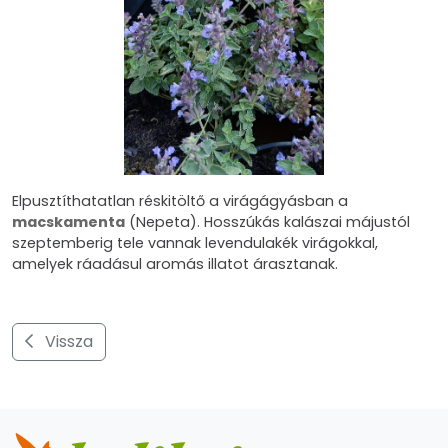
Elpusztíthatatlan réskitöltő a virágágyásban a
macskamenta
(Nepeta). Hosszúkás kalászai májustól
szeptemberig tele vannak levendulakék virágokkal,
amelyek ráadásul aromás illatot árasztanak.
Vissza