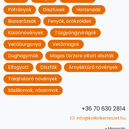
Páfrányok
Díszfüvek
Hortenziák
Bazsarózsák
Fenyők, örökzöldek
Kúszónövények
Tűzgyöngyvirágok
Vetőburgonya
Vetőmagok
Dughagymák
Magas törzsre oltott díszfák
Elfogyott
Díszfák
Árnyéktűrő növények
Talajtakaró növények
Sásliliomok, nőszirmok
+36 70 630 2814
info@kolibrikerteszet.hu
•
Magazin