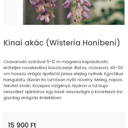
Kínai akác (Wisteria Honibeni)
Csavarodó szárával 5-12 m magasra kapaszkodó,
erőteljes növekedésű kúszócserje. Illatos, rózsaszín, 40-50
cm hosszú virágai áprilistól június elejéig nyílnak. Egzotikus
hangulatú, dúsan és tartósan nyíló növény. Meleg, napos
fekvést kíván. Közepes vízigényű. Nyáron a túl buja
vesszőket ajánlatos egy kissé visszavágni a következő évi
gazdag virágzás érdekében.
15 900 Ft