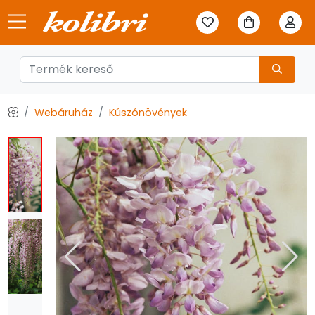
Webáruház
Kúszónövények