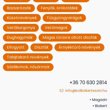
Bazsarózsák
Fenyők, örökzöldek
Kúszónövények
Tűzgyöngyvirágok
Vetőburgonya
Vetőmagok
Dughagymák
Magas törzsre oltott díszfák
Elfogyott
Díszfák
Árnyéktűrő növények
Talajtakaró növények
Sásliliomok, nőszirmok
+36 70 630 2814
info@kolibrikerteszet.hu
•
Magazin
•
Biokert