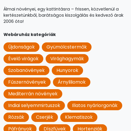
Álmai növényei, egy kattintásra – frissen, közvetlenül a
kertészetünkből, barátságos kiszolgálás és kedvező árak
2006 óta!
Webáruház kategóriák
Újdonságok
Gyümölcstermők
Évelő virágok
Virághagymák
Szobanövények
Hunyorok
Fűszernövények
Árnyliliomok
Mediterrán növények
Indiai selyemmirtuszok
Illatos nyáriorgonák
Rózsák
Cserjék
Klematiszok
Páfrányok
Díszfüvek
Hortenziák