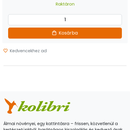
Raktáron
Kosárba
Kedvencekhez ad
Álmai növényei, egy kattintásra – frissen, közvetlenül a
kertészetünkből, barátságos kiszolgálás és kedvező árak