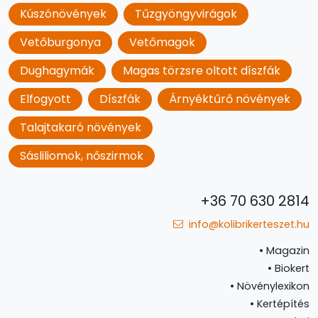
Kúszónövények
Tűzgyöngyvirágok
Vetőburgonya
Vetőmagok
Dughagymák
Magas törzsre oltott díszfák
Elfogyott
Díszfák
Árnyéktűrő növények
Talajtakaró növények
Sásliliomok, nőszirmok
+36 70 630 2814
info@kolibrikerteszet.hu
•
Magazin
•
Biokert
•
Növénylexikon
•
Kertépítés