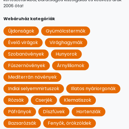
2006 óta!
Webáruház kategóriák
Újdonságok
Gyümölcstermők
Évelő virágok
Virághagymák
Szobanövények
Hunyorok
Fűszernövények
Árnyliliomok
Mediterrán növények
Indiai selyemmirtuszok
Illatos nyáriorgonák
Rózsák
Cserjék
Klematiszok
Páfrányok
Díszfüvek
Hortenziák
Bazsarózsák
Fenyők, örökzöldek