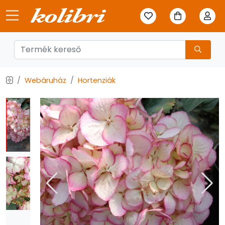
Webáruház
Hortenziák