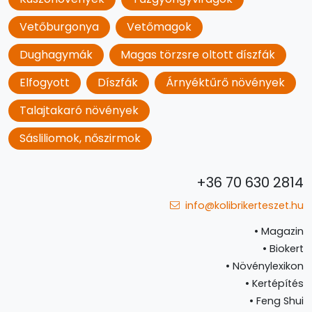
Vetőburgonya
Vetőmagok
Dughagymák
Magas törzsre oltott díszfák
Elfogyott
Díszfák
Árnyéktűrő növények
Talajtakaró növények
Sásliliomok, nőszirmok
+36 70 630 2814
info@kolibrikerteszet.hu
•
Magazin
•
Biokert
•
Növénylexikon
•
Kertépítés
•
Feng Shui