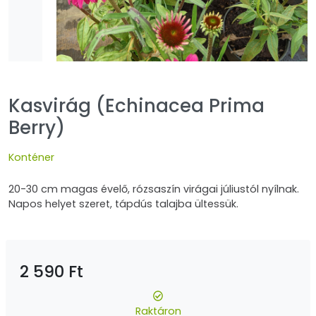
Kasvirág (Echinacea Prima
Berry)
Konténer
20-30 cm magas évelő, rózsaszín virágai júliustól nyílnak.
Napos helyet szeret, tápdús talajba ültessük.
2 590 Ft
Raktáron