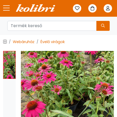
Webáruház
Évelő virágok