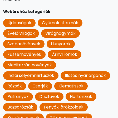
Webáruház kategóriák
Újdonságok
Gyümölcstermők
Évelő virágok
Virághagymák
Szobanövények
Hunyorok
Fűszernövények
Árnyliliomok
Mediterrán növények
Indiai selyemmirtuszok
Illatos nyáriorgonák
Rózsák
Cserjék
Klematiszok
Páfrányok
Díszfüvek
Hortenziák
Bazsarózsák
Fenyők, örökzöldek
Kúszónövények
Tűzgyöngyvirágok