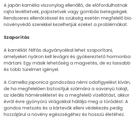
A japán kamélia viszonylag ellenálló, de előfordulhatnak
rajta levéltetvek, pajzstetvek vagy gombás betegségek.
Rendszeres ellenőrzéssel és szükség esetén megfelelő bio
növényvédő szerekkel kezelhetjük ezeket a problémákat.
Szaporítás
A kaméliát félfás dugványokkal lehet szaporítani,
amelyeket nyáron kell levágni és gyökereztető hormonba
mártani. Egy másik lehetőség a magvetés, de ez lassabb
és több türelmet igényel.
A Camellia japonica gondozása némi odafigyelést kíván,
de ha megfelelően biztosítjuk számára a savanyú talajt,
az ideális hőmérsékletet és a megfelelő vízellátást, akkor
évről évre gyönyörű virágokkal hálálja meg a törődést. A
gondos metszés és a kártevők elleni védekezés pedig
hozzájárul a növény egészségéhez és hosszú életéhez.