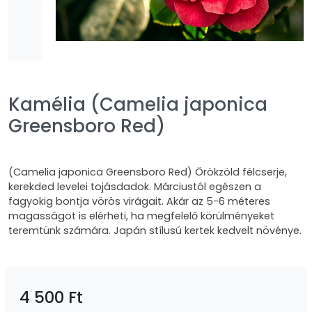
Kamélia (Camelia japonica
Greensboro Red)
(Camelia japonica Greensboro Red) Örökzöld félcserje,
kerekded levelei tojásdadok. Márciustól egészen a
fagyokig bontja vörös virágait. Akár az 5-6 méteres
magasságot is elérheti, ha megfelelő körülményeket
teremtünk számára. Japán stílusú kertek kedvelt növénye.
4 500 Ft