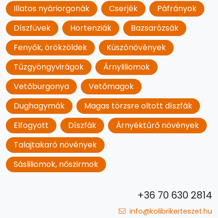
Illatos nyáriorgonák
Cserjék
Páfrányok
Díszfüvek
Hortenziák
Bazsarózsák
Fenyők, örökzöldek
Kúszónövények
Tűzgyöngyvirágok
Árnyliliomok
Vetőburgonya
Vetőmagok
Dughagymák
Magas törzsre oltott díszfák
Elfogyott
Díszfák
Árnyéktűrő növények
Talajtakaró növények
Sásliliomok, nőszirmok
+36 70 630 2814
info@kolibrikerteszet.hu