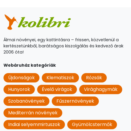
Álmai növényei, egy kattintásra – frissen, közvetlenül a
kertészetünkből, barátságos kiszolgálás és kedvező árak
2006 óta!
Webáruház kategóriák
Újdonságok
Klematiszok
Rózsák
Hunyorok
Évelő virágok
Virághagymák
Szobanövények
Fűszernövények
Mediterrán növények
Indiai selyemmirtuszok
Gyümölcstermők