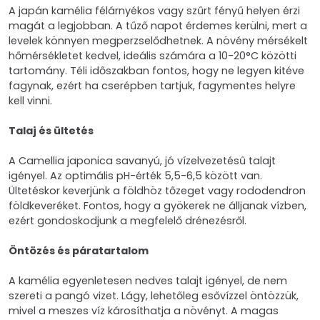
A japán kamélia félárnyékos vagy szűrt fényű helyen érzi
magát a legjobban. A tűző napot érdemes kerülni, mert a
levelek könnyen megperzselődhetnek. A növény mérsékelt
hőmérsékletet kedvel, ideális számára a 10-20°C közötti
tartomány. Téli időszakban fontos, hogy ne legyen kitéve
fagynak, ezért ha cserépben tartjuk, fagymentes helyre
kell vinni.
Talaj és ültetés
A Camellia japonica savanyú, jó vízelvezetésű talajt
igényel. Az optimális pH-érték 5,5-6,5 között van.
Ültetéskor keverjünk a földhöz tőzeget vagy rododendron
földkeveréket. Fontos, hogy a gyökerek ne álljanak vízben,
ezért gondoskodjunk a megfelelő drénezésről.
Öntözés és páratartalom
A kamélia egyenletesen nedves talajt igényel, de nem
szereti a pangó vizet. Lágy, lehetőleg esővízzel öntözzük,
mivel a meszes víz károsíthatja a növényt. A magas