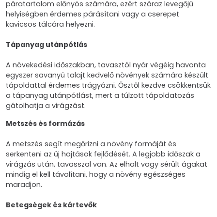
páratartalom előnyös számára, ezért száraz levegőjű
helyiségben érdemes párásítani vagy a cserepet
kavicsos tálcára helyezni.
Tápanyag utánpótlás
A növekedési időszakban, tavasztól nyár végéig havonta
egyszer savanyú talajt kedvelő növények számára készült
tápoldattal érdemes trágyázni. Ősztől kezdve csökkentsük
a tápanyag utánpótlást, mert a túlzott tápoldatozás
gátolhatja a virágzást.
Metszés és formázás
A metszés segít megőrizni a növény formáját és
serkenteni az új hajtások fejlődését. A legjobb időszak a
virágzás után, tavasszal van. Az elhalt vagy sérült ágakat
mindig el kell távolítani, hogy a növény egészséges
maradjon.
Betegségek és kártevők