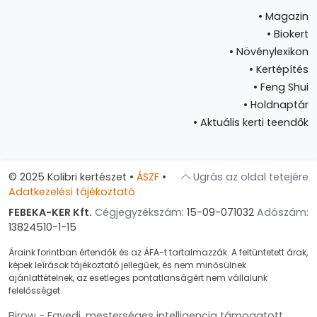
•
Magazin
•
Biokert
•
Növénylexikon
•
Kertépítés
•
Feng Shui
•
Holdnaptár
•
Aktuális kerti teendők
© 2025 Kolibri kertészet
•
ÁSZF
•
Ugrás az oldal tetejére
Adatkezelési tájékoztató
FEBEKA-KER Kft.
Cégjegyzékszám:
15-09-071032
Adószám:
13824510-1-15
Áraink forintban értendők és az ÁFA-t tartalmazzák. A feltüntetett árak,
képek leírások tájékoztató jellegűek, és nem minősülnek
ajánlattételnek, az esetleges pontatlanságért nem vállalunk
felelősséget.
Birow - Egyedi, mesterséges intelligencia támogatott