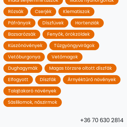
Indiai selyemmirtuszok
Illatos nyáriorgonák
Rózsák
Cserjék
Klematiszok
Páfrányok
Díszfüvek
Hortenziák
Bazsarózsák
Fenyők, örökzöldek
Kúszónövények
Tűzgyöngyvirágok
Vetőburgonya
Vetőmagok
Dughagymák
Magas törzsre oltott díszfák
Elfogyott
Díszfák
Árnyéktűrő növények
Talajtakaró növények
Sásliliomok, nőszirmok
+36 70 630 2814