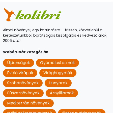
Álmai növényei, egy kattintásra – frissen, közvetlenül a
kertészetünkből, barátságos kiszolgálás és kedvező árak
2006 óta!
Webáruház kategóriák
Újdonságok
Gyümölcstermők
Évelő virágok
Virághagymák
Szobanövények
Hunyorok
Fűszernövények
Árnyliliomok
Mediterrán növények