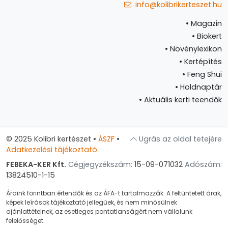
info@kolibrikerteszet.hu
•
Magazin
•
Biokert
•
Növénylexikon
•
Kertépítés
•
Feng Shui
•
Holdnaptár
•
Aktuális kerti teendők
© 2025 Kolibri kertészet
•
ÁSZF
•
Ugrás az oldal tetejére
Adatkezelési tájékoztató
FEBEKA-KER Kft.
Cégjegyzékszám:
15-09-071032
Adószám:
13824510-1-15
Áraink forintban értendők és az ÁFA-t tartalmazzák. A feltüntetett árak,
képek leírások tájékoztató jellegűek, és nem minősülnek
ajánlattételnek, az esetleges pontatlanságért nem vállalunk
felelősséget.