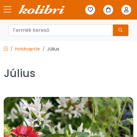
Holdnaptár
Július
Július