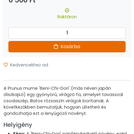
6 500 Ft
Raktáron
Kosárba
Kedvencekhez ad
A Prunus mume 'Beni-Chi-Dori' (más néven japán
díszkajszi) egy gyönyörű, virágzó fa, amelyet tavasszal
csodaszép, illatos rózsaszín virágok borítanak. A
következőkben bemutatjuk, hogyan ültetheti és
gondozhatja ezt a lenyűgöző növényt.
Helyigény
Fény
: A 'Beni-Chi-Dori' napfénykedvelő növény, ezért