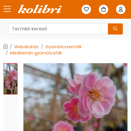
Webáruház
Gyümölcstermők
Mediterrán gyümölcsfák