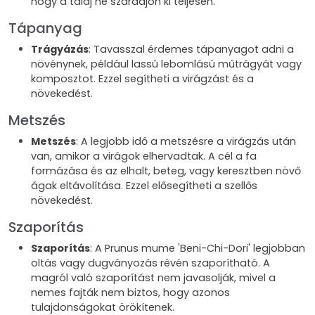
hogy a talaj ne száradjon ki teljesen.
Tápanyag
Trágyázás
: Tavasszal érdemes tápanyagot adni a
növénynek, például lassú lebomlású műtrágyát vagy
komposztot. Ezzel segítheti a virágzást és a
növekedést.
Metszés
Metszés
: A legjobb idő a metszésre a virágzás után
van, amikor a virágok elhervadtak. A cél a fa
formázása és az elhalt, beteg, vagy keresztben növő
ágak eltávolítása. Ezzel elősegítheti a szellős
növekedést.
Szaporítás
Szaporítás
: A Prunus mume 'Beni-Chi-Dori' legjobban
oltás vagy dugványozás révén szaporítható. A
magról való szaporítást nem javasolják, mivel a
nemes fajták nem biztos, hogy azonos
tulajdonságokat örökítenek.