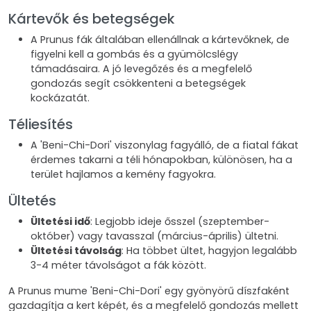
Kártevők és betegségek
A Prunus fák általában ellenállnak a kártevőknek, de
figyelni kell a gombás és a gyümölcslégy
támadásaira. A jó levegőzés és a megfelelő
gondozás segít csökkenteni a betegségek
kockázatát.
Téliesítés
A 'Beni-Chi-Dori' viszonylag fagyálló, de a fiatal fákat
érdemes takarni a téli hónapokban, különösen, ha a
terület hajlamos a kemény fagyokra.
Ültetés
Ültetési idő
: Legjobb ideje ősszel (szeptember-
október) vagy tavasszal (március-április) ültetni.
Ültetési távolság
: Ha többet ültet, hagyjon legalább
3-4 méter távolságot a fák között.
A Prunus mume 'Beni-Chi-Dori' egy gyönyörű díszfaként
gazdagítja a kert képét, és a megfelelő gondozás mellett