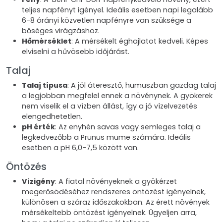
teljes napfényt igényel. Ideális esetben napi legalább
6-8 órányi közvetlen napfényre van szüksége a
bőséges virágzáshoz.
Hőmérséklet
: A mérsékelt éghajlatot kedveli. Képes
elviselni a hűvösebb időjárást.
Talaj
Talaj típusa
: A jól áteresztő, humuszban gazdag talaj
a legjobban megfelel ennek a növénynek. A gyökerek
nem viselik el a vízben állást, így a jó vízelvezetés
elengedhetetlen.
pH érték
: Az enyhén savas vagy semleges talaj a
legkedvezőbb a Prunus mume számára. Ideális
esetben a pH 6,0-7,5 között van.
Öntözés
Vízigény
: A fiatal növényeknek a gyökérzet
megerősödéséhez rendszeres öntözést igényelnek,
különösen a száraz időszakokban. Az érett növények
mérsékeltebb öntözést igényelnek. Ügyeljen arra,