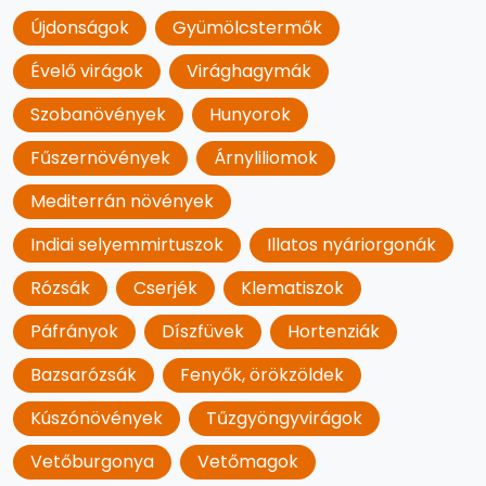
Újdonságok
Gyümölcstermők
Évelő virágok
Virághagymák
Szobanövények
Hunyorok
Fűszernövények
Árnyliliomok
Mediterrán növények
Indiai selyemmirtuszok
Illatos nyáriorgonák
Rózsák
Cserjék
Klematiszok
Páfrányok
Díszfüvek
Hortenziák
Bazsarózsák
Fenyők, örökzöldek
Kúszónövények
Tűzgyöngyvirágok
Vetőburgonya
Vetőmagok