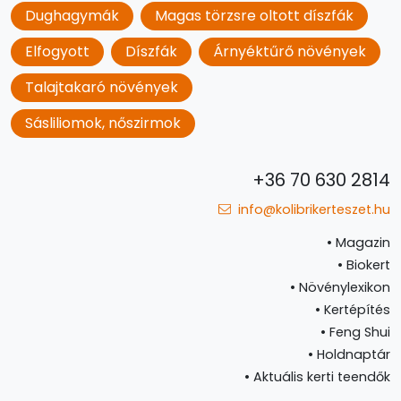
Dughagymák
Magas törzsre oltott díszfák
Elfogyott
Díszfák
Árnyéktűrő növények
Talajtakaró növények
Sásliliomok, nőszirmok
+36 70 630 2814
info@kolibrikerteszet.hu
•
Magazin
•
Biokert
•
Növénylexikon
•
Kertépítés
•
Feng Shui
•
Holdnaptár
•
Aktuális kerti teendők