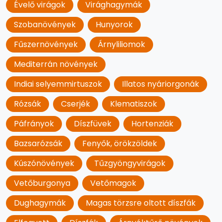
Évelő virágok
Virághagymák
Szobanövények
Hunyorok
Fűszernövények
Árnyliliomok
Mediterrán növények
Indiai selyemmirtuszok
Illatos nyáriorgonák
Rózsák
Cserjék
Klematiszok
Páfrányok
Díszfüvek
Hortenziák
Bazsarózsák
Fenyők, örökzöldek
Kúszónövények
Tűzgyöngyvirágok
Vetőburgonya
Vetőmagok
Dughagymák
Magas törzsre oltott díszfák