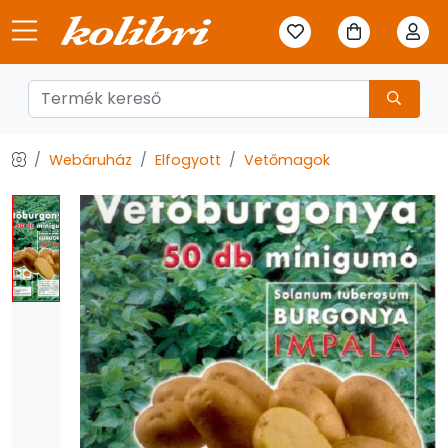
Webáruház
Elfogyott
Vetőmagok