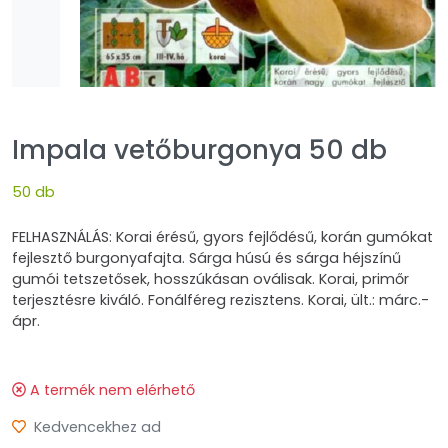
Impala vetőburgonya 50 db
50 db
FELHASZNÁLÁS: Korai érésű, gyors fejlődésű, korán gumókat
fejlesztő burgonyafajta. Sárga húsú és sárga héjszínű
gumói tetszetősek, hosszúkásan oválisak. Korai, primőr
terjesztésre kiváló. Fonálféreg rezisztens. Korai, ült.: márc.-
ápr.
A termék nem elérhető
Kedvencekhez ad