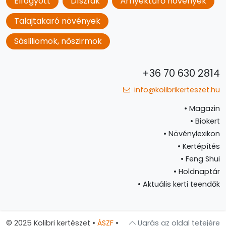
Elfogyott
Díszfák
Árnyéktűrő növények
Talajtakaró növények
Sásliliomok, nőszirmok
+36 70 630 2814
info@kolibrikerteszet.hu
•
Magazin
•
Biokert
•
Növénylexikon
•
Kertépítés
•
Feng Shui
•
Holdnaptár
•
Aktuális kerti teendők
© 2025 Kolibri kertészet
•
ÁSZF
•
Ugrás az oldal tetejére