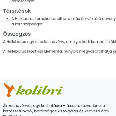
fertőzéseket.
Társítások
A Helleborus remekül társítható más árnyéktűrő növénye
a kert szépségét.
Összegzés
A Helleborus egy csodás növény, amely a kerti kompozíciók
A Helleborus Frostkiss Elemental hunyort megvásárolhatja
Álmai növényei, egy kattintásra – frissen, közvetlenül a
kertészetünkből, barátságos kiszolgálás és kedvező árak