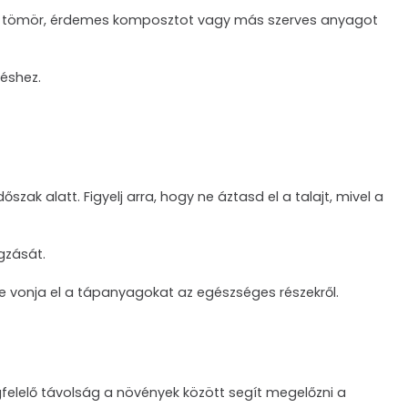
 túl tömör, érdemes komposztot vagy más szerves anyagot
déshez.
zak alatt. Figyelj arra, hogy ne áztasd el a talajt, mivel a
gzását.
ne vonja el a tápanyagokat az egészséges részekről.
gfelelő távolság a növények között segít megelőzni a