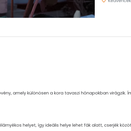
Kedvencek
övény, amely különösen a kora tavaszi hónapokban virágzik. Í
élárnyékos helyet, így ideális helye lehet fák alatt, cserjék kö