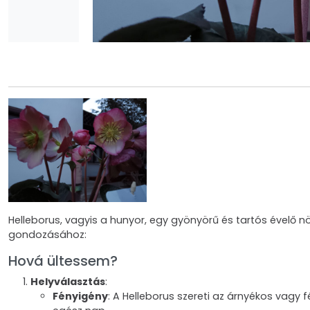
Helleborus, vagyis a hunyor, egy gyönyörű és tartós évelő n
gondozásához:
Hová ültessem?
Helyválasztás
:
Fényigény
: A Helleborus szereti az árnyékos vagy f