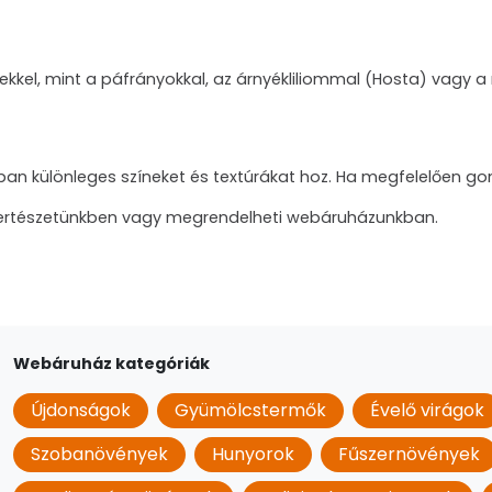
kkel, mint a páfrányokkal, az árnyékliliommal (Hosta) vagy a
ban különleges színeket és textúrákat hoz. Ha megfelelően g
 kertészetünkben vagy megrendelheti webáruházunkban.
Webáruház kategóriák
Újdonságok
Gyümölcstermők
Évelő virágok
Szobanövények
Hunyorok
Fűszernövények