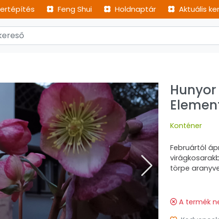
ertépítés
Feng Shui
Holdnaptár
Aktuális ke
Hunyor 
Elemen
Konténer
Februártól ápr
virágkosarakb
törpe aranyve
A termék n