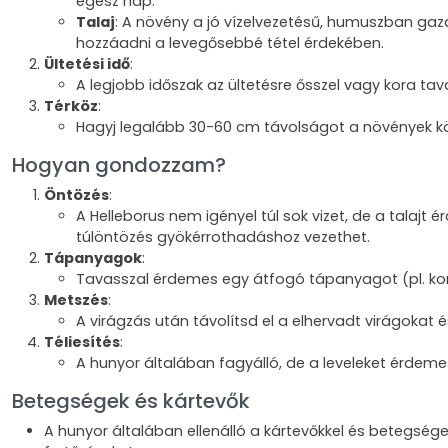
egész nap.
Talaj
: A növény a jó vízelvezetésű, humuszban ga
hozzáadni a levegősebbé tétel érdekében.
Ültetési idő
:
A legjobb időszak az ültetésre ősszel vagy kora ta
Térköz
:
Hagyj legalább 30-60 cm távolságot a növények köz
Hogyan gondozzam?
Öntözés
:
A Helleborus nem igényel túl sok vizet, de a talajt 
túlöntözés gyökérrothadáshoz vezethet.
Tápanyagok
:
Tavasszal érdemes egy átfogó tápanyagot (pl. ko
Metszés
:
A virágzás után távolítsd el a elhervadt virágokat
Téliesítés
:
A hunyor általában fagyálló, de a leveleket érdeme
Betegségek és kártevők
A hunyor általában ellenálló a kártevőkkel és betegsége