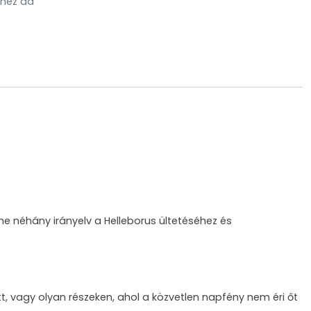
hez ad
me néhány irányelv a Helleborus ültetéséhez és
zött, vagy olyan részeken, ahol a közvetlen napfény nem éri őt