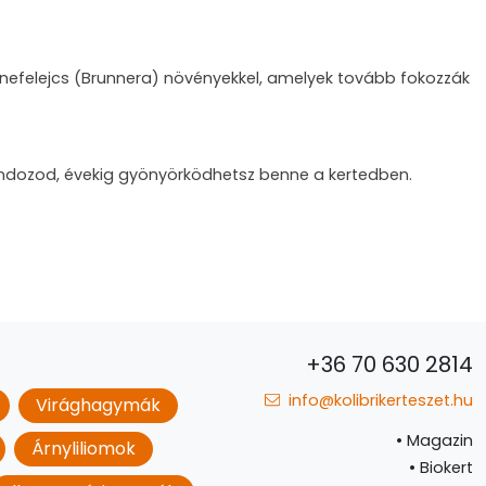
 nefelejcs (Brunnera) növényekkel, amelyek tovább fokozzák
ondozod, évekig gyönyörködhetsz benne a kertedben.
+36 70 630 2814
info@kolibrikerteszet.hu
Virághagymák
•
Magazin
Árnyliliomok
•
Biokert