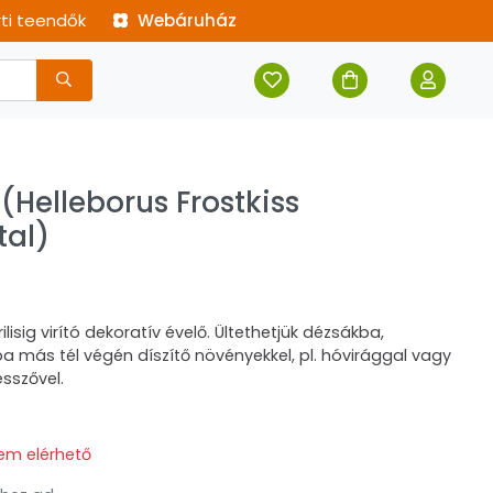
rti teendők
Webáruház
(Helleborus Frostkiss
tal)
ilisig virító dekoratív évelő. Ültethetjük dézsákba,
a más tél végén díszítő növényekkel, pl. hóvirággal vagy
sszővel.
em elérhető