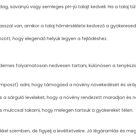
zdag, savanyú vagy semleges pH-jú talajt kedveli. Ha a talaj
vasszal van, amikor a talaj hőmérséklete kedvező a gyökerese
ött, hogy elegendő helyük legyen a fejlődéshez.
érdemes folyamatosan nedvesen tartani, különösen a tenyészidős
mposzt) adni, hogy támogasd a növény növekedését és virá
 és a sárguló leveleket, hogy a növény rendezett maradjon és 
s mulccsal takarni, hogy melegen tartsuk a gyökereket télen.
kkel szemben, de figyelj a levéltetvekre. Jó légáramlás és me