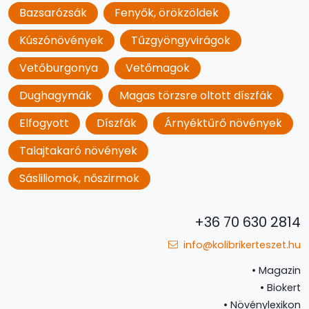
Bazsarózsák
Fenyők, örökzöldek
Kúszónövények
Tűzgyöngyvirágok
Vetőburgonya
Vetőmagok
Dughagymák
Magas törzsre oltott díszfák
Elfogyott
Díszfák
Árnyéktűrő növények
Talajtakaró növények
Sásliliomok, nőszirmok
+36 70 630 2814
info@kolibrikerteszet.hu
•
Magazin
•
Biokert
•
Növénylexikon