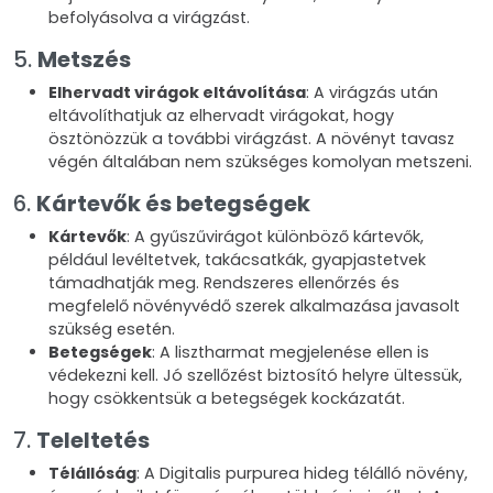
befolyásolva a virágzást.
5.
Metszés
Elhervadt virágok eltávolítása
: A virágzás után
eltávolíthatjuk az elhervadt virágokat, hogy
ösztönözzük a további virágzást. A növényt tavasz
végén általában nem szükséges komolyan metszeni.
6.
Kártevők és betegségek
Kártevők
: A gyűszűvirágot különböző kártevők,
például levéltetvek, takácsatkák, gyapjastetvek
támadhatják meg. Rendszeres ellenőrzés és
megfelelő növényvédő szerek alkalmazása javasolt
szükség esetén.
Betegségek
: A lisztharmat megjelenése ellen is
védekezni kell. Jó szellőzést biztosító helyre ültessük,
hogy csökkentsük a betegségek kockázatát.
7.
Teleltetés
Télállóság
: A Digitalis purpurea hideg télálló növény,