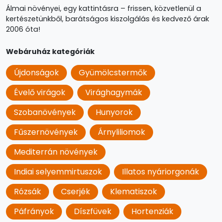
Álmai növényei, egy kattintásra – frissen, közvetlenül a
kertészetünkből, barátságos kiszolgálás és kedvező árak
2006 óta!
Webáruház kategóriák
Újdonságok
Gyümölcstermők
Évelő virágok
Virághagymák
Szobanövények
Hunyorok
Fűszernövények
Árnyliliomok
Mediterrán növények
Indiai selyemmirtuszok
Illatos nyáriorgonák
Rózsák
Cserjék
Klematiszok
Páfrányok
Díszfüvek
Hortenziák