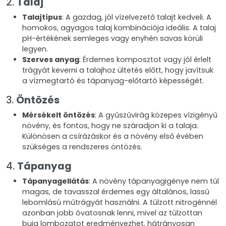
2.
Talaj
Talajtípus
: A gazdag, jól vízelvezető talajt kedveli. A
homokos, agyagos talaj kombinációja ideális. A talaj
pH-értékének semleges vagy enyhén savas körüli
legyen.
Szerves anyag
: Érdemes komposztot vagy jól érlelt
trágyát keverni a talajhoz ültetés előtt, hogy javítsuk
a vízmegtartó és tápanyag-előtartó képességét.
3.
Öntözés
Mérsékelt öntözés
: A gyűszűvirág közepes vízigényű
növény, és fontos, hogy ne száradjon ki a talaja.
Különösen a csírázáskor és a növény első évében
szükséges a rendszeres öntözés.
4.
Tápanyag
Tápanyagellátás
: A növény tápanyagigénye nem túl
magas, de tavasszal érdemes egy általános, lassú
lebomlású műtrágyát használni. A túlzott nitrogénnél
azonban jobb óvatosnak lenni, mivel az túlzottan
buja lombozatot eredményezhet, hátrányosan