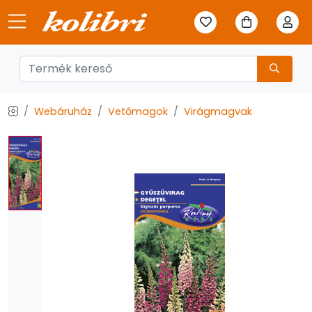
Webáruház
Vetőmagok
Virágmagvak