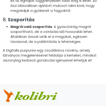
és az éghajlat függvényében több évig is élhet. Az
őszi időszakban ajánlott mulcsot rakni köré, hogy
megvédjük a gyökereit a fagyoktól.
8.
Szaporítás
Magról való szaporítás
: A gyűszűvirág magról
szaporítható, de a csírázási idő hosszabb lehet.
Általában ősszel vetik el a magokat, egészen
tavasszal, de a palántázás is lehetséges.
A Digitalis purpurea egy csodálatos növény, amely
látványos megjelenésével feldobja a kerteket, mindezt
viszonylag kedvező gondozási igényeivel érhetjük el!