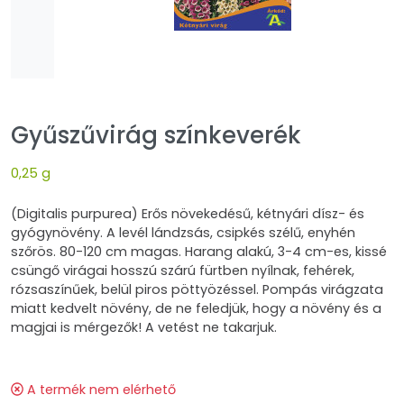
Gyűszűvirág színkeverék
0,25 g
(Digitalis purpurea) Erős növekedésű, kétnyári dísz- és
gyógynövény. A levél lándzsás, csipkés szélű, enyhén
szőrös. 80-120 cm magas. Harang alakú, 3-4 cm-es, kissé
csüngő virágai hosszú szárú fürtben nyílnak, fehérek,
rózsaszínűek, belül piros pöttyözéssel. Pompás virágzata
miatt kedvelt növény, de ne feledjük, hogy a növény és a
magjai is mérgezők! A vetést ne takarjuk.
A termék nem elérhető