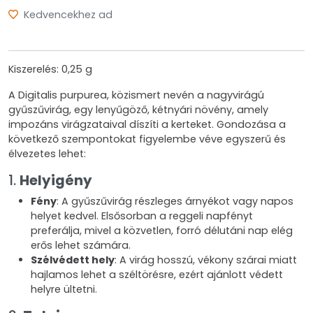
Kedvencekhez ad
Kiszerelés: 0,25 g
A Digitalis purpurea, közismert nevén a nagyvirágú
gyűszűvirág, egy lenyűgöző, kétnyári növény, amely
impozáns virágzataival díszíti a kerteket. Gondozása a
következő szempontokat figyelembe véve egyszerű és
élvezetes lehet:
1.
Helyigény
Fény
: A gyűszűvirág részleges árnyékot vagy napos
helyet kedvel. Elsősorban a reggeli napfényt
preferálja, mivel a közvetlen, forró délutáni nap elég
erős lehet számára.
Szélvédett hely
: A virág hosszú, vékony szárai miatt
hajlamos lehet a széltörésre, ezért ajánlott védett
helyre ültetni.