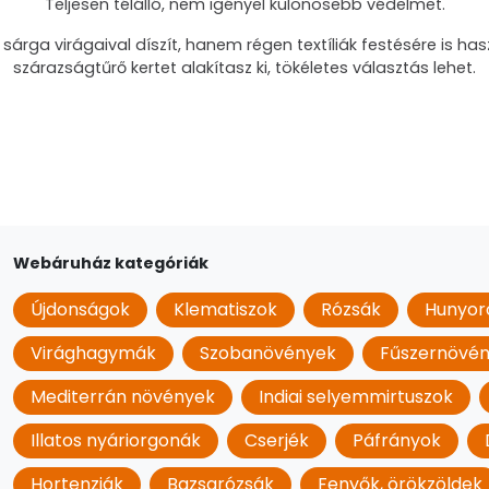
Teljesen télálló, nem igényel különösebb védelmet.
rga virágaival díszít, hanem régen textíliák festésére is has
szárazságtűrő kertet alakítasz ki, tökéletes választás lehet.
Webáruház kategóriák
Újdonságok
Klematiszok
Rózsák
Hunyor
Virághagymák
Szobanövények
Fűszernövé
Mediterrán növények
Indiai selyemmirtuszok
Illatos nyáriorgonák
Cserjék
Páfrányok
Hortenziák
Bazsarózsák
Fenyők, örökzöldek