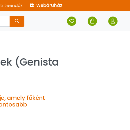
rti teendők
Webáruház
nek (Genista
je, amely főként
fontosabb