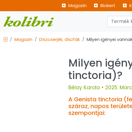
Magazin
Biokert
K
Magazin
Díszcserjék, díszfák
Milyen igényei vannak
Milyen igén
tinctoria)?
Bélay Karola
•
2025. Marc
A Genista tinctoria (
száraz, napos terüle
szempontjai: