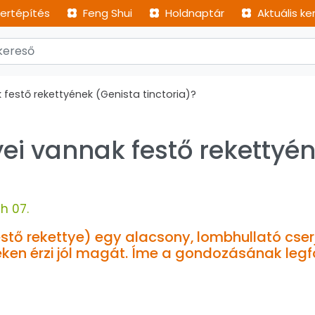
ertépítés
Feng Shui
Holdnaptár
Aktuális ke
 festő rekettyének (Genista tinctoria)?
yei vannak festő rekettyé
h 07.
festő rekettye) egy alacsony, lombhullató cser
teken érzi jól magát. Íme a gondozásának leg