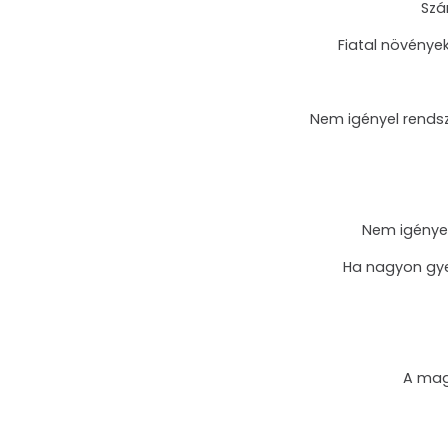
Szá
Fiatal növénye
Nem igényel rendsz
Nem igényel
Ha nagyon gye
A mago