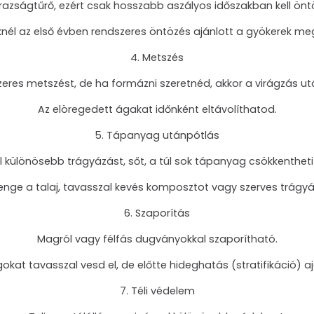
razságtűrő, ezért csak hosszabb aszályos időszakban kell öntö
knél az első évben rendszeres öntözés ajánlott a gyökerek m
4. Metszés
eres metszést, de ha formázni szeretnéd, akkor a virágzás u
Az elöregedett ágakat időnként eltávolíthatod.
5. Tápanyag utánpótlás
 különösebb trágyázást, sőt, a túl sok tápanyag csökkentheti 
nge a talaj, tavasszal kevés komposztot vagy szerves trágyát
6. Szaporítás
Magról vagy félfás dugványokkal szaporítható.
kat tavasszal vesd el, de előtte hideghatás (stratifikáció) aj
7. Téli védelem