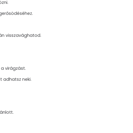
zni.
egerősödéséhez.
tán visszavághatod.
a virágzást.
 adhatsz neki.
ánlott.