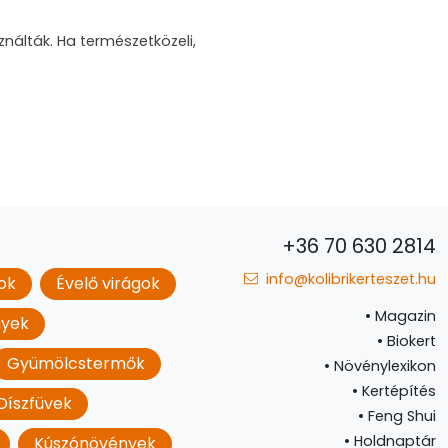
ználták. Ha természetközeli,
+36 70 630 2814
info@kolibrikerteszet.hu
ok
Évelő virágok
•
Magazin
nyek
•
Biokert
Gyümölcstermők
•
Növénylexikon
•
Kertépítés
Díszfüvek
•
Feng Shui
•
Holdnaptár
Kúszónövények