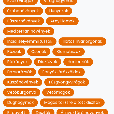
Évelő virágok
Virághagymák
Szobanövények
Hunyorok
Fűszernövények
Árnyliliomok
Mediterrán növények
Indiai selyemmirtuszok
Illatos nyáriorgonák
Rózsák
Cserjék
Klematiszok
Páfrányok
Díszfüvek
Hortenziák
Bazsarózsák
Fenyők, örökzöldek
Kúszónövények
Tűzgyöngyvirágok
Vetőburgonya
Vetőmagok
Dughagymák
Magas törzsre oltott díszfák
Elfogyott
Díszfák
Árnyéktűrő növények