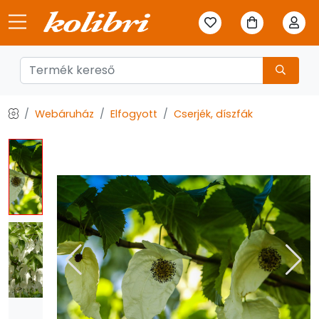
Webáruház
Elfogyott
Cserjék, díszfák