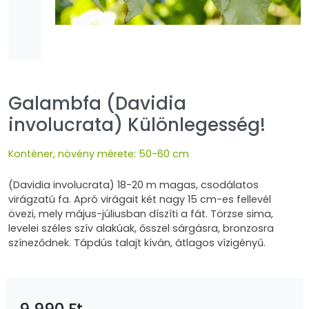
Galambfa (Davidia
involucrata) Különlegesség!
Konténer, növény mérete: 50-60 cm
(Davidia involucrata) 18-20 m magas, csodálatos
virágzatú fa. Apró virágait két nagy 15 cm-es fellevél
övezi, mely május-júliusban díszíti a fát. Törzse sima,
levelei széles szív alakúak, ősszel sárgásra, bronzosra
színeződnek. Tápdús talajt kíván, átlagos vízigényű.