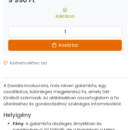
9 990 Ft
Raktáron
Kosárba
Kedvencekhez ad
A Davidia involucrata, más néven galambfa, egy
csodálatos, különleges megjelenésű fa, amely Dél-
Kínából származik. Az alábbiakban összefoglalom a fa
ültetéséhez és gondozásához szükséges információkat.
Helyigény
Fény
: A galambfa részleges árnyékban és
napfényben is jól fejlődik, de a legjobban a teljes