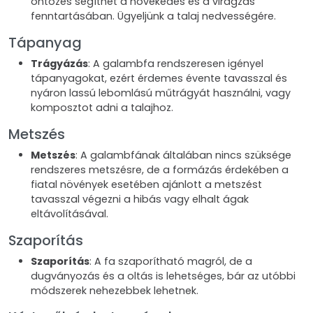
öntözés segíthet a növekedés és a virágzás
fenntartásában. Ügyeljünk a talaj nedvességére.
Tápanyag
Trágyázás
: A galambfa rendszeresen igényel
tápanyagokat, ezért érdemes évente tavasszal és
nyáron lassú lebomlású műtrágyát használni, vagy
komposztot adni a talajhoz.
Metszés
Metszés
: A galambfának általában nincs szüksége
rendszeres metszésre, de a formázás érdekében a
fiatal növények esetében ajánlott a metszést
tavasszal végezni a hibás vagy elhalt ágak
eltávolításával.
Szaporítás
Szaporítás
: A fa szaporítható magról, de a
dugványozás és a oltás is lehetséges, bár az utóbbi
módszerek nehezebbek lehetnek.