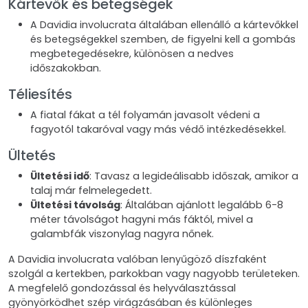
Kártevők és betegségek
A Davidia involucrata általában ellenálló a kártevőkkel
és betegségekkel szemben, de figyelni kell a gombás
megbetegedésekre, különösen a nedves
időszakokban.
Téliesítés
A fiatal fákat a tél folyamán javasolt védeni a
fagyotól takaróval vagy más védő intézkedésekkel.
Ültetés
Ültetési idő
: Tavasz a legideálisabb időszak, amikor a
talaj már felmelegedett.
Ültetési távolság
: Általában ajánlott legalább 6-8
méter távolságot hagyni más fáktól, mivel a
galambfák viszonylag nagyra nőnek.
A Davidia involucrata valóban lenyűgöző díszfaként
szolgál a kertekben, parkokban vagy nagyobb területeken.
A megfelelő gondozással és helyválasztással
gyönyörködhet szép virágzásában és különleges