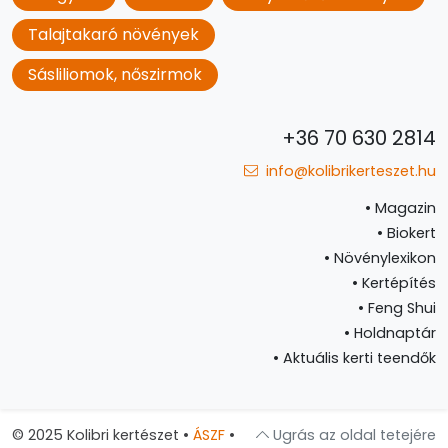
Talajtakaró növények
Sásliliomok, nőszirmok
+36 70 630 2814
info@kolibrikerteszet.hu
•
Magazin
•
Biokert
•
Növénylexikon
•
Kertépítés
•
Feng Shui
•
Holdnaptár
•
Aktuális kerti teendők
© 2025 Kolibri kertészet
•
ÁSZF
•
Ugrás az oldal tetejére