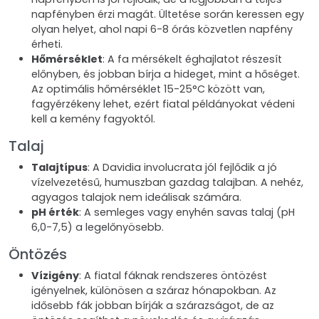
napfényben érzi magát. Ültetése során keressen egy
olyan helyet, ahol napi 6-8 órás közvetlen napfény
érheti.
Hőmérséklet
: A fa mérsékelt éghajlatot részesít
előnyben, és jobban bírja a hideget, mint a hőséget.
Az optimális hőmérséklet 15-25°C között van,
fagyérzékeny lehet, ezért fiatal példányokat védeni
kell a kemény fagyoktól.
Talaj
Talajtípus
: A Davidia involucrata jól fejlődik a jó
vízelvezetésű, humuszban gazdag talajban. A nehéz,
agyagos talajok nem ideálisak számára.
pH érték
: A semleges vagy enyhén savas talaj (pH
6,0-7,5) a legelőnyösebb.
Öntözés
Vízigény
: A fiatal fáknak rendszeres öntözést
igényelnek, különösen a száraz hónapokban. Az
idősebb fák jobban bírják a szárazságot, de az