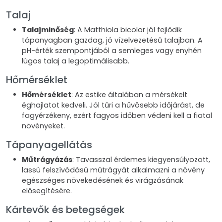
Talaj
Talajminőség
: A Matthiola bicolor jól fejlődik
tápanyagban gazdag, jó vízelvezetésű talajban. A
pH-érték szempontjából a semleges vagy enyhén
lúgos talaj a legoptimálisabb.
Hőmérséklet
Hőmérséklet
: Az estike általában a mérsékelt
éghajlatot kedveli. Jól tűri a hűvösebb időjárást, de
fagyérzékeny, ezért fagyos időben védeni kell a fiatal
növényeket.
Tápanyagellátás
Műtrágyázás
: Tavasszal érdemes kiegyensúlyozott,
lassú felszívódású műtrágyát alkalmazni a növény
egészséges növekedésének és virágzásának
elősegítésére.
Kártevők és betegségek