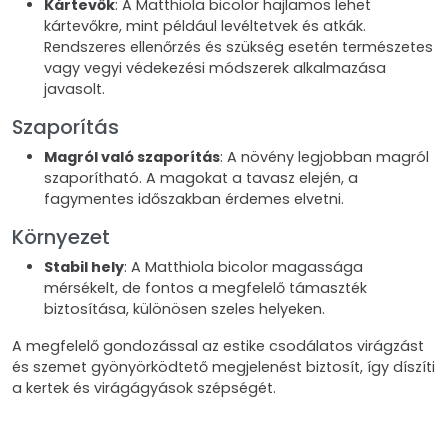
Kártevők
: A Matthiola bicolor hajlamos lehet
kártevőkre, mint például levéltetvek és atkák.
Rendszeres ellenőrzés és szükség esetén természetes
vagy vegyi védekezési módszerek alkalmazása
javasolt.
Szaporítás
Magról való szaporítás
: A növény legjobban magról
szaporítható. A magokat a tavasz elején, a
fagymentes időszakban érdemes elvetni.
Környezet
Stabil hely
: A Matthiola bicolor magassága
mérsékelt, de fontos a megfelelő támaszték
biztosítása, különösen szeles helyeken.
A megfelelő gondozással az estike csodálatos virágzást
és szemet gyönyörködtető megjelenést biztosít, így díszíti
a kertek és virágágyások szépségét.