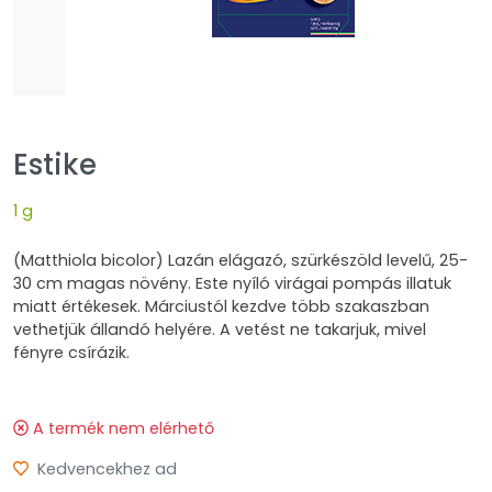
Estike
1 g
(Matthiola bicolor) Lazán elágazó, szürkészöld levelű, 25-
30 cm magas növény. Este nyíló virágai pompás illatuk
miatt értékesek. Márciustól kezdve több szakaszban
vethetjük állandó helyére. A vetést ne takarjuk, mivel
fényre csírázik.
A termék nem elérhető
Kedvencekhez ad