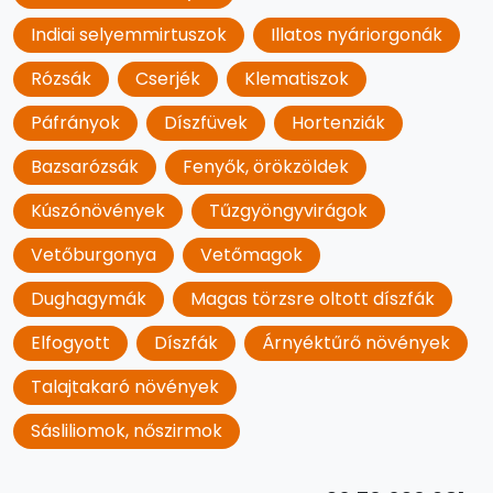
Indiai selyemmirtuszok
Illatos nyáriorgonák
Rózsák
Cserjék
Klematiszok
Páfrányok
Díszfüvek
Hortenziák
Bazsarózsák
Fenyők, örökzöldek
Kúszónövények
Tűzgyöngyvirágok
Vetőburgonya
Vetőmagok
Dughagymák
Magas törzsre oltott díszfák
Elfogyott
Díszfák
Árnyéktűrő növények
Talajtakaró növények
Sásliliomok, nőszirmok