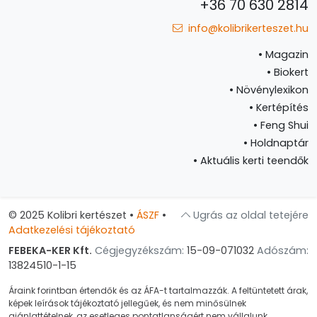
+36 70 630 2814
info@kolibrikerteszet.hu
•
Magazin
•
Biokert
•
Növénylexikon
•
Kertépítés
•
Feng Shui
•
Holdnaptár
•
Aktuális kerti teendők
© 2025 Kolibri kertészet
•
ÁSZF
•
Ugrás az oldal tetejére
Adatkezelési tájékoztató
FEBEKA-KER Kft.
Cégjegyzékszám:
15-09-071032
Adószám:
13824510-1-15
Áraink forintban értendők és az ÁFA-t tartalmazzák. A feltüntetett árak,
képek leírások tájékoztató jellegűek, és nem minősülnek
ajánlattételnek, az esetleges pontatlanságért nem vállalunk