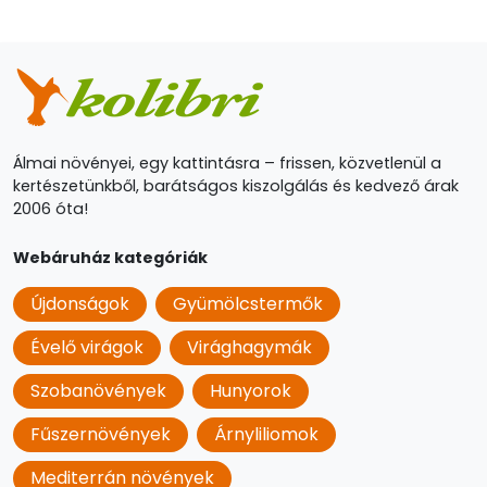
Álmai növényei, egy kattintásra – frissen, közvetlenül a
kertészetünkből, barátságos kiszolgálás és kedvező árak
2006 óta!
Webáruház kategóriák
Újdonságok
Gyümölcstermők
Évelő virágok
Virághagymák
Szobanövények
Hunyorok
Fűszernövények
Árnyliliomok
Mediterrán növények