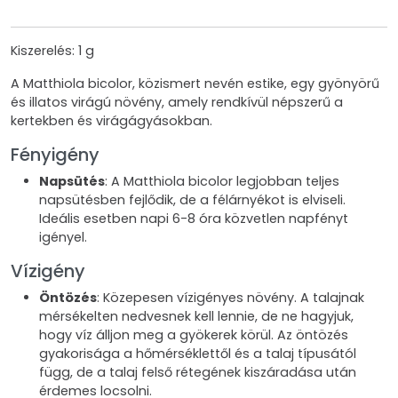
Kiszerelés: 1 g
A Matthiola bicolor, közismert nevén estike, egy gyönyörű
és illatos virágú növény, amely rendkívül népszerű a
kertekben és virágágyásokban.
Fényigény
Napsütés
: A Matthiola bicolor legjobban teljes
napsütésben fejlődik, de a félárnyékot is elviseli.
Ideális esetben napi 6-8 óra közvetlen napfényt
igényel.
Vízigény
Öntözés
: Közepesen vízigényes növény. A talajnak
mérsékelten nedvesnek kell lennie, de ne hagyjuk,
hogy víz álljon meg a gyökerek körül. Az öntözés
gyakorisága a hőmérséklettől és a talaj típusától
függ, de a talaj felső rétegének kiszáradása után
érdemes locsolni.