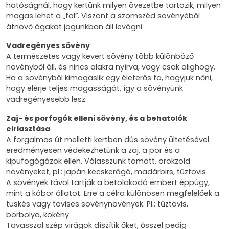
hatóságnál, hogy kertünk milyen övezetbe tartozik, milyen
magas lehet a „fal”. Viszont a szomszéd sövényéből
átnövő ágakat jogunkban áll levágni.
Vadregényes sövény
A természetes vagy kevert sövény több különböző
növényből áll, és nincs alakra nyírva, vagy csak alighogy.
Ha a sövényből kimagaslik egy életerős fa, hagyjuk nőni,
hogy elérje teljes magasságát, így a sövényünk
vadregényesebb lesz.
Zaj- és porfogók elleni sövény, és a behatolók
elriasztása
A forgalmas út melletti kertben dús sövény ültetésével
eredményesen védekezhetünk a zaj, a por és a
kipufogógázok ellen. Válasszunk tömött, örökzöld
növényeket, pl.: japán kecskerágó, madárbirs, tűztövis.
A sövények távol tartják a betolakodó embert éppúgy,
mint a kóbor állatot. Erre a célra különösen megfelelőek a
tüskés vagy tövises sövénynövények. Pl.: tűztövis,
borbolya, kökény.
Tavasszal szép virágok díszítik őket, ősszel pedig