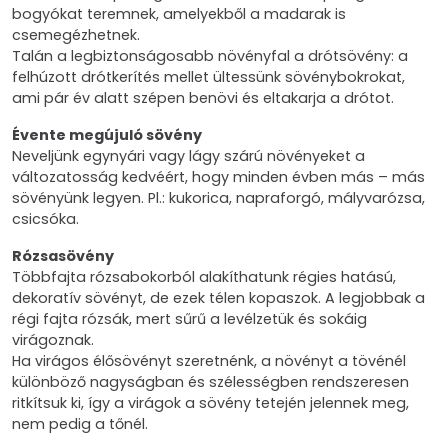
bogyókat teremnek, amelyekből a madarak is
csemegézhetnek.
Talán a legbiztonságosabb növényfal a drótsövény: a
felhúzott drótkerítés mellet ültessünk sövénybokrokat,
ami pár év alatt szépen benövi és eltakarja a drótot.
Évente megújuló sövény
Neveljünk egynyári vagy lágy szárú növényeket a
változatosság kedvéért, hogy minden évben más – más
sövényünk legyen. Pl.: kukorica, napraforgó, mályvarózsa,
csicsóka.
Rózsasövény
Többfajta rózsabokorból alakíthatunk régies hatású,
dekoratív sövényt, de ezek télen kopaszok. A legjobbak a
régi fajta rózsák, mert sűrű a levélzetük és sokáig
virágoznak.
Ha virágos élősövényt szeretnénk, a növényt a tövénél
különböző nagyságban és szélességben rendszeresen
ritkítsuk ki, így a virágok a sövény tetején jelennek meg,
nem pedig a tőnél.