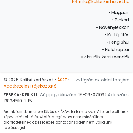
info@kolibrikerteszet.hu
•
Magazin
•
Biokert
•
Növénylexikon
•
Kertépítés
•
Feng Shui
•
Holdnaptár
•
Aktuális kerti teendők
© 2025 Kolibri kertészet
•
ÁSZF
•
Ugrás az oldal tetejére
Adatkezelési tájékoztató
FEBEKA-KER Kft.
Cégjegyzékszám:
15-09-071032
Adószám:
13824510-1-15
Áraink forintban értendők és az ÁFA-t tartalmazzák. A feltüntetett árak,
képek leírások tájékoztató jellegűek, és nem minősülnek
ajánlattételnek, az esetleges pontatlanságért nem vállalunk
felelősséget.