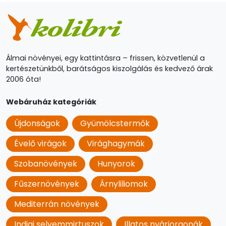
Álmai növényei, egy kattintásra – frissen, közvetlenül a
kertészetünkből, barátságos kiszolgálás és kedvező árak
2006 óta!
Webáruház kategóriák
Újdonságok
Gyümölcstermők
Évelő virágok
Virághagymák
Szobanövények
Hunyorok
Fűszernövények
Árnyliliomok
Mediterrán növények
Indiai selyemmirtuszok
Illatos nyáriorgonák