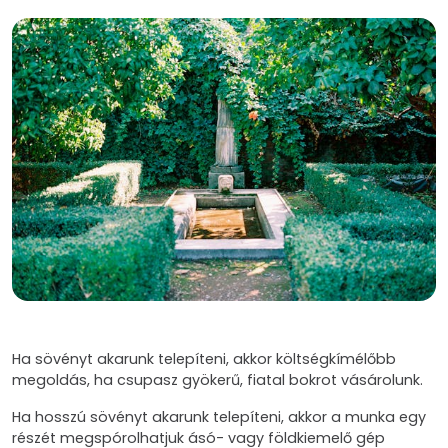
Ha sövényt akarunk telepíteni, akkor költségkímélőbb
megoldás, ha csupasz gyökerű, fiatal bokrot vásárolunk.
Ha hosszú sövényt akarunk telepíteni, akkor a munka egy
részét megspórolhatjuk ásó- vagy földkiemelő gép