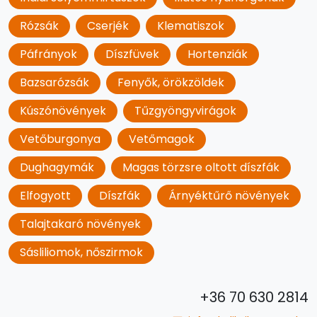
Rózsák
Cserjék
Klematiszok
Páfrányok
Díszfüvek
Hortenziák
Bazsarózsák
Fenyők, örökzöldek
Kúszónövények
Tűzgyöngyvirágok
Vetőburgonya
Vetőmagok
Dughagymák
Magas törzsre oltott díszfák
Elfogyott
Díszfák
Árnyéktűrő növények
Talajtakaró növények
Sásliliomok, nőszirmok
+36 70 630 2814