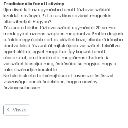
Tradicionális fonott sövény
Újra divat lett az egymásba fonott fűzfavesszőkből
kizöldült sövények. Ezt a rusztikus sövényt magunk is
elkészíthetjük. Hogyan?
Tűzzünk a földbe fűzfavesszőket egymástól 20 cm-re,
mindegyiket azonos szögben megdöntve. Ezután dugjunk
a földbe egy újabb sort az előzőek közé, ellenkező irányba
döntve. Majd fűzzünk át rajtuk újabb vesszőket, felváltva,
egyet előttük, egyet mögöttük. Így kapunk fonott
rácsozatot, amit karókkal is megtámaszthatunk. A
vesszőket locsoljuk meg, és később se hagyjuk, hogy a
talaj kiszáradjon körülötte.
Ne felejtsük el a fattyúhajtásokat tavasszal és ősszel
visszavágni annak érdekében, hogy a növény
érvényesülhessen.
Vissza