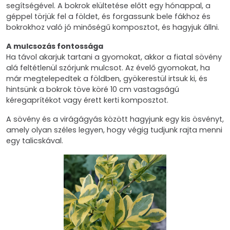
segítségével. A bokrok elültetése előtt egy hónappal, a
géppel törjük fel a földet, és forgassunk bele fákhoz és
bokrokhoz való jó minőségű komposztot, és hagyjuk állni.
A mulcsozás fontossága
Ha távol akarjuk tartani a gyomokat, akkor a fiatal sövény
alá feltétlenül szórjunk mulcsot. Az évelő gyomokat, ha
már megtelepedtek a földben, gyökerestül irtsuk ki, és
hintsünk a bokrok töve köré 10 cm vastagságú
kéregaprítékot vagy érett kerti komposztot.
A sövény és a virágágyás között hagyjunk egy kis ösvényt,
amely olyan széles legyen, hogy végig tudjunk rajta menni
egy talicskával.