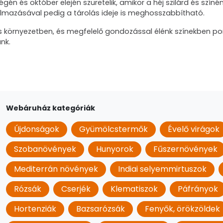
gén és október elején szüretelik, amikor a héj szilárd és szín
lmazásával pedig a tárolás ideje is meghosszabbítható.
s környezetben, és megfelelő gondozással élénk színekben 
nk.
Webáruház kategóriák
Újdonságok
Gyümölcstermők
Évelő virágok
Szobanövények
Hunyorok
Fűszernövények
Mediterrán növények
Indiai selyemmirtuszok
Rózsák
Cserjék
Klematiszok
Páfrányok
Hortenziák
Bazsarózsák
Fenyők, örökzöldek