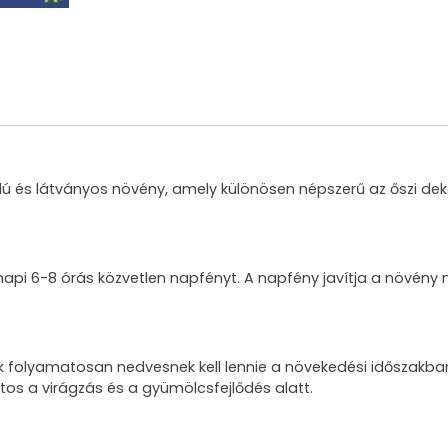
lú és látványos növény, amely különösen népszerű az őszi de
bb napi 6-8 órás közvetlen napfényt. A napfény javítja a növé
k folyamatosan nedvesnek kell lennie a növekedési időszakban, 
os a virágzás és a gyümölcsfejlődés alatt.