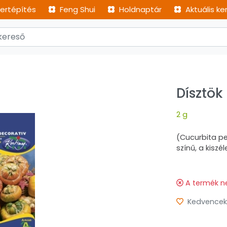
ertépítés
Feng Shui
Holdnaptár
Aktuális ke
Dísztök
2 g
(Cucurbita pe
színű, a kisz
A termék n
Kedvencek