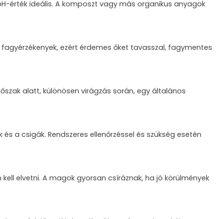
s pH-érték ideális. A komposzt vagy más organikus anyagok
yek fagyérzékenyek, ezért érdemes őket tavasszal, fagymentes
őszak alatt, különösen virágzás során, egy általános
k és a csigák. Rendszeres ellenőrzéssel és szükség esetén
ell elvetni. A magok gyorsan csíráznak, ha jó körülmények