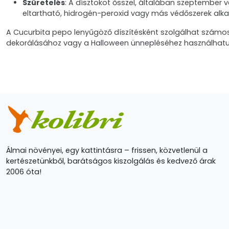
Szüretelés
: A dísztököt ősszel, általában szeptember vé
eltartható, hidrogén-peroxid vagy más védőszerek alka
A Cucurbita pepo lenyűgöző díszítésként szolgálhat számo
dekorálásához vagy a Halloween ünnepléséhez használhatu
Álmai növényei, egy kattintásra – frissen, közvetlenül a
kertészetünkből, barátságos kiszolgálás és kedvező árak
2006 óta!