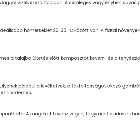
azdag, jól vízelvezető talajban. A semleges vagy enyhén sava
legideálisabb hőmérséklet 20-30 °C között van. A fiatal növén
es a talajba ültetés előtt komposztot keverni, és a tenyészid
e, ilyenek például a levéltetvek, a tökfoltosságot okozó gombá
kezni érdemes.
zaporítható. A magokat tavasz végén, fagymentes időszakban k