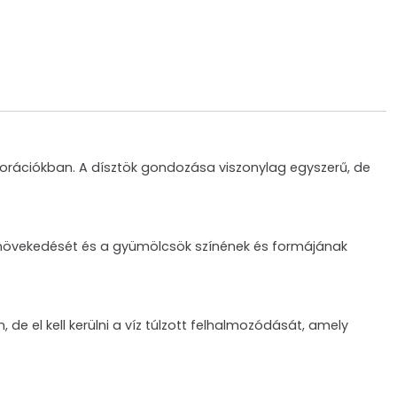
korációkban. A dísztök gondozása viszonylag egyszerű, de
ny növekedését és a gyümölcsök színének és formájának
de el kell kerülni a víz túlzott felhalmozódását, amely