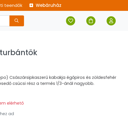
rti teendők
Webáruház
 turbántök
po) Császársipkaszerű kabakja égőpiros és zöldesfehér
élesedő csúcsi rész a termés 1/3-ánál nagyobb.
em elérhető
hez ad