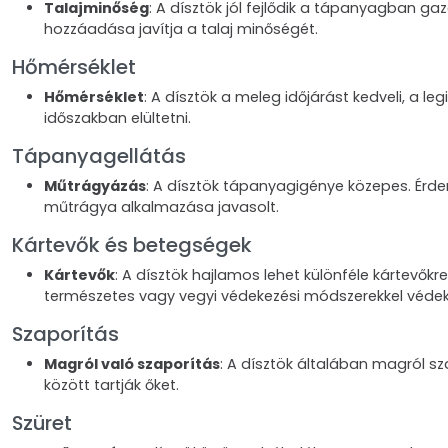
Talajminőség
: A dísztök jól fejlődik a tápanyagban g
hozzáadása javítja a talaj minőségét.
Hőmérséklet
Hőmérséklet
: A dísztök a meleg időjárást kedveli, a 
időszakban elültetni.
Tápanyagellátás
Műtrágyázás
: A dísztök tápanyagigénye közepes. Érdem
műtrágya alkalmazása javasolt.
Kártevők és betegségek
Kártevők
: A dísztök hajlamos lehet különféle kártevőkr
természetes vagy vegyi védekezési módszerekkel véde
Szaporítás
Magról való szaporítás
: A dísztök általában magról s
között tartják őket.
Szüret