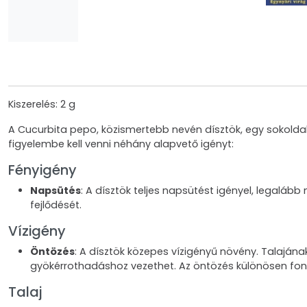
Kiszerelés: 2 g
A Cucurbita pepo, közismertebb nevén dísztök, egy sokolda
figyelembe kell venni néhány alapvető igényt:
Fényigény
Napsütés
: A dísztök teljes napsütést igényel, legalá
fejlődését.
Vízigény
Öntözés
: A dísztök közepes vízigényű növény. Talajána
gyökérrothadáshoz vezethet. Az öntözés különösen font
Talaj