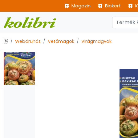
Magazin
Biokert
K
Webáruház
Vetőmagok
Virágmagvak