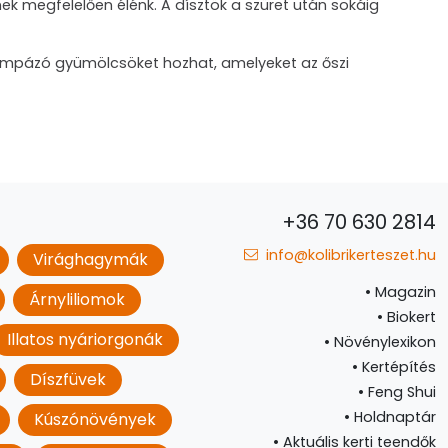
ének megfelelően élénk. A dísztök a szüret után sokáig
pompázó gyümölcsöket hozhat, amelyeket az őszi
+36 70 630 2814
info@kolibrikerteszet.hu
Virághagymák
•
Magazin
Árnyliliomok
•
Biokert
Illatos nyáriorgonák
•
Növénylexikon
•
Kertépítés
Díszfüvek
•
Feng Shui
•
Holdnaptár
Kúszónövények
•
Aktuális kerti teendők