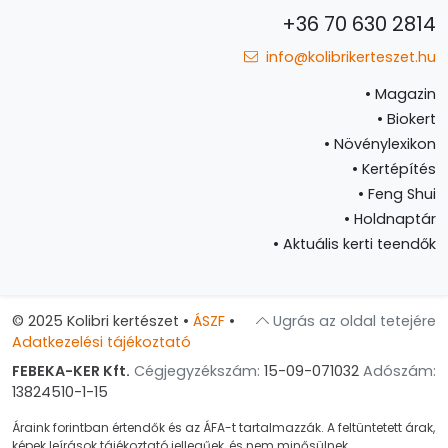
+36 70 630 2814
info@kolibrikerteszet.hu
•
Magazin
•
Biokert
•
Növénylexikon
•
Kertépítés
•
Feng Shui
•
Holdnaptár
•
Aktuális kerti teendők
© 2025 Kolibri kertészet
•
ÁSZF
•
Ugrás az oldal tetejére
Adatkezelési tájékoztató
FEBEKA-KER Kft.
Cégjegyzékszám:
15-09-071032
Adószám:
13824510-1-15
Áraink forintban értendők és az ÁFA-t tartalmazzák. A feltüntetett árak,
képek leírások tájékoztató jellegűek, és nem minősülnek