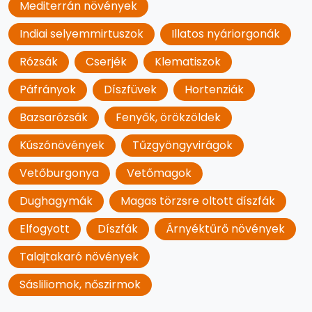
Mediterrán növények
Indiai selyemmirtuszok
Illatos nyáriorgonák
Rózsák
Cserjék
Klematiszok
Páfrányok
Díszfüvek
Hortenziák
Bazsarózsák
Fenyők, örökzöldek
Kúszónövények
Tűzgyöngyvirágok
Vetőburgonya
Vetőmagok
Dughagymák
Magas törzsre oltott díszfák
Elfogyott
Díszfák
Árnyéktűrő növények
Talajtakaró növények
Sásliliomok, nőszirmok