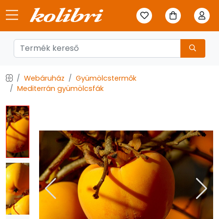
Webáruház
Gyümölcstermők
Mediterrán gyümölcsfák