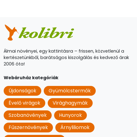
Álmai növényei, egy kattintásra – frissen, közvetlenül a
kertészetünkből, barátságos kiszolgálás és kedvező árak
2006 óta!
Webáruház kategóriák
Újdonságok
Gyümölcstermők
Évelő virágok
Virághagymák
Szobanövények
Hunyorok
Fűszernövények
Árnyliliomok