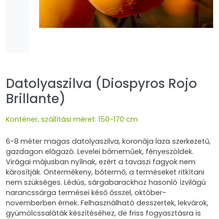
Datolyaszilva (Diospyros Rojo
Brillante)
Konténer, szállítási méret: 150-170 cm
6-8 méter magas datolyaszilva, koronája laza szerkezetű,
gazdagon elágazó. Levelei bőrneműek, fényeszöldek.
Virágai májusban nyílnak, ezért a tavaszi fagyok nem
károsítják. Öntermékeny, bőtermő, a terméseket ritkítani
nem szükséges. Lédús, sárgabarackhoz hasonló ízvilágú
narancssárga termései késő ősszel, október-
novemberben érnek. Felhasználható desszertek, lekvárok,
gyümölcssaláták készítéséhez, de friss fogyasztásra is