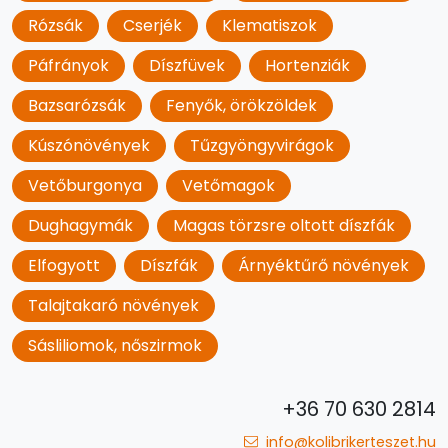
Rózsák
Cserjék
Klematiszok
Páfrányok
Díszfüvek
Hortenziák
Bazsarózsák
Fenyők, örökzöldek
Kúszónövények
Tűzgyöngyvirágok
Vetőburgonya
Vetőmagok
Dughagymák
Magas törzsre oltott díszfák
Elfogyott
Díszfák
Árnyéktűrő növények
Talajtakaró növények
Sásliliomok, nőszirmok
+36 70 630 2814
info@kolibrikerteszet.hu