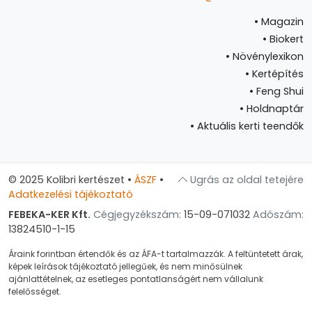
•
Magazin
•
Biokert
•
Növénylexikon
•
Kertépítés
•
Feng Shui
•
Holdnaptár
•
Aktuális kerti teendők
© 2025 Kolibri kertészet
•
ÁSZF
•
Ugrás az oldal tetejére
Adatkezelési tájékoztató
FEBEKA-KER Kft.
Cégjegyzékszám:
15-09-071032
Adószám:
13824510-1-15
Áraink forintban értendők és az ÁFA-t tartalmazzák. A feltüntetett árak,
képek leírások tájékoztató jellegűek, és nem minősülnek
ajánlattételnek, az esetleges pontatlanságért nem vállalunk
felelősséget.