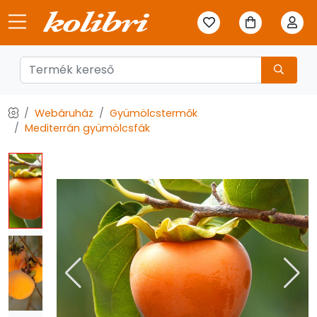
Webáruház
Gyümölcstermők
Mediterrán gyümölcsfák