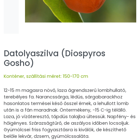
Datolyaszilva (Diospyros
Gosho)
Konténer, szállítási méret: 150-170 cm
12-15 m magasra növő, laza ágrendszerű lombhullató,
terebélyes fa. Narancssárga, lédús, sárgabarackhoz
hasonlatos termései késő ősszel érnek, a lehullott lomb
után is a fán maradnak. Öntermékeny, -15 C-ig télálló.
Laza, jó vízáteresztő, tápdús talajba ültessük. Napfény- és
hőigényes. Szárazságtűrő, de aszályos időben locsoljuk.
Gyümölcsei friss fogyasztásra is kiválók, de készíthető
belőle lekvár, dzsem, gyümölcssaláta.