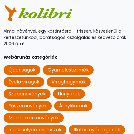
Álmai növényei, egy kattintásra – frissen, közvetlenül a
kertészetünkből, barátságos kiszolgálás és kedvező árak
2006 óta!
Webáruház kategóriák
Újdonságok
Gyümölcstermők
Évelő virágok
Virághagymák
Szobanövények
Hunyorok
Fűszernövények
Árnyliliomok
Mediterrán növények
Indiai selyemmirtuszok
Illatos nyáriorgonák