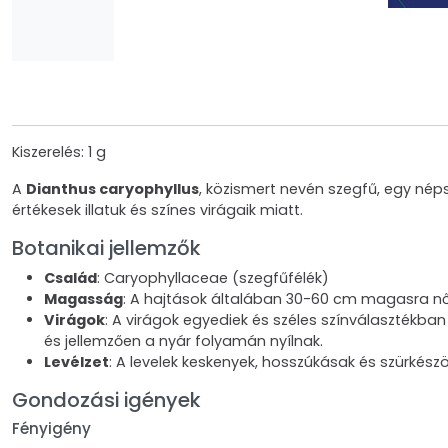
Kiszerelés: 1 g
A
Dianthus caryophyllus
, közismert nevén szegfű, egy nép
értékesek illatuk és színes virágaik miatt.
Botanikai jellemzők
Család
: Caryophyllaceae (szegfűfélék)
Magasság
: A hajtások általában 30-60 cm magasra nőn
Virágok
: A virágok egyediek és széles színválasztékban
és jellemzően a nyár folyamán nyílnak.
Levélzet
: A levelek keskenyek, hosszúkásak és szürkészö
Gondozási igények
Fényigény