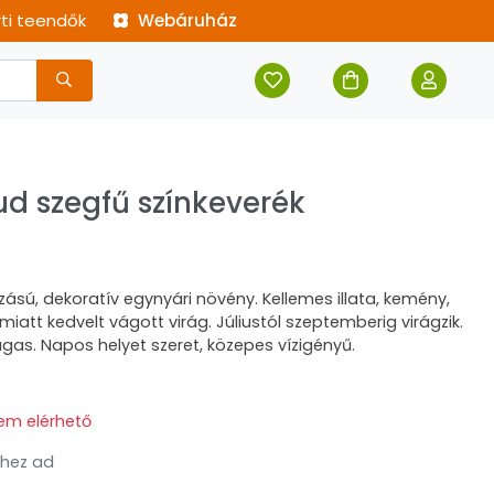
rti teendők
Webáruház
d szegfű színkeverék
ású, dekoratív egynyári növény. Kellemes illata, kemény,
iatt kedvelt vágott virág. Júliustól szeptemberig virágzik.
s. Napos helyet szeret, közepes vízigényű.
em elérhető
hez ad