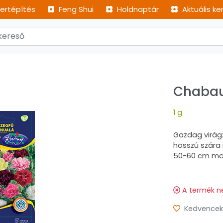
ertépítés
Feng Shui
Holdnaptár
Aktuális ke
Chabau
1 g
Gazdag virágz
hosszú szára m
50-60 cm maga
A termék n
Kedvencek