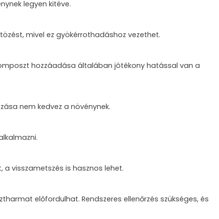
nynek legyen kitéve.
öntözést, mivel ez gyökérrothadáshoz vezethet.
A komposzt hozzáadása általában jótékony hatással van a
adozása nem kedvez a növénynek.
alkalmazni.
t, a visszametszés is hasznos lehet.
isztharmat előfordulhat. Rendszeres ellenőrzés szükséges, és