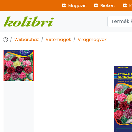
Magazin
Biokert
K
Webáruház
Vetőmagok
Virágmagvak