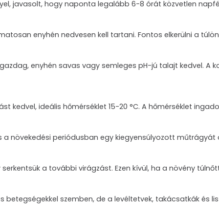
nyel, javasolt, hogy naponta legalább 6-8 órát közvetlen napfé
amatosan enyhén nedvesen kell tartani. Fontos elkerülni a túl
an gazdag, enyhén savas vagy semleges pH-jú talajt kedvel. 
rást kedvel, ideális hőmérséklet 15-20 °C. A hőmérséklet ing
s a növekedési periódusban egy kiegyensúlyozott műtrágyát 
y serkentsük a további virágzást. Ezen kívül, ha a növény túlnőt
l és betegségekkel szemben, de a levéltetvek, takácsatkák és l