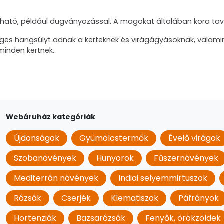
ítható, például dugványozással. A magokat általában kora tav
nleges hangsúlyt adnak a kerteknek és virágágyásoknak, valamin
 minden kertnek.
Webáruház kategóriák
Újdonságok
Gyümölcstermők
Évelő virágok
Szobanövények
Hunyorok
Fűszernövények
Mediterrán növények
Indiai selyemmirtuszok
Rózsák
Cserjék
Klematiszok
Páfrányok
Hortenziák
Bazsarózsák
Fenyők, örökzöldek