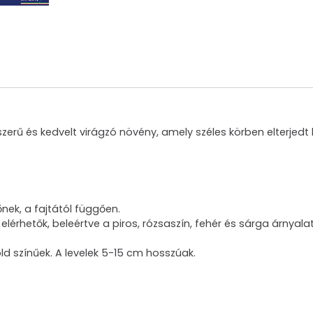
szerű és kedvelt virágzó növény, amely széles körben elterjed
ek, a fajtától függően.
 elérhetők, beleértve a piros, rózsaszín, fehér és sárga árnyal
ld színűek. A levelek 5-15 cm hosszúak.