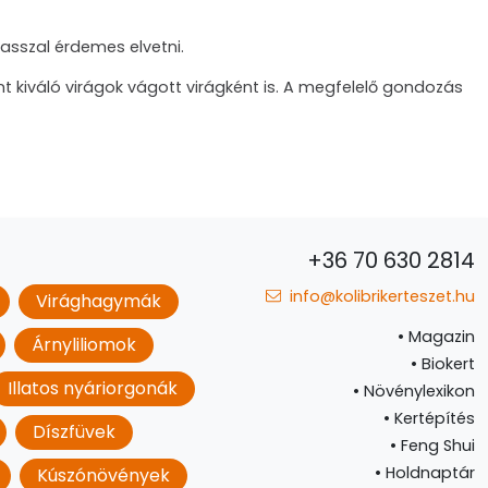
asszal érdemes elvetni.
t kiváló virágok vágott virágként is. A megfelelő gondozás
+36 70 630 2814
info@kolibrikerteszet.hu
Virághagymák
•
Magazin
Árnyliliomok
•
Biokert
Illatos nyáriorgonák
•
Növénylexikon
•
Kertépítés
Díszfüvek
•
Feng Shui
•
Holdnaptár
Kúszónövények