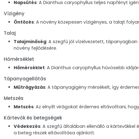
Napsütés
: A Dianthus caryophyllus teljes napfényt igé
Vízigény
Öntözés
: A növény közepesen vízigényes, a talajt foly
Talaj
Talajminőség
: A szegfű jól vízelvezetett, tápanyagb
növény fejlődésére.
Hőmérséklet
Hőmérséklet
: A Dianthus caryophyllus hűvösebb időjá
Tápanyagellátás
Műtrágyázás
: A tápanyagigény mérsékelt, így érdeme
Metszés
Metszés
: Az elnyílt virágokat érdemes eltávolítani, hog
Kártevők és betegségek
Védekezés
: A szegfű általában ellenálló a kártevőkke
a beteg részek eltávolítása ajánlott.