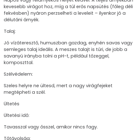
Napos vagy félárnyékos helyet kedvel. A teljes árnyékban
kevesebb virágot hoz, míg a túl erős napsütés (főleg déli
fekvésben) nyáron perzselheti a leveleit – ilyenkor jó a
délutáni árnyék.
Talaj:
Jó vízáteresztő, humuszban gazdag, enyhén savas vagy
semleges talaj ideális. A meszes talajt is tűri, de jobb a
savanyú irányba tolni a pH-t, például tőzeggel,
komposzttal.
Szélvédelem:
Szeles helyre ne ültesd, mert a nagy virágfejeket
megtépheti a szél.
Ültetés
Ültetési idő:
Tavasszal vagy ősszel, amikor nincs fagy.
Tőtávolság: