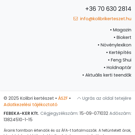
+36 70 630 2814
info@kolibrikerteszet.hu
•
Magazin
•
Biokert
•
Növénylexikon
•
Kertépítés
•
Feng Shui
•
Holdnaptár
•
Aktuális kerti teendők
© 2025 Kolibri kertészet
•
ÁSZF
•
Ugrás az oldal tetejére
Adatkezelési tájékoztató
FEBEKA-KER Kft.
Cégjegyzékszám:
15-09-071032
Adószám:
13824510-1-15
Áraink forintban értendők és az ÁFA-t tartalmazzák. A feltüntetett árak,