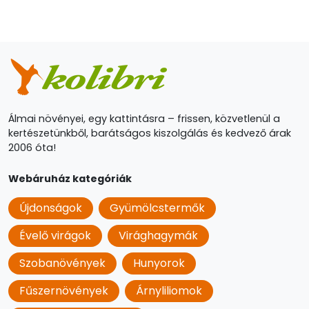
Álmai növényei, egy kattintásra – frissen, közvetlenül a
kertészetünkből, barátságos kiszolgálás és kedvező árak
2006 óta!
Webáruház kategóriák
Újdonságok
Gyümölcstermők
Évelő virágok
Virághagymák
Szobanövények
Hunyorok
Fűszernövények
Árnyliliomok