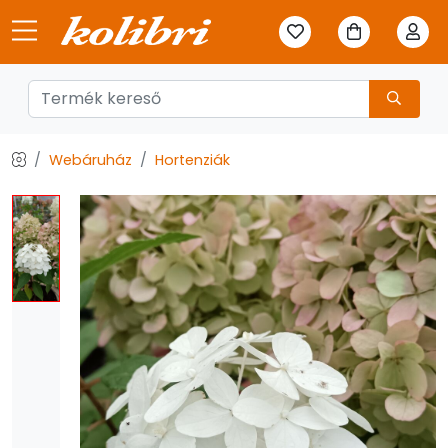
Webáruház
Hortenziák