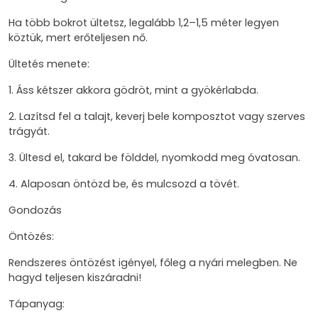
Ha több bokrot ültetsz, legalább 1,2–1,5 méter legyen
köztük, mert erőteljesen nő.
Ültetés menete:
1. Áss kétszer akkora gödröt, mint a gyökérlabda.
2. Lazítsd fel a talajt, keverj bele komposztot vagy szerves
trágyát.
3. Ültesd el, takard be földdel, nyomkodd meg óvatosan.
4. Alaposan öntözd be, és mulcsozd a tövét.
Gondozás
Öntözés:
Rendszeres öntözést igényel, főleg a nyári melegben. Ne
hagyd teljesen kiszáradni!
Tápanyag: