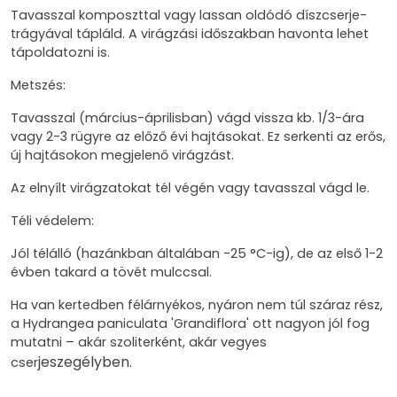
Tavasszal komposzttal vagy lassan oldódó díszcserje-
trágyával tápláld. A virágzási időszakban havonta lehet
tápoldatozni is.
Metszés:
Tavasszal (március-áprilisban) vágd vissza kb. 1/3-ára
vagy 2-3 rügyre az előző évi hajtásokat. Ez serkenti az erős,
új hajtásokon megjelenő virágzást.
Az elnyílt virágzatokat tél végén vagy tavasszal vágd le.
Téli védelem:
Jól télálló (hazánkban általában -25 °C-ig), de az első 1-2
évben takard a tövét mulccsal.
Ha van kertedben félárnyékos, nyáron nem túl száraz rész,
a Hydrangea paniculata 'Grandiflora' ott nagyon jól fog
mutatni – akár szoliterként, akár vegyes
jeszegélyben.
cser