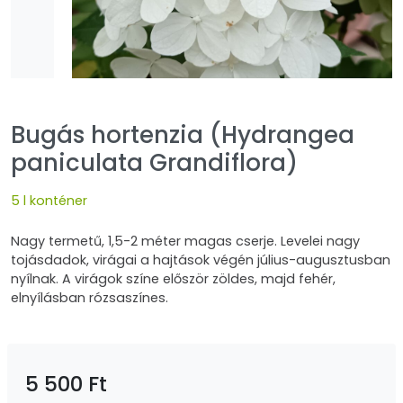
Bugás hortenzia (Hydrangea
paniculata Grandiflora)
5 l konténer
Nagy termetű, 1,5-2 méter magas cserje. Levelei nagy
tojásdadok, virágai a hajtások végén július-augusztusban
nyílnak. A virágok színe először zöldes, majd fehér,
elnyílásban rózsaszínes.
5 500 Ft