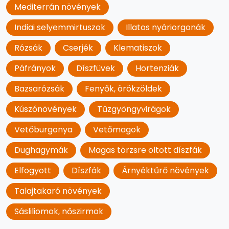
Mediterrán növények
Indiai selyemmirtuszok
Illatos nyáriorgonák
Rózsák
Cserjék
Klematiszok
Páfrányok
Díszfüvek
Hortenziák
Bazsarózsák
Fenyők, örökzöldek
Kúszónövények
Tűzgyöngyvirágok
Vetőburgonya
Vetőmagok
Dughagymák
Magas törzsre oltott díszfák
Elfogyott
Díszfák
Árnyéktűrő növények
Talajtakaró növények
Sásliliomok, nőszirmok