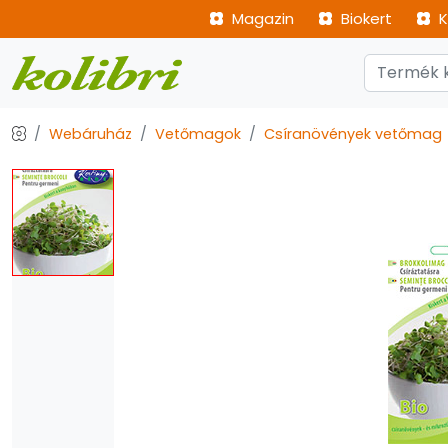
Magazin
Biokert
K
Webáruház
Vetőmagok
Csíranövények vetőmag