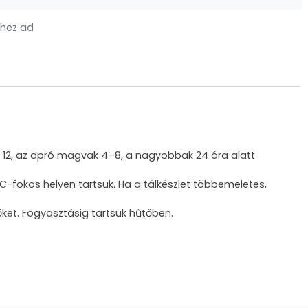
hez ad
k 12, az apró magvak 4–8, a nagyobbak 24 óra alatt
22 C-fokos helyen tartsuk. Ha a tálkészlet többemeletes,
őket. Fogyasztásig tartsuk hűtőben.