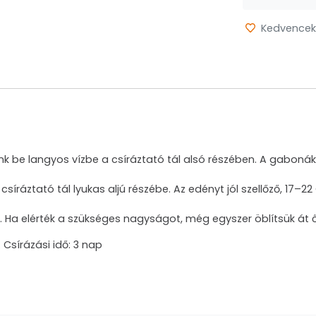
Kedvencek
k be langyos vízbe a csíráztató tál alsó részében. A gaboná
csíráztató tál lyukas aljú részébe. Az edényt jól szellőző, 17–
t. Ha elérték a szükséges nagyságot, még egyszer öblítsük át 
 Csírázási idő: 3 nap