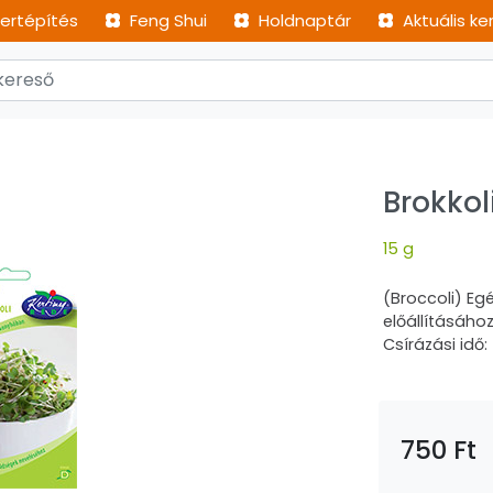
ertépítés
Feng Shui
Holdnaptár
Aktuális ke
Brokko
15 g
(Broccoli) Eg
előállításáho
Csírázási idő:
750 Ft