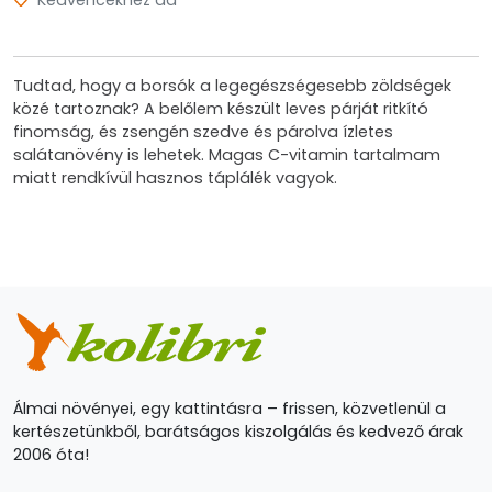
Kedvencekhez ad
Tudtad, hogy a borsók a legegészségesebb zöldségek
közé tartoznak? A belőlem készült leves párját ritkító
finomság, és zsengén szedve és párolva ízletes
salátanövény is lehetek. Magas C-vitamin tartalmam
miatt rendkívül hasznos táplálék vagyok.
Álmai növényei, egy kattintásra – frissen, közvetlenül a
kertészetünkből, barátságos kiszolgálás és kedvező árak
2006 óta!