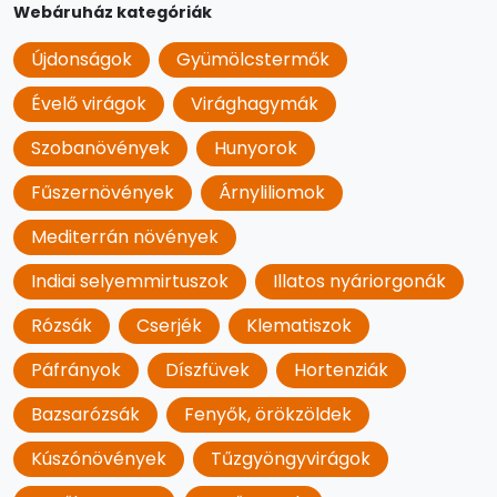
Webáruház kategóriák
Újdonságok
Gyümölcstermők
Évelő virágok
Virághagymák
Szobanövények
Hunyorok
Fűszernövények
Árnyliliomok
Mediterrán növények
Indiai selyemmirtuszok
Illatos nyáriorgonák
Rózsák
Cserjék
Klematiszok
Páfrányok
Díszfüvek
Hortenziák
Bazsarózsák
Fenyők, örökzöldek
Kúszónövények
Tűzgyöngyvirágok