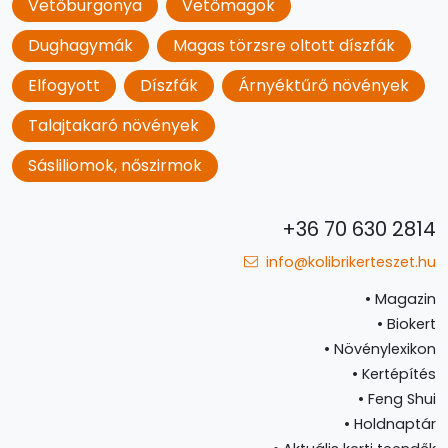
Vetőburgonya
Vetőmagok
Dughagymák
Magas törzsre oltott díszfák
Elfogyott
Díszfák
Árnyéktűrő növények
Talajtakaró növények
Sásliliomok, nőszirmok
+36 70 630 2814
info@kolibrikerteszet.hu
•
Magazin
•
Biokert
•
Növénylexikon
•
Kertépítés
•
Feng Shui
•
Holdnaptár