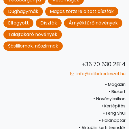
Dughagymák
Magas törzsre oltott díszfák
Elfogyott
Díszfák
Árnyéktűrő növények
Talajtakaró növények
Sásliliomok, nőszirmok
+36 70 630 2814
info@kolibrikerteszet.hu
•
Magazin
•
Biokert
•
Növénylexikon
•
Kertépítés
•
Feng Shui
•
Holdnaptár
•
Aktuális kerti teendők