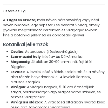
Kiszerelés: 1 g
A
Tagetes erecta
, más néven bársonyvirág vagy népi
nevén büdöske, egy népszerű és dekoratív virág, amely
gyakran megtalálható kertekben és virágágyásokban.
Íme a botanikai jellemzői és gondozási igényei:
Botanikai jellemzők
Család
: Asteraceae (fészkesvirágúak)
Származási hely
: Közép- és Dél-Amerika
Magasság
: Általában 30-90 cm-re nő, fajtától
függően.
Levelek
: A levelek sötétzöldek, szeldeltek, és a növény
alsó részén helyezkednek el. A levelek illatosak,
citrusos szagúak.
Virágok
: A virágok nagyok, 5-10 cm átmérőjűek,
sárga, narancssárga vagy világosbarna színűek, és
fészkes virágzatúak.
Virágzási időszak
: A virágzása általában nyártól késő
őszig tart, folyamatos virágzással.