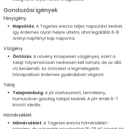
Gondozási igények
Fényigény
Napsütés
: A Tagetes erecta teljes napsütést kedvel,
így érdemes olyan helyre ültetni, ahol legalább 6-8
órányi napfényt kap naponta.
Vízigény
Öntözés
: A növény közepesen vízigényes, ezért a
talajt folyamatosan nedvesen kell tartani, de az álló
víz kerülendő. Az öntözést a legmelegebb
hónapokban érdemes gyakrabban végezni.
Talaj
Talajminőség
: A jól vízelvezetett, termékeny,
humuszban gazdag talajat kedveli. A pH-érték 6-7
között ideális.
Hőmérséklet
Hőmérséklet
: A Tagetes erecta hőmérséklet-