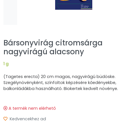
Bársonyvirág citromsárga
nagyvirágú alacsony
1 g
(Tagetes erecta) 20 cm magas, nagyvirágú büdöske.
Szegélynövényként, színfoltok képzésére kőedényekbe,
balkonládákba használható. Biokertek kedvelt növénye.
A termék nem elérhető
Kedvencekhez ad