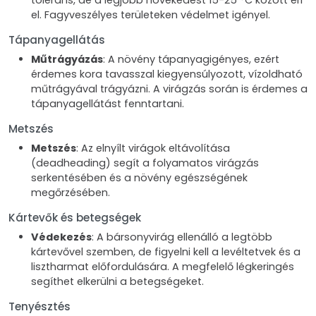
toleráns, de a legjobb növekedést 15-25 °C között éri
el. Fagyveszélyes területeken védelmet igényel.
Tápanyagellátás
Műtrágyázás
: A növény tápanyagigényes, ezért
érdemes kora tavasszal kiegyensúlyozott, vízoldható
műtrágyával trágyázni. A virágzás során is érdemes a
tápanyagellátást fenntartani.
Metszés
Metszés
: Az elnyílt virágok eltávolítása
(deadheading) segít a folyamatos virágzás
serkentésében és a növény egészségének
megőrzésében.
Kártevők és betegségek
Védekezés
: A bársonyvirág ellenálló a legtöbb
kártevővel szemben, de figyelni kell a levéltetvek és a
lisztharmat előfordulására. A megfelelő légkeringés
segíthet elkerülni a betegségeket.
Tenyésztés