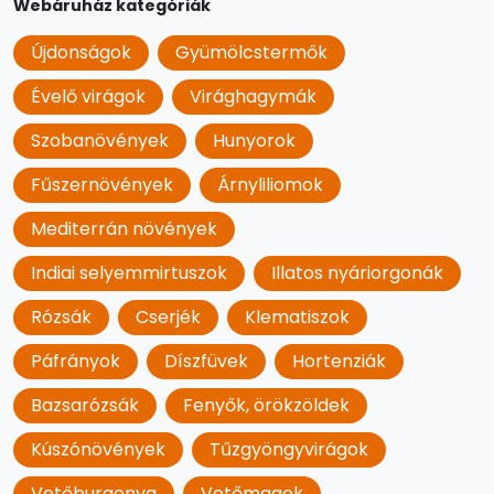
Webáruház kategóriák
Újdonságok
Gyümölcstermők
Évelő virágok
Virághagymák
Szobanövények
Hunyorok
Fűszernövények
Árnyliliomok
Mediterrán növények
Indiai selyemmirtuszok
Illatos nyáriorgonák
Rózsák
Cserjék
Klematiszok
Páfrányok
Díszfüvek
Hortenziák
Bazsarózsák
Fenyők, örökzöldek
Kúszónövények
Tűzgyöngyvirágok
Vetőburgonya
Vetőmagok