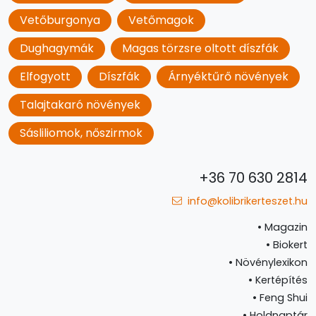
Vetőburgonya
Vetőmagok
Dughagymák
Magas törzsre oltott díszfák
Elfogyott
Díszfák
Árnyéktűrő növények
Talajtakaró növények
Sásliliomok, nőszirmok
+36 70 630 2814
info@kolibrikerteszet.hu
•
Magazin
•
Biokert
•
Növénylexikon
•
Kertépítés
•
Feng Shui
•
Holdnaptár