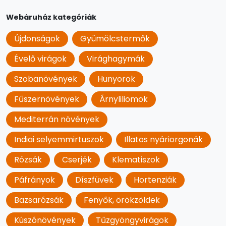
Webáruház kategóriák
Újdonságok
Gyümölcstermők
Évelő virágok
Virághagymák
Szobanövények
Hunyorok
Fűszernövények
Árnyliliomok
Mediterrán növények
Indiai selyemmirtuszok
Illatos nyáriorgonák
Rózsák
Cserjék
Klematiszok
Páfrányok
Díszfüvek
Hortenziák
Bazsarózsák
Fenyők, örökzöldek
Kúszónövények
Tűzgyöngyvirágok