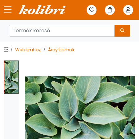
Webáruház
Árnyliliomok