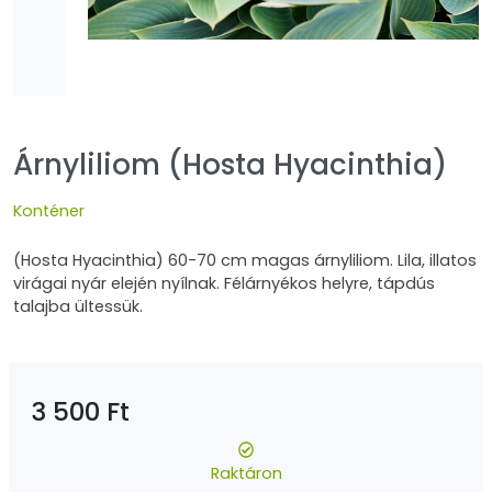
Árnyliliom (Hosta Hyacinthia)
Konténer
(Hosta Hyacinthia) 60-70 cm magas árnyliliom. Lila, illatos
virágai nyár elején nyílnak. Félárnyékos helyre, tápdús
talajba ültessük.
3 500 Ft
Raktáron