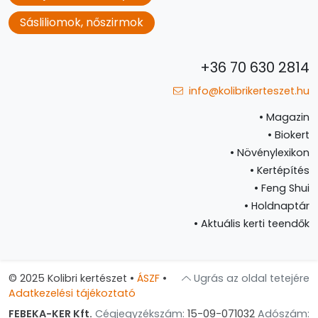
Sásliliomok, nőszirmok
+36 70 630 2814
info@kolibrikerteszet.hu
•
Magazin
•
Biokert
•
Növénylexikon
•
Kertépítés
•
Feng Shui
•
Holdnaptár
•
Aktuális kerti teendők
© 2025 Kolibri kertészet
•
ÁSZF
•
Ugrás az oldal tetejére
Adatkezelési tájékoztató
FEBEKA-KER Kft.
Cégjegyzékszám:
15-09-071032
Adószám: