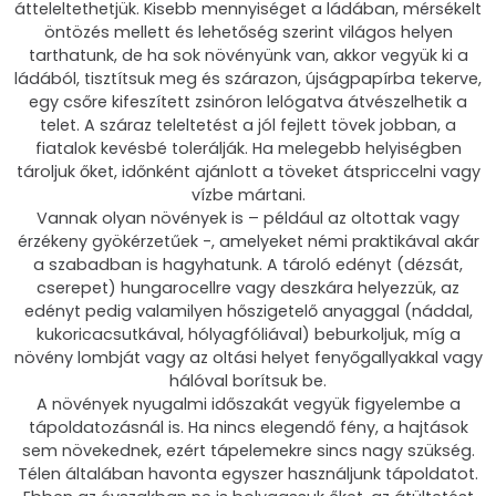
átteleltethetjük. Kisebb mennyiséget a ládában, mérsékelt
öntözés mellett és lehetőség szerint világos helyen
tarthatunk, de ha sok növényünk van, akkor vegyük ki a
ládából, tisztítsuk meg és szárazon, újságpapírba tekerve,
egy csőre kifeszített zsinóron lelógatva átvészelhetik a
telet. A száraz teleltetést a jól fejlett tövek jobban, a
fiatalok kevésbé tolerálják. Ha melegebb helyiségben
tároljuk őket, időnként ajánlott a töveket átspriccelni vagy
vízbe mártani.
Vannak olyan növények is – például az oltottak vagy
érzékeny gyökérzetűek -, amelyeket némi praktikával akár
a szabadban is hagyhatunk. A tároló edényt (dézsát,
cserepet) hungarocellre vagy deszkára helyezzük, az
edényt pedig valamilyen hőszigetelő anyaggal (náddal,
kukoricacsutkával, hólyagfóliával) beburkoljuk, míg a
növény lombját vagy az oltási helyet fenyőgallyakkal vagy
hálóval borítsuk be.
A növények nyugalmi időszakát vegyük figyelembe a
tápoldatozásnál is. Ha nincs elegendő fény, a hajtások
sem növekednek, ezért tápelemekre sincs nagy szükség.
Télen általában havonta egyszer használjunk tápoldatot.