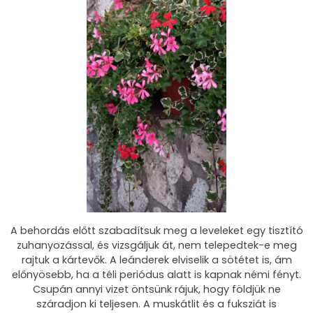
A behordás előtt szabadítsuk meg a leveleket egy tisztító
zuhanyozással, és vizsgáljuk át, nem telepedtek-e meg
rajtuk a kártevők. A leánderek elviselik a sötétet is, ám
előnyösebb, ha a téli periódus alatt is kapnak némi fényt.
Csupán annyi vizet öntsünk rájuk, hogy földjük ne
száradjon ki teljesen. A muskátlit és a fuksziát is