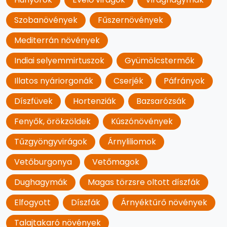
Szobanövények
Fűszernövények
Mediterrán növények
Indiai selyemmirtuszok
Gyümölcstermők
Illatos nyáriorgonák
Cserjék
Páfrányok
Díszfüvek
Hortenziák
Bazsarózsák
Fenyők, örökzöldek
Kúszónövények
Tűzgyöngyvirágok
Árnyliliomok
Vetőburgonya
Vetőmagok
Dughagymák
Magas törzsre oltott díszfák
Elfogyott
Díszfák
Árnyéktűrő növények
Talajtakaró növények