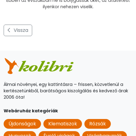
Ebben az évszakban ne is bolygassuk őket, az átültetést
ilyenkor nehezen viselik.
Vissza
Álmai növényei, egy kattintásra – frissen, közvetlenül a
kertészetünkből, barátságos kiszolgálás és kedvező árak
2006 óta!
Webáruház kategóriák
Újdonságok
Klematiszok
Rózsák
Hunyorok
Évelő virágok
Virághagymák