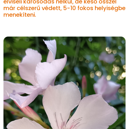
elviseli károsodás nélkül, de késő ősszel
már célszerű védett, 5-10 fokos helyiségbe
menekíteni.